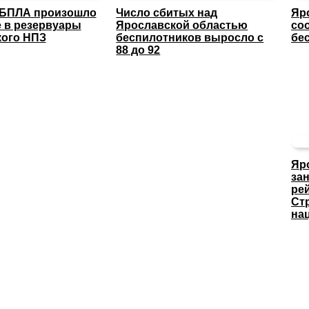
 БПЛА произошло
Число сбитых над
Яр
 в резервуары
Ярославской областью
со
кого НПЗ
беспилотников выросло с
бе
88 до 92
Яр
за
ре
Ст
на