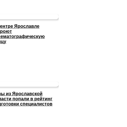
центре Ярославле
кроют
нематографическую
ицу
зы из Ярославской
ласти попали в рейтинг
дготовки специалистов