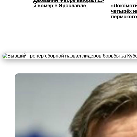
Джованни Фьоре выбрал 13-
й номер в Ярославле
«Локомоти
четырёх и
пермского