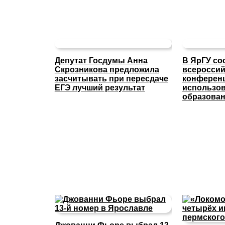
Депутат Госдумы Анна
В ЯрГУ со
Скрозникова предложила
всероссий
засчитывать при пересдаче
конферен
ЕГЭ лучший результат
использов
образова