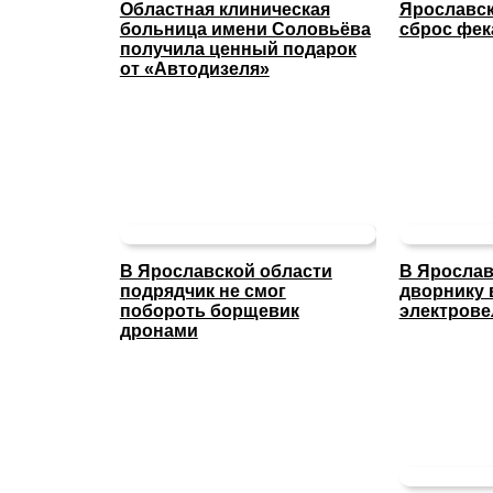
Областная клиническая
Ярославск
больница имени Соловьёва
сброс фек
получила ценный подарок
от «Автодизеля»
В Ярославской области
В Ярослав
подрядчик не смог
дворнику 
побороть борщевик
электрове
дронами