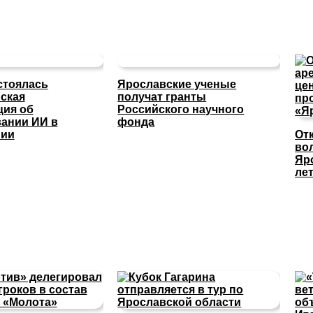
стоялась
Ярославские ученые
ская
получат гранты
ция об
Российского научного
ании ИИ в
фонда
нии
От
во
Яр
ле