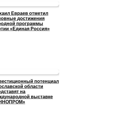
хаил Евраев отметил
новные достижения
родной программы
ртии «Единая Россия»
вестиционный потенциал
ославской области
едставят на
ждународной выставке
ННОПРОМ»