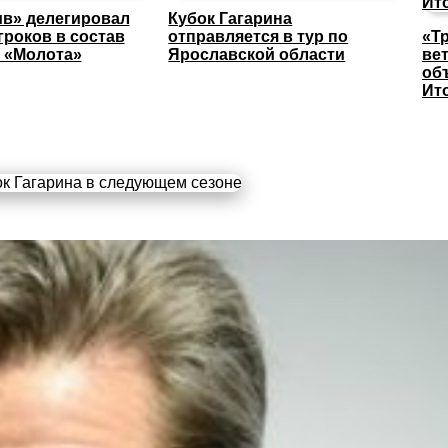
в» делегировал
Кубок Гагарина
гроков в состав
отправляется в тур по
«Т
 «Молота»
Ярославской области
ве
об
Ит