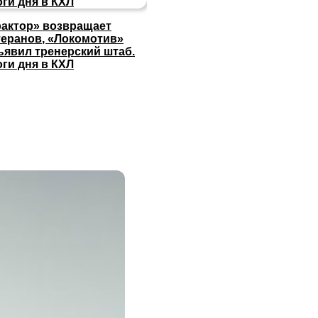
рактор» возвращает
теранов, «Локомотив»
ъявил тренерский штаб.
оги дня в КХЛ