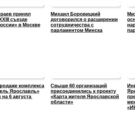
раев принял
Михаил Боровицкий
Ми
XXIII съезде
договорился о расширении
ос
оссии» в Москве
сотрудничества с
на
парламентом Минска
па
продаже комплекса
Свыше 60 организаций
Ин
тель Ярославль»
присоединились к проекту
Яр
 на 6 августа
«Карта жителя Ярославской
пр
области»
ме
«И