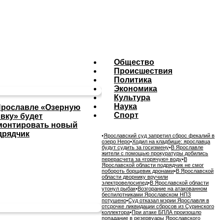
Общество
Происшествия
Политика
Экономика
Культура
Наука
Ярославле «Озерную
Спорт
ивку» будет
монтировать новый
дрядчик
•
Ярославский суд запретил сброс фекалий в
озеро Неро
•
Ходил на кладбище: ярославца
будут судить за госизмену
•
В Ярославле
жители с помощью прокуратуры добились
перерасчета за «горячую» воду
•
В
Ярославской области подрядчик не смог
побороть борщевик дронами
•
В Ярославской
области дворнику вручили
электровелосипед
•
В Ярославской области
утонул рыбак
•
Возгорание на атакованном
беспилотниками Ярославском НПЗ
потушено
•
Суд отказал мэрии Ярославля в
отсрочке ликвидации сбросов из Суринского
коллектора
•
При атаке БПЛА произошло
попадание в резервуары Ярославского