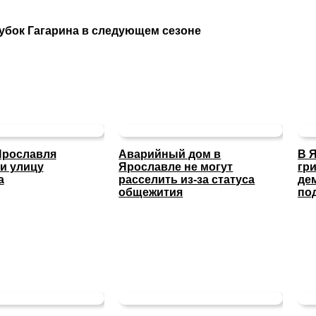
убок Гагарина в следующем сезоне
Ярославля
Аварийный дом в
В 
и улицу
Ярославле не могут
гр
а
расселить из-за статуса
де
общежития
по