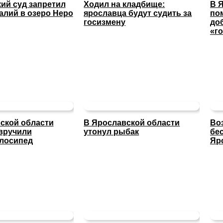
ий суд запретил
Ходил на кладбище:
В 
алий в озеро Неро
ярославца будут судить за
по
госизмену
до
«г
ской области
В Ярославской области
Во
вручили
утонул рыбак
бе
лосипед
Яр