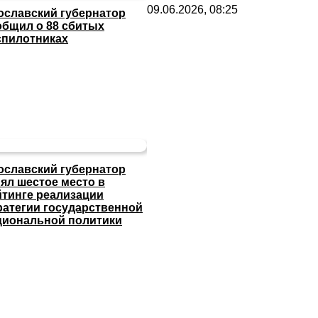
09.06.2026, 08:25
ославский губернатор
общил о 88 сбитых
спилотниках
ославский губернатор
нял шестое место в
йтинге реализации
ратегии государственной
циональной политики