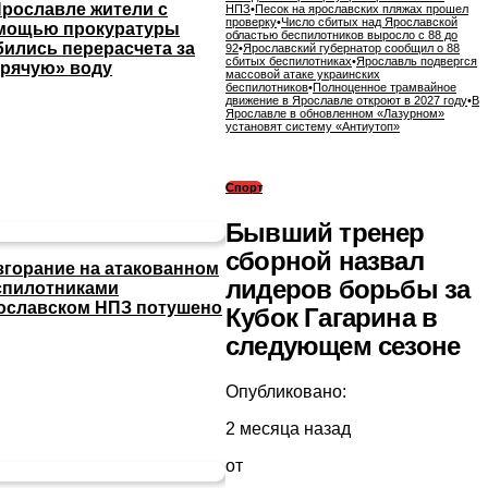
Ярославле жители с
НПЗ
•
Песок на ярославских пляжах прошел
проверку
•
Число сбитых над Ярославской
мощью прокуратуры
областью беспилотников выросло с 88 до
бились перерасчета за
92
•
Ярославский губернатор сообщил о 88
сбитых беспилотниках
•
Ярославль подвергся
орячую» воду
массовой атаке украинских
беспилотников
•
Полноценное трамвайное
движение в Ярославле откроют в 2027 году
•
В
Ярославле в обновленном «Лазурном»
установят систему «Антиутоп»
Спорт
Бывший тренер
сборной назвал
згорание на атакованном
лидеров борьбы за
спилотниками
ославском НПЗ потушено
Кубок Гагарина в
следующем сезоне
Опубликовано:
2 месяца назад
от