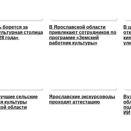
 борется за
В Ярославской области
В 
ультурная столица
привлекают сотрудников по
от
28 года»
программе «Земский
ки
работник культуры»
ул
учшие сельские
Ярославские экскурсоводы
Ву
я культуры
проходят аттестацию
об
ой области
по
ИИ