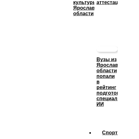
культуры
аттестацию
Ярославской
области
Вузы из
Ярославской
области
попали
в
рейтинг
подготовки
специалистов
ИИ
Спорт