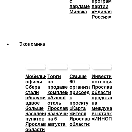
с
программы
парламентом
партии
Минска
«Единая
Россия»
Экономика
Мобильные
Торги
Свыше
Инвестиционны
офисы
по
60
потенциал
Сбера
продаже
организаций
Ярославской
стали
комплекса
присоединились
области
обслуживать
«Azimut
к
представят
вдвое
отель
проекту
на
больше
Ярославль»
«Карта
международной
населенных
назначены
жителя
выставке
пунктов
на 6
Ярославской
«ИННОПРОМ»
Ярославской
августа
области»
области