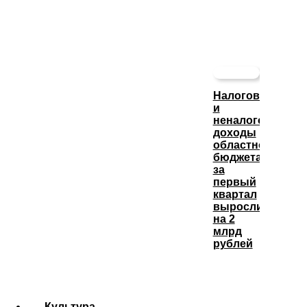
Налоговые
и
неналоговые
доходы
областного
бюджета
за
первый
квартал
выросли
на 2
млрд
рублей
Культура