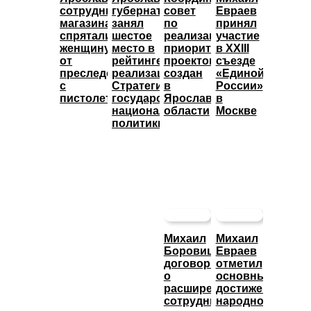
сотрудники
губернатор
совет
Евраев
магазина
занял
по
принял
спрятали
шестое
реализации
участие
женщину
место в
приоритетных
в XXIII
от
рейтинге
проектов
съезде
преследователя
реализации
создан
«Единой
с
Стратегии
в
России»
пистолетом
государственной
Ярославской
в
национальной
области
Москве
политики
Михаил
Михаил
Боровицкий
Евраев
договорился
отметил
о
основные
расширении
достижения
сотрудничества
народной