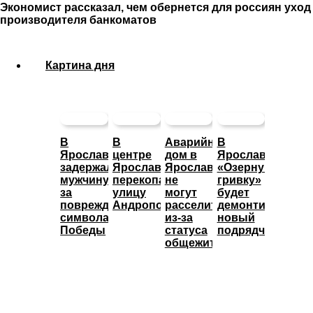
Экономист рассказал, чем обернется для россиян уход
производителя банкоматов
Картина дня
В
В
Аварийный
В
Ярославле
центре
дом в
Ярославле
задержали
Ярославля
Ярославле
«Озерную
мужчину
перекопали
не
гривку»
за
улицу
могут
будет
повреждение
Андропова
расселить
демонтировать
символа
из-за
новый
Победы
статуса
подрядчик
общежития