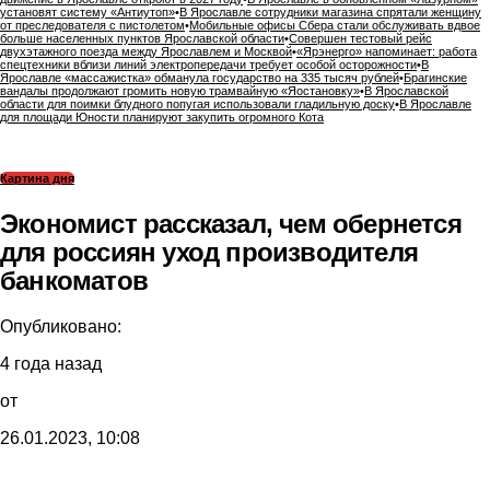
установят систему «Антиутоп»
•
В Ярославле сотрудники магазина спрятали женщину
от преследователя с пистолетом
•
Мобильные офисы Сбера стали обслуживать вдвое
больше населенных пунктов Ярославской области
•
Совершен тестовый рейс
двухэтажного поезда между Ярославлем и Москвой
•
«Ярэнерго» напоминает: работа
спецтехники вблизи линий электропередачи требует особой осторожности
•
В
Ярославле «массажистка» обманула государство на 335 тысяч рублей
•
Брагинские
вандалы продолжают громить новую трамвайную «Яостановку»
•
В Ярославской
области для поимки блудного попугая использовали гладильную доску
•
В Ярославле
для площади Юности планируют закупить огромного Кота
Картина дня
Экономист рассказал, чем обернется
для россиян уход производителя
банкоматов
Опубликовано:
4 года назад
от
26.01.2023, 10:08