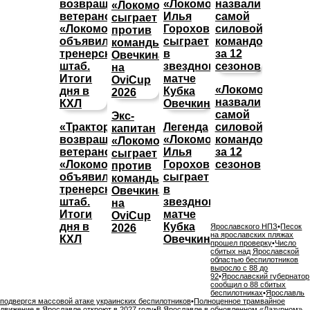
«Локомотив»
назвали
самой
Экс-
«Трактор»
Легенда
силовой
капитан
возвращает
«Локомотива»
командой
«Локомотива»
ветеранов,
Илья
за 12
сыграет
«Локомотив»
Горохов
сезонов
против
объявил
сыграет
команды
тренерский
в
Овечкина
штаб.
звездном
на
Итоги
матче
OviCup
дня в
Кубка
2026
Ярославского НПЗ
•
Песок
на ярославских пляжах
КХЛ
Овечкина
прошел проверку
•
Число
сбитых над Ярославской
областью беспилотников
выросло с 88 до
92
•
Ярославский губернатор
сообщил о 88 сбитых
беспилотниках
•
Ярославль
подвергся массовой атаке украинских беспилотников
•
Полноценное трамвайное
движение в Ярославле откроют в 2027 году
•
В Ярославле в обновленном «Лазурном»