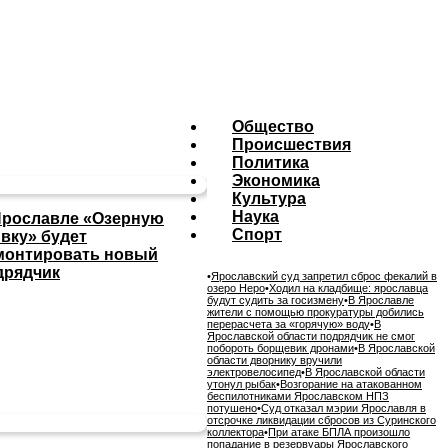
Общество
Происшествия
Политика
Экономика
Культура
Наука
Ярославле «Озерную
Спорт
ивку» будет
монтировать новый
дрядчик
•
Ярославский суд запретил сброс фекалий в
озеро Неро
•
Ходил на кладбище: ярославца
будут судить за госизмену
•
В Ярославле
жители с помощью прокуратуры добились
перерасчета за «горячую» воду
•
В
Ярославской области подрядчик не смог
побороть борщевик дронами
•
В Ярославской
области дворнику вручили
электровелосипед
•
В Ярославской области
утонул рыбак
•
Возгорание на атакованном
беспилотниками Ярославском НПЗ
потушено
•
Суд отказал мэрии Ярославля в
отсрочке ликвидации сбросов из Суринского
коллектора
•
При атаке БПЛА произошло
попадание в резервуары Ярославского