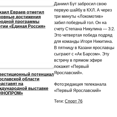
Даниил Бут забросил свою
первую шайбу в КХЛ. А через
хаил Евраев отметил
три минуты «Локомотив»
новные достижения
родной программы
забил победный гол. Он на
ртии «Единая Россия»
счету Степана Никулина — 3:2.
Это четвертая победа подряд
для команды Игоря Никитина.
В пятницу в Казани ярославцы
сыграют с «Ак Барсом». Эту
встречу в прямом эфире
покажет «Первый
Ярославский».
вестиционный потенциал
ославской области
едставят на
Фото:редакция телеканала
ждународной выставке
«Первый Ярославский»
ННОПРОМ»
Теги:
Спорт 76