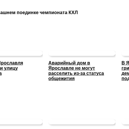
машнем поединке чемпионата КХЛ
Ярославля
Аварийный дом в
В 
и улицу
Ярославле не могут
гр
а
расселить из-за статуса
де
общежития
по