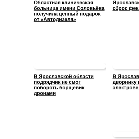
Областная клиническая
Ярославск
больница имени Соловьёва
сброс фек
получила ценный подарок
от «Автодизеля»
В Ярославской области
В Ярослав
подрядчик не смог
дворнику 
побороть борщевик
электрове
дронами