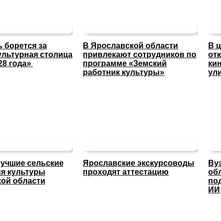
 борется за
В Ярославской области
В 
ультурная столица
привлекают сотрудников по
от
28 года»
программе «Земский
ки
работник культуры»
ул
учшие сельские
Ярославские экскурсоводы
Ву
я культуры
проходят аттестацию
об
ой области
по
ИИ