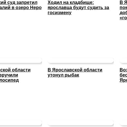
ий суд запретил
Ходил на кладбище:
В 
алий в озеро Неро
ярославца будут судить за
по
госизмену
до
«г
ской области
В Ярославской области
Во
вручили
утонул рыбак
бе
лосипед
Яр