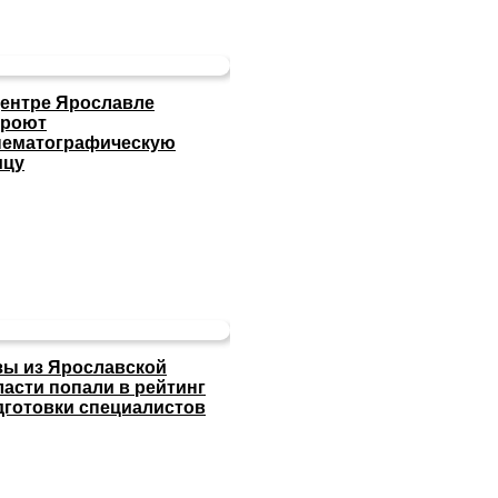
центре Ярославле
кроют
нематографическую
ицу
зы из Ярославской
ласти попали в рейтинг
дготовки специалистов