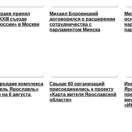
раев принял
Михаил Боровицкий
Ми
XXIII съезде
договорился о расширении
ос
оссии» в Москве
сотрудничества с
на
парламентом Минска
па
продаже комплекса
Свыше 60 организаций
Ин
тель Ярославль»
присоединились к проекту
Яр
 на 6 августа
«Карта жителя Ярославской
пр
области»
ме
«И