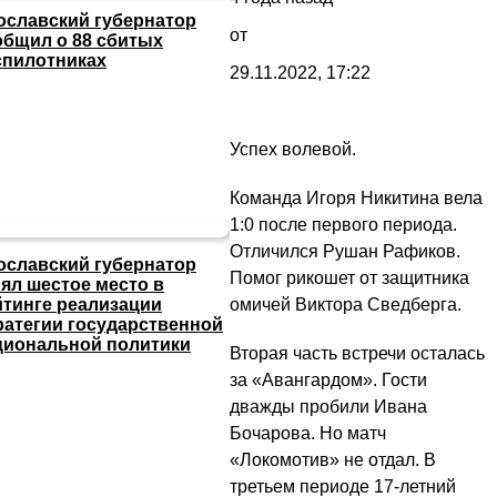
ославский губернатор
от
общил о 88 сбитых
спилотниках
29.11.2022, 17:22
Успех волевой.
Команда Игоря Никитина вела
1:0 после первого периода.
Отличился Рушан Рафиков.
ославский губернатор
Помог рикошет от защитника
нял шестое место в
омичей Виктора Сведберга.
йтинге реализации
ратегии государственной
циональной политики
Вторая часть встречи осталась
за «Авангардом». Гости
дважды пробили Ивана
Бочарова. Но матч
«Локомотив» не отдал. В
третьем периоде 17-летний