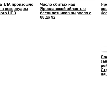
 БПЛА произошло
Число сбитых над
Яр
 в резервуары
Ярославской областью
со
кого НПЗ
беспилотников выросло с
бе
88 до 92
Яр
за
ре
Ст
на