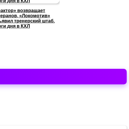
рактор» возвращает
теранов, «Локомотив»
ъявил тренерский штаб.
оги дня в КХЛ