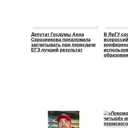
Депутат Госдумы Анна
В ЯрГУ со
Скрозникова предложила
всероссий
засчитывать при пересдаче
конферен
ЕГЭ лучший результат
использов
образова