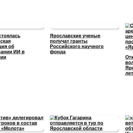
стоялась
Ярославские ученые
ская
получат гранты
ция об
Российского научного
ании ИИ в
фонда
нии
От
во
Яр
ле