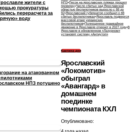
Ярославле жители с
НПЗ
•
Песок на ярославских пляжах прошел
проверку
•
Число сбитых над Ярославской
мощью прокуратуры
областью беспилотников выросло с 88 до
бились перерасчета за
92
•
Ярославский губернатор сообщил о 88
сбитых беспилотниках
•
Ярославль подвергся
орячую» воду
массовой атаке украинских
беспилотников
•
Полноценное трамвайное
движение в Ярославле откроют в 2027 году
•
В
Ярославле в обновленном «Лазурном»
установят систему «Антиутоп»
Картина дня
Ярославский
«Локомотив»
згорание на атакованном
обыграл
спилотниками
ославском НПЗ потушено
«Авангард» в
домашнем
поединке
чемпионата КХЛ
Опубликовано:
4 года назад