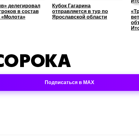
в» делегировал
Кубок Гагарина
гроков в состав
отправляется в тур по
«Т
 «Молота»
Ярославской области
ве
об
Ит
Подписаться в MAX