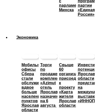
с
программы
парламентом
партии
Минска
«Единая
Россия»
Экономика
Мобильные
Торги
Свыше
Инвестиционны
офисы
по
60
потенциал
Сбера
продаже
организаций
Ярославской
стали
комплекса
присоединились
области
обслуживать
«Azimut
к
представят
вдвое
отель
проекту
на
больше
Ярославль»
«Карта
международной
населенных
назначены
жителя
выставке
пунктов
на 6
Ярославской
«ИННОПРОМ»
Ярославской
августа
области»
области