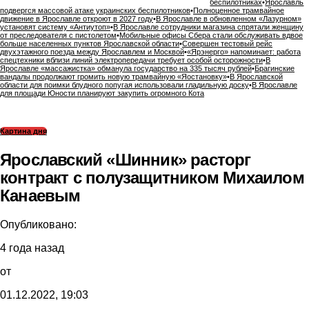
беспилотниках
•
Ярославль
подвергся массовой атаке украинских беспилотников
•
Полноценное трамвайное
движение в Ярославле откроют в 2027 году
•
В Ярославле в обновленном «Лазурном»
установят систему «Антиутоп»
•
В Ярославле сотрудники магазина спрятали женщину
от преследователя с пистолетом
•
Мобильные офисы Сбера стали обслуживать вдвое
больше населенных пунктов Ярославской области
•
Совершен тестовый рейс
двухэтажного поезда между Ярославлем и Москвой
•
«Ярэнерго» напоминает: работа
спецтехники вблизи линий электропередачи требует особой осторожности
•
В
Ярославле «массажистка» обманула государство на 335 тысяч рублей
•
Брагинские
вандалы продолжают громить новую трамвайную «Яостановку»
•
В Ярославской
области для поимки блудного попугая использовали гладильную доску
•
В Ярославле
для площади Юности планируют закупить огромного Кота
Картина дня
Ярославский «Шинник» расторг
контракт с полузащитником Михаилом
Канаевым
Опубликовано:
4 года назад
от
01.12.2022, 19:03