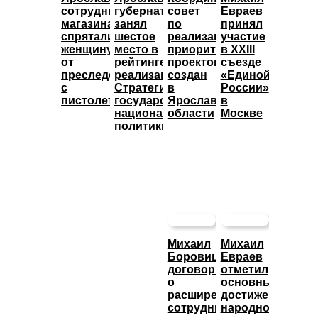
сотрудники
губернатор
совет
Евраев
магазина
занял
по
принял
спрятали
шестое
реализации
участие
женщину
место в
приоритетных
в XXIII
от
рейтинге
проектов
съезде
преследователя
реализации
создан
«Единой
с
Стратегии
в
России»
пистолетом
государственной
Ярославской
в
национальной
области
Москве
политики
Михаил
Михаил
Боровицкий
Евраев
договорился
отметил
о
основные
расширении
достижения
сотрудничества
народной