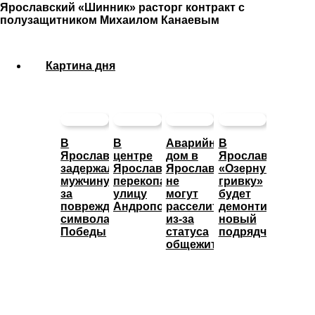
Ярославский «Шинник» расторг контракт с
полузащитником Михаилом Канаевым
Картина дня
В
В
Аварийный
В
Ярославле
центре
дом в
Ярославле
задержали
Ярославля
Ярославле
«Озерную
мужчину
перекопали
не
гривку»
за
улицу
могут
будет
повреждение
Андропова
расселить
демонтировать
символа
из-за
новый
Победы
статуса
подрядчик
общежития