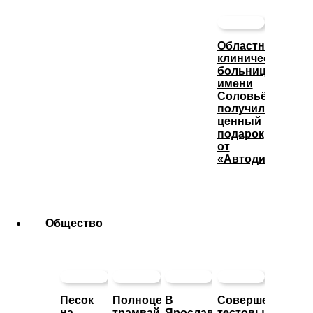
Областная
клиническая
больница
имени
Соловьёва
получила
ценный
подарок
от
«Автодизеля»
Общество
Песок
Полноценное
В
Совершен
на
трамвайное
Ярославле
тестовый