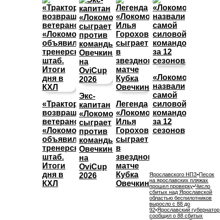
«Локомотив»
назвали
самой
Экс-
«Трактор»
Легенда
силовой
капитан
возвращает
«Локомотива»
командой
«Локомотива»
ветеранов,
Илья
за 12
сыграет
«Локомотив»
Горохов
сезонов
против
объявил
сыграет
команды
тренерский
в
Овечкина
штаб.
звездном
на
Итоги
матче
OviCup
дня в
Кубка
2026
Ярославского НПЗ
•
Песок
на ярославских пляжах
КХЛ
Овечкина
прошел проверку
•
Число
сбитых над Ярославской
областью беспилотников
выросло с 88 до
92
•
Ярославский губернатор
сообщил о 88 сбитых