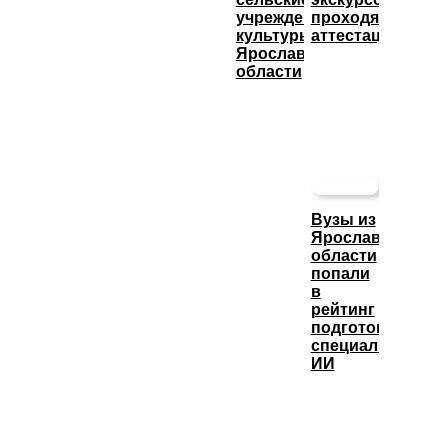
учреждения
проходят
культуры
аттестацию
Ярославской
области
Вузы из
Ярославской
области
попали
в
рейтинг
подготовки
специалистов
ИИ