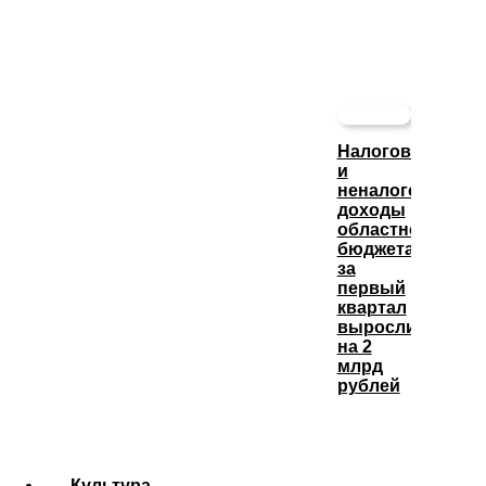
Налоговые
и
неналоговые
доходы
областного
бюджета
за
первый
квартал
выросли
на 2
млрд
рублей
Культура