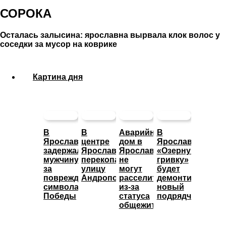
СОРОКА
Осталась залысина: ярославна вырвала клок волос у
соседки за мусор на коврике
Картина дня
В
В
Аварийный
В
Ярославле
центре
дом в
Ярославле
задержали
Ярославля
Ярославле
«Озерную
мужчину
перекопали
не
гривку»
за
улицу
могут
будет
повреждение
Андропова
расселить
демонтировать
символа
из-за
новый
Победы
статуса
подрядчик
общежития