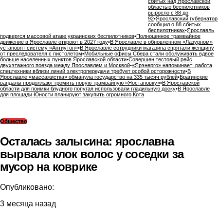
сбитых над Ярославской
областью беспилотников
выросло с 88 до
92
•
Ярославский губернатор
сообщил о 88 сбитых
беспилотниках
•
Ярославль
подвергся массовой атаке украинских беспилотников
•
Полноценное трамвайное
движение в Ярославле откроют в 2027 году
•
В Ярославле в обновленном «Лазурном»
установят систему «Антиутоп»
•
В Ярославле сотрудники магазина спрятали женщину
от преследователя с пистолетом
•
Мобильные офисы Сбера стали обслуживать вдвое
больше населенных пунктов Ярославской области
•
Совершен тестовый рейс
двухэтажного поезда между Ярославлем и Москвой
•
«Ярэнерго» напоминает: работа
спецтехники вблизи линий электропередачи требует особой осторожности
•
В
Ярославле «массажистка» обманула государство на 335 тысяч рублей
•
Брагинские
вандалы продолжают громить новую трамвайную «Яостановку»
•
В Ярославской
области для поимки блудного попугая использовали гладильную доску
•
В Ярославле
для площади Юности планируют закупить огромного Кота
Общество
Осталась залысина: ярославна
вырвала клок волос у соседки за
мусор на коврике
Опубликовано:
3 месяца назад