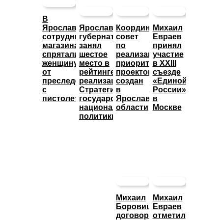
В
Ярославле
Ярославский
Координационный
Михаил
сотрудники
губернатор
совет
Евраев
магазина
занял
по
принял
спрятали
шестое
реализации
участие
женщину
место в
приоритетных
в XXIII
от
рейтинге
проектов
съезде
преследователя
реализации
создан
«Единой
с
Стратегии
в
России»
пистолетом
государственной
Ярославской
в
национальной
области
Москве
политики
Михаил
Михаил
Боровицкий
Евраев
договорился
отметил