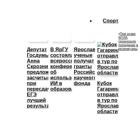
Спорт
•
При атаке
БПЛА
произошло
попадание в
Депутат
В ЯрГУ
Ярославские
резервуары
Госдумы
состоялась
ученые
Анна
всероссийская
получат
Скрозникова
конференция
гранты
предложила
об
Российского
засчитывать
использовании
научного
при
ИИ в
фонда
Кубок
пересдаче
образовании
Гагарина
ЕГЭ
отправляется
лучший
в тур по
результат
Ярославской
области