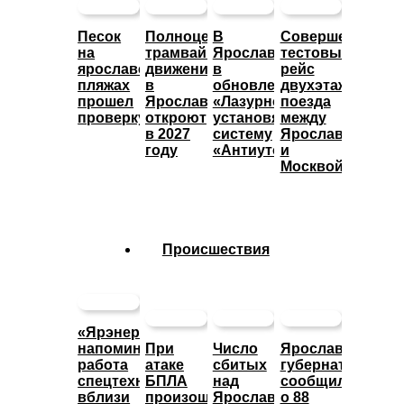
Песок
Полноценное
В
Совершен
на
трамвайное
Ярославле
тестовый
ярославских
движение
в
рейс
пляжах
в
обновленном
двухэтажного
прошел
Ярославле
«Лазурном»
поезда
проверку
откроют
установят
между
в 2027
систему
Ярославлем
году
«Антиутоп»
и
Москвой
Происшествия
«Ярэнерго»
напоминает:
При
Число
Ярославский
работа
атаке
сбитых
губернатор
спецтехники
БПЛА
над
сообщил
вблизи
произошло
Ярославской
о 88