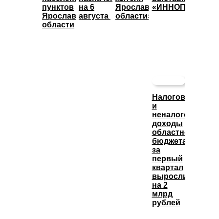
пунктов
на 6
Ярославской
«ИННОПРОМ»
Ярославской
августа
области»
области
Налоговые
и
неналоговые
доходы
областного
бюджета
за
первый
квартал
выросли
на 2
млрд
рублей