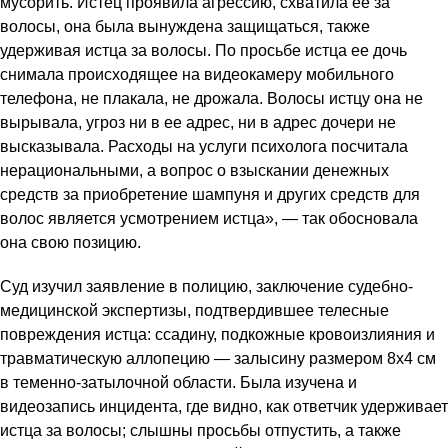
мусорить. Истец проявила агрессию, схватила ее за
волосы, она была вынуждена защищаться, также
удерживая истца за волосы. По просьбе истца ее дочь
снимала происходящее на видеокамеру мобильного
телефона, не плакала, не дрожала. Волосы истцу она не
вырывала, угроз ни в ее адрес, ни в адрес дочери не
высказывала. Расходы на услуги психолога посчитала
нерациональными, а вопрос о взыскании денежных
средств за приобретение шампуня и других средств для
волос является усмотрением истца», — так обосновала
она свою позицию.
Суд изучил заявление в полицию, заключение судебно-
медицинской экспертизы, подтвердившее телесные
повреждения истца: ссадину, подкожные кровоизлияния и
травматическую аллопецию — залысину размером 8х4 см
в теменно-затылочной области. Была изучена и
видеозапись инцидента, где видно, как ответчик удерживает
истца за волосы; слышны просьбы отпустить, а также