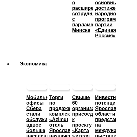
о
основные
расширении
достижения
сотрудничества
народной
с
программы
парламентом
партии
Минска
«Единая
Россия»
Экономика
Мобильные
Торги
Свыше
Инвестиционны
офисы
по
60
потенциал
Сбера
продаже
организаций
Ярославской
стали
комплекса
присоединились
области
обслуживать
«Azimut
к
представят
вдвое
отель
проекту
на
больше
Ярославль»
«Карта
международной
населенных
назначены
жителя
выставке