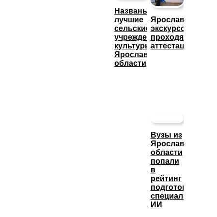
Названы
лучшие
Ярославские
сельские
экскурсоводы
учреждения
проходят
культуры
аттестацию
Ярославской
области
Вузы из
Ярославской
области
попали
в
рейтинг
подготовки
специалистов
ИИ