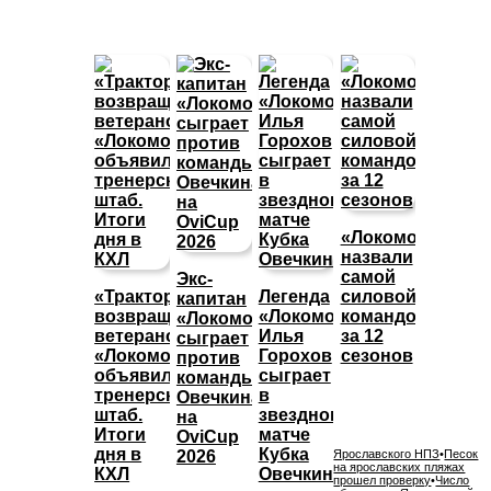
«Локомотив»
назвали
самой
Экс-
«Трактор»
Легенда
силовой
капитан
возвращает
«Локомотива»
командой
«Локомотива»
ветеранов,
Илья
за 12
сыграет
«Локомотив»
Горохов
сезонов
против
объявил
сыграет
команды
тренерский
в
Овечкина
штаб.
звездном
на
Итоги
матче
OviCup
дня в
Кубка
2026
Ярославского НПЗ
•
Песок
на ярославских пляжах
КХЛ
Овечкина
прошел проверку
•
Число