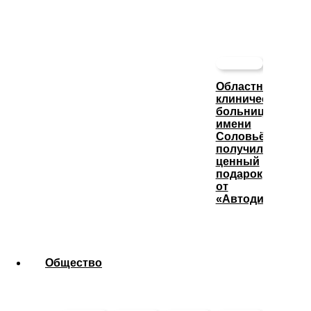
Областная
клиническая
больница
имени
Соловьёва
получила
ценный
подарок
от
«Автодизеля»
Общество