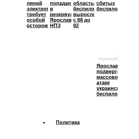
линий
попадание
областью
сбитых
электропередачи
в
беспилотников
беспилотниках
требует
резервуары
выросло
особой
Ярославского
с 88 до
осторожности
НПЗ
92
Ярославль
подвергся
массовой
атаке
украинских
беспилотников
Политика