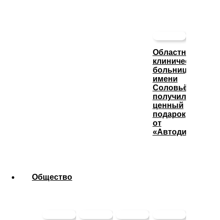
Областная
клиническая
больница
имени
Соловьёва
получила
ценный
подарок
от
«Автодизеля»
Общество