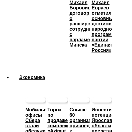
Михаил
Михаил
Боровицкий
Евраев
договорился
отметил
о
основные
расширении
достижения
сотрудничества
народной
с
программы
парламентом
партии
Минска
«Единая
Россия»
Экономика
Мобильные
Торги
Свыше
Инвестиционны
офисы
по
60
потенциал
Сбера
продаже
организаций
Ярославской
стали
комплекса
присоединились
области
обслуживать
«Azimut
к
представят