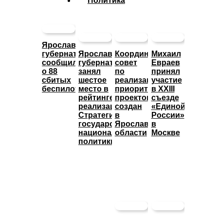
Политика
Ярославский
губернатор
Ярославский
Координационный
Михаил
сообщил
губернатор
совет
Евраев
о 88
занял
по
принял
сбитых
шестое
реализации
участие
беспилотниках
место в
приоритетных
в XXIII
рейтинге
проектов
съезде
реализации
создан
«Единой
Стратегии
в
России»
государственной
Ярославской
в
национальной
области
Москве
политики