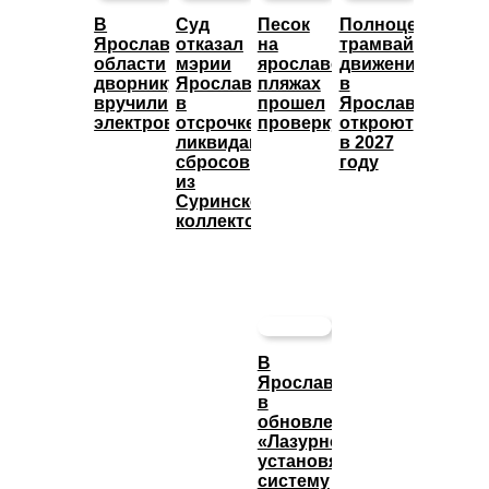
В
Суд
Песок
Полноценное
Ярославской
отказал
на
трамвайное
области
мэрии
ярославских
движение
дворнику
Ярославля
пляжах
в
вручили
в
прошел
Ярославле
электровелосипед
отсрочке
проверку
откроют
ликвидации
в 2027
сбросов
году
из
Суринского
коллектора
В
Ярославле
в
обновленном
«Лазурном»
установят
систему