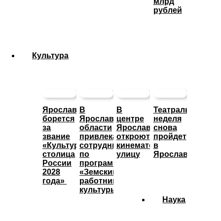
млрд
рублей
Культура
Ярославль
В
В
Театральная
борется
Ярославской
центре
неделя
за
области
Ярославле
снова
звание
привлекают
откроют
пройдет
«Культурная
сотрудников
кинематографическую
в
столица
по
улицу
Ярославле
России
программе
2028
«Земский
года»
работник
культуры»
Наука