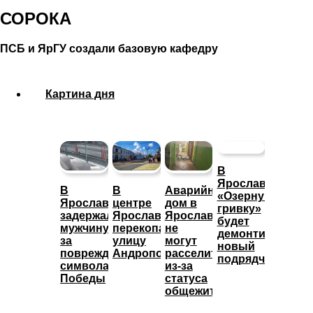
СОРОКА
ПСБ и ЯрГУ создали базовую кафедру
Картина дня
В
Ярославле
В
В
Аварийный
«Озерную
Ярославле
центре
дом в
гривку»
задержали
Ярославля
Ярославле
будет
мужчину
перекопали
не
демонтировать
за
улицу
могут
новый
повреждение
Андропова
расселить
подрядчик
символа
из-за
Победы
статуса
общежития