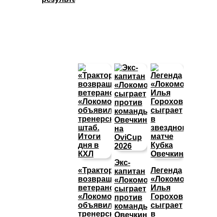
Экс-
«Трактор»
Легенда
капитан
возвращает
«Локомотива»
«Локомотива»
ветеранов,
Илья
сыграет
«Локомотив»
Горохов
против
объявил
сыграет
команды
тренерский
в
Овечкина