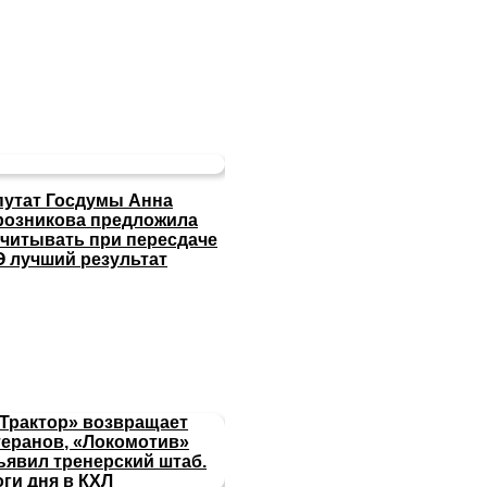
путат Госдумы Анна
розникова предложила
считывать при пересдаче
Э лучший результат