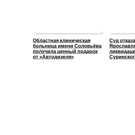
Областная клиническая
Суд отказ
больница имени Соловьёва
Ярославля
получила ценный подарок
ликвидаци
от «Автодизеля»
Суринског