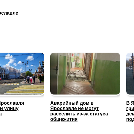
ославле
Ярославля
Аварийный дом в
В 
и улицу
Ярославле не могут
гр
а
расселить из-за статуса
де
общежития
по