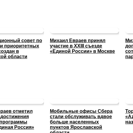
ионный совет по
Михаил Евраев принял
Ми
и приоритетных
участие в XXIII съезде
до
создан в
«Единой России» в Москве
со
ой области
па
раев отметил
Мобильные офисы Сбера
То
 достижения
стали обслуживать вдвое
«A
 программы
больше населенных
на
диная Россия»
пунктов Ярославской
области