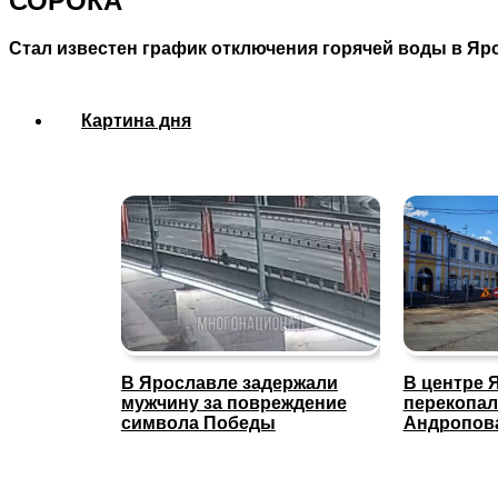
СОРОКА
Стал известен график отключения горячей воды в Яр
Картина дня
В Ярославле задержали
В центре 
мужчину за повреждение
перекопал
символа Победы
Андропов