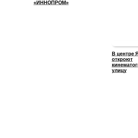
«ИННОПРОМ»
В центре 
откроют
кинемато
улицу