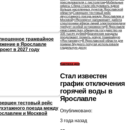
преследователя с пистолетом
•
Мобильные
офисы Сбера стали обслуживать вдвое
больше населенных пунктов Ярославской
области
•
Совершен тестовый рейс
двухэтажного поезда между Ярославлем и
Москвой
•
«Ярэнерго» напоминает: работа
спецтехники вблизи линий электропередачи
требует особой осторожности
•
В Ярославле
«массажистка» обманула государство на
335 тысяч рублей
•
Брагинские вандалы
продолжают громить новую трамвайную
лноценное трамвайное
«Яостановку»
•
В Ярославской области для
ижение в Ярославле
поимки блудного попугая использовали
гладильную доску
роют в 2027 году
Картина дня
Стал известен
график отключения
горячей воды в
Ярославле
вершен тестовый рейс
ухэтажного поезда между
Опубликовано:
ославлем и Москвой
3 года назад