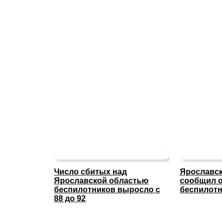
Число сбитых над
Ярославск
Ярославской областью
сообщил о
беспилотников выросло с
беспилотн
88 до 92