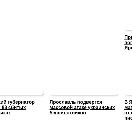
Пр
по
Яр
ий губернатор
Ярославль подвергся
В 
 88 сбитых
массовой атаке украинских
ма
иках
беспилотников
от
пи