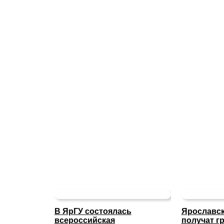
В ЯрГУ состоялась
Ярославск
всероссийская
получат г