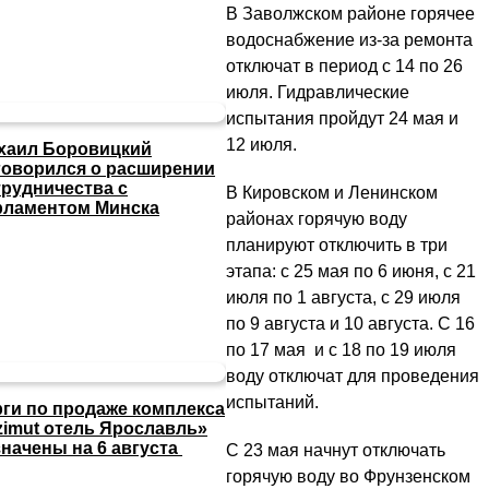
В Заволжском районе горячее
водоснабжение из-за ремонта
отключат в период с 14 по 26
июля. Гидравлические
испытания пройдут 24 мая и
12 июля.
хаил Боровицкий
говорился о расширении
трудничества с
В Кировском и Ленинском
рламентом Минска
районах горячую воду
планируют отключить в три
этапа: с 25 мая по 6 июня, с 21
июля по 1 августа, с 29 июля
по 9 августа и 10 августа. С 16
по 17 мая и с 18 по 19 июля
воду отключат для проведения
испытаний.
рги по продаже комплекса
zimut отель Ярославль»
значены на 6 августа
С 23 мая начнут отключать
горячую воду во Фрунзенском