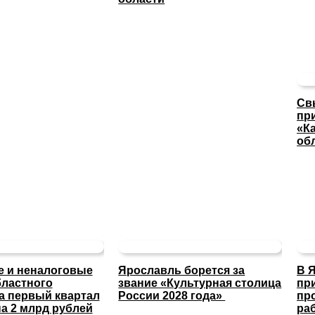
Св
пр
«К
об
 и неналоговые
Ярославль борется за
В 
ластного
звание «Культурная столица
пр
а первый квартал
России 2028 года»
пр
а 2 млрд рублей
ра