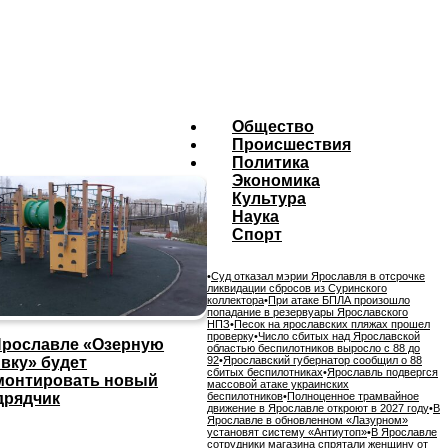
Общество
Происшествия
Политика
Экономика
Культура
Наука
Спорт
•
Суд отказал мэрии Ярославля в отсрочке
ликвидации сбросов из Суринского
коллектора
•
При атаке БПЛА произошло
попадание в резервуары Ярославского
НПЗ
•
Песок на ярославских пляжах прошел
проверку
•
Число сбитых над Ярославской
Ярославле «Озерную
областью беспилотников выросло с 88 до
ивку» будет
92
•
Ярославский губернатор сообщил о 88
сбитых беспилотниках
•
Ярославль подвергся
монтировать новый
массовой атаке украинских
дрядчик
беспилотников
•
Полноценное трамвайное
движение в Ярославле откроют в 2027 году
•
В
Ярославле в обновленном «Лазурном»
установят систему «Антиутоп»
•
В Ярославле
сотрудники магазина спрятали женщину от