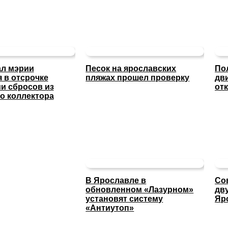
ал мэрии
Песок на ярославских
По
 в отсрочке
пляжах прошел проверку
дв
и сбросов из
отк
о коллектора
В Ярославле в
Со
обновленном «Лазурном»
дв
установят систему
Яр
«Антиутоп»