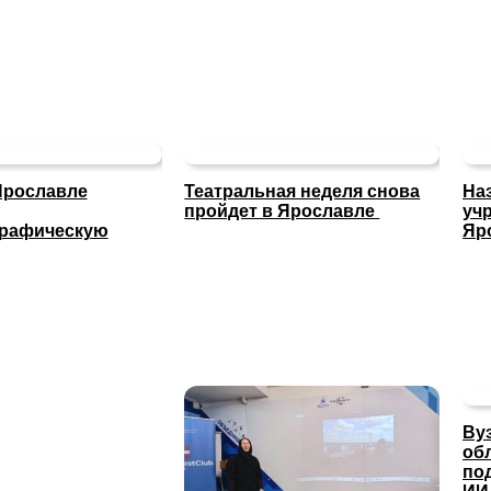
Ярославле
Театральная неделя снова
На
пройдет в Ярославле
уч
графическую
Яр
Ву
об
по