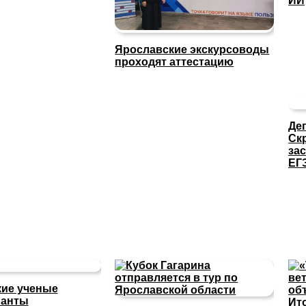
ИИ
Ярославские экскурсоводы
проходят аттестацию
Де
Ск
за
ЕГ
ие ученые
ранты