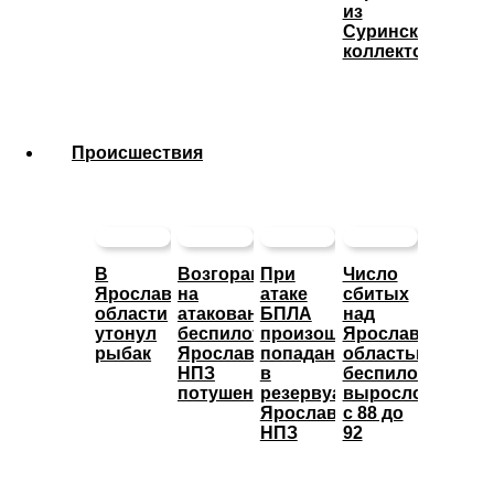
из
Суринского
коллектора
Происшествия
В
Возгорание
При
Число
Ярославской
на
атаке
сбитых
области
атакованном
БПЛА
над
утонул
беспилотниками
произошло
Ярославской
рыбак
Ярославском
попадание
областью
НПЗ
в
беспилотников
потушено
резервуары
выросло
Ярославского
с 88 до
НПЗ
92