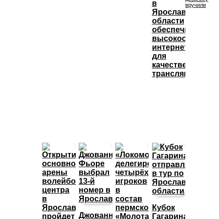
в
вручили
Ярославской
области
обеспечивают
высокоскорост
интернетом
для
качественных
трансляций
Кубок
Джованни
Гагарина