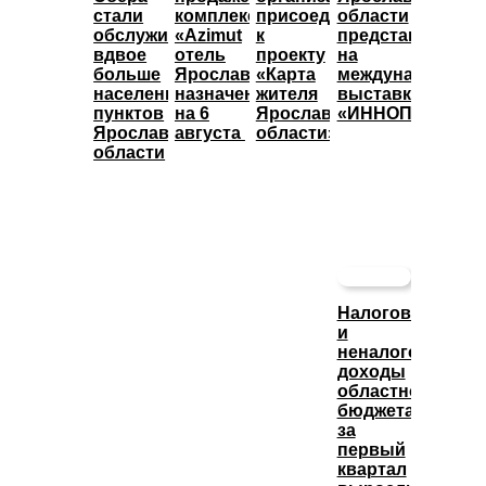
стали
комплекса
присоединились
области
обслуживать
«Azimut
к
представят
вдвое
отель
проекту
на
больше
Ярославль»
«Карта
международной
населенных
назначены
жителя
выставке
пунктов
на 6
Ярославской
«ИННОПРОМ»
Ярославской
августа
области»
области
Налоговые
и
неналоговые
доходы
областного
бюджета
за
первый
квартал