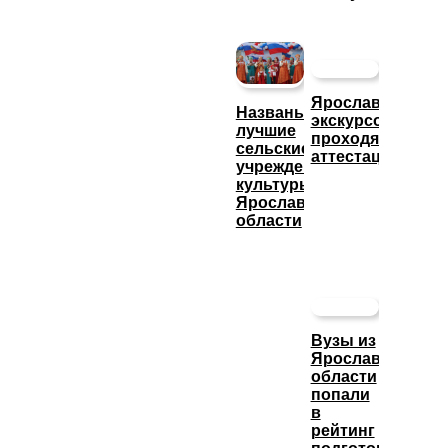
Ярославские
Названы
экскурсоводы
лучшие
проходят
сельские
аттестацию
учреждения
культуры
Ярославской
области
Вузы из
Ярославской
области
попали
в
рейтинг