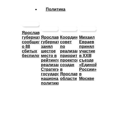
Политика
Ярославский
губернатор
Ярославский
Координационный
Михаил
сообщил
губернатор
совет
Евраев
о 88
занял
по
принял
сбитых
шестое
реализации
участие
беспилотниках
место в
приоритетных
в XXIII
рейтинге
проектов
съезде
реализации
создан
«Единой
Стратегии
в
России»
государственной
Ярославской
в
национальной
области
Москве
политики