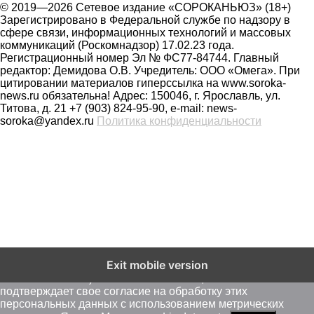
© 2019—2026 Сетевое издание «СОРОКАНЬЮЗ» (18+)
Зарегистрировано в Федеральной службе по надзору в
сфере связи, информационных технологий и массовых
коммуникаций (Роскомнадзор) 17.02.23 года.
Регистрационный номер Эл № ФС77-84744. Главный
редактор: Демидова О.В. Учредитель: ООО «Омега». При
цитировании материалов гиперссылка на www.soroka-
news.ru обязательна! Адрес: 150046, г. Ярославль, ул.
Титова, д. 21 +7 (903) 824-95-90, e-mail: news-
soroka@yandex.ru
Политика конфиденциальности
На сайте soroka-news.ru осуществляется сбор метаданных
Exit mobile version
пользователей (cookie, данные об IP - адресе и
местоположении). Оставаясь на сайте, пользователь
подтверждает свое согласие на обработку этих
персональных данных c использованием метрических