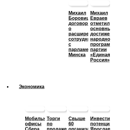
Михаил
Михаил
Боровицкий
Евраев
договорился
отметил
о
основные
расширении
достижения
сотрудничества
народной
с
программы
парламентом
партии
Минска
«Единая
Россия»
Экономика
Мобильные
Торги
Свыше
Инвестиционны
офисы
по
60
потенциал
Сбера
продаже
организаций
Ярославской