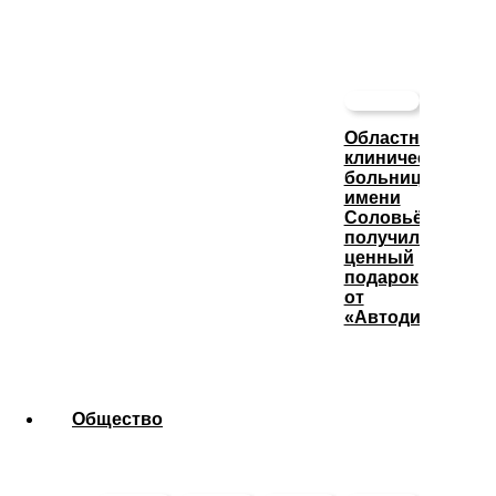
Областная
клиническая
больница
имени
Соловьёва
получила
ценный
подарок
от
«Автодизеля»
Общество