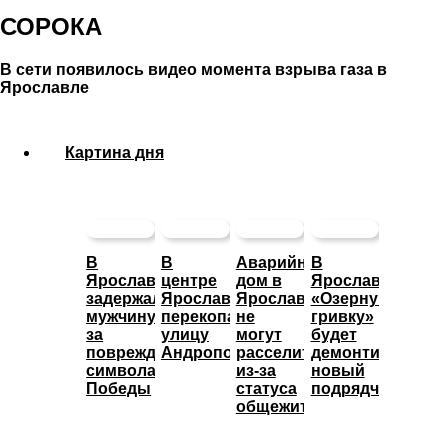
СОРОКА
В сети появилось видео момента взрыва газа в
Ярославле
Картина дня
В
В
Аварийный
В
Ярославле
центре
дом в
Ярославле
задержали
Ярославля
Ярославле
«Озерную
мужчину
перекопали
не
гривку»
за
улицу
могут
будет
повреждение
Андропова
расселить
демонтировать
символа
из-за
новый
Победы
статуса
подрядчик
общежития