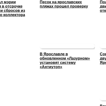
ал мэрии
Песок на ярославских
По
 в отсрочке
пляжах прошел проверку
дв
и сбросов из
отк
о коллектора
В Ярославле в
Со
обновленном «Лазурном»
дв
установят систему
Яр
«Антиутоп»