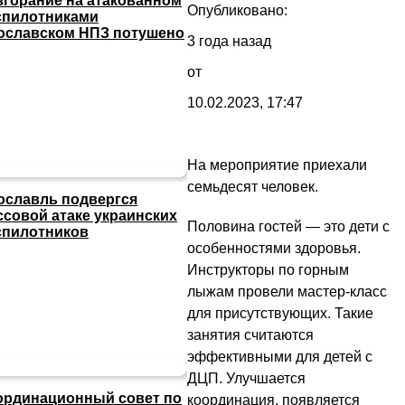
згорание на атакованном
Опубликовано:
спилотниками
ославском НПЗ потушено
3 года назад
от
10.02.2023, 17:47
На мероприятие приехали
семьдесят человек.
ославль подвергся
ссовой атаке украинских
Половина гостей — это дети с
спилотников
особенностями здоровья.
Инструкторы по горным
лыжам провели мастер-класс
для присутствующих. Такие
занятия считаются
эффективными для детей с
ДЦП. Улучшается
ординационный совет по
координация, появляется