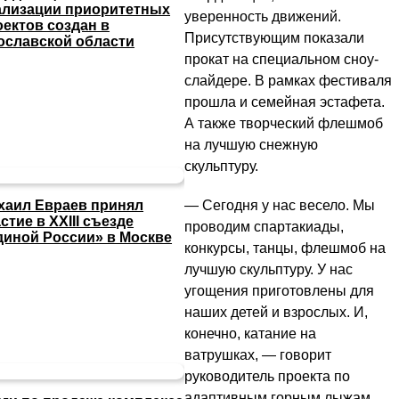
ализации приоритетных
уверенность движений.
оектов создан в
Присутствующим показали
ославской области
прокат на специальном сноу-
слайдере. В рамках фестиваля
прошла и семейная эстафета.
А также творческий флешмоб
на лучшую снежную
скульптуру.
— Сегодня у нас весело. Мы
хаил Евраев принял
стие в XXIII съезде
проводим спартакиады,
диной России» в Москве
конкурсы, танцы, флешмоб на
лучшую скульптуру. У нас
угощения приготовлены для
наших детей и взрослых. И,
конечно, катание на
ватрушках, — говорит
руководитель проекта по
адаптивным горным лыжам