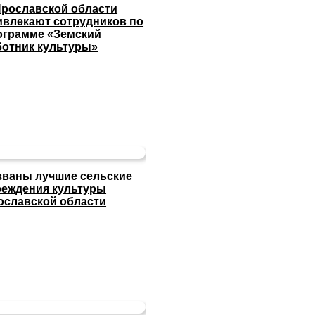
Ярославской области
ивлекают сотрудников по
ограмме «Земский
ботник культуры»
званы лучшие сельские
реждения культуры
ославской области