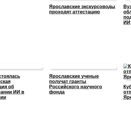
Ярославские экскурсоводы
Ву
проходят аттестацию
об
по
ИИ
стоялась
Ярославские ученые
ская
получат гранты
ция об
Российского научного
Ку
ании ИИ в
фонда
отп
нии
Яр