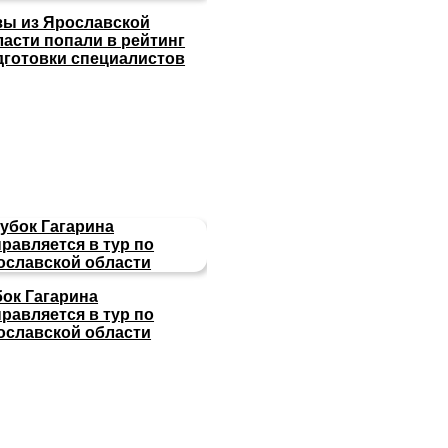
зы из Ярославской
ласти попали в рейтинг
дготовки специалистов
бок Гагарина
равляется в тур по
ославской области