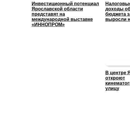
Инвестиционный потенциал
Налоговые
Ярославской области
доходы об
представят на
бюджета з
международной выставке
выросли н
«ИННОПРОМ»
В центре 
откроют
кинемато
улицу