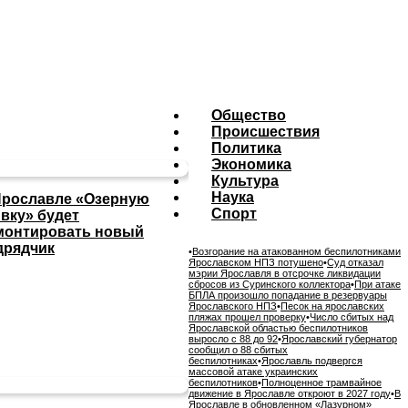
Общество
Происшествия
Политика
Экономика
Культура
Наука
Ярославле «Озерную
Спорт
ивку» будет
монтировать новый
дрядчик
•
Возгорание на атакованном беспилотниками
Ярославском НПЗ потушено
•
Суд отказал
мэрии Ярославля в отсрочке ликвидации
сбросов из Суринского коллектора
•
При атаке
БПЛА произошло попадание в резервуары
Ярославского НПЗ
•
Песок на ярославских
пляжах прошел проверку
•
Число сбитых над
Ярославской областью беспилотников
выросло с 88 до 92
•
Ярославский губернатор
сообщил о 88 сбитых
беспилотниках
•
Ярославль подвергся
массовой атаке украинских
беспилотников
•
Полноценное трамвайное
движение в Ярославле откроют в 2027 году
•
В
Ярославле в обновленном «Лазурном»