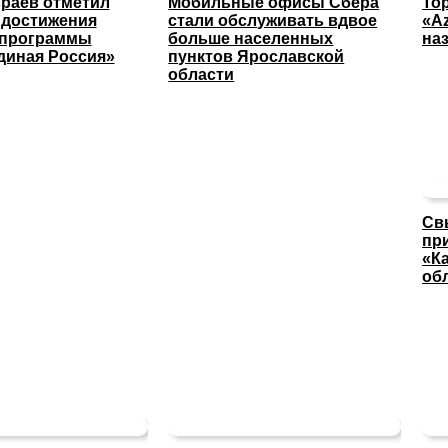
раев отметил
Мобильные офисы Сбера
То
 достижения
стали обслуживать вдвое
«A
 программы
больше населенных
на
диная Россия»
пунктов Ярославской
области
Св
пр
«К
об