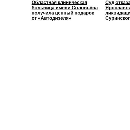
Областная клиническая
Суд отказ
больница имени Соловьёва
Ярославля
получила ценный подарок
ликвидаци
от «Автодизеля»
Суринског