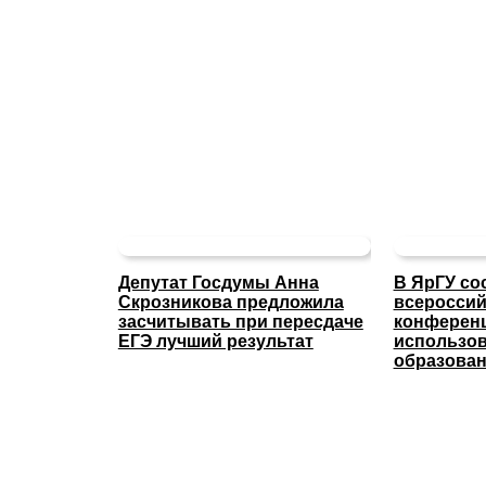
Депутат Госдумы Анна
В ЯрГУ со
Скрозникова предложила
всероссий
засчитывать при пересдаче
конферен
ЕГЭ лучший результат
использов
образова