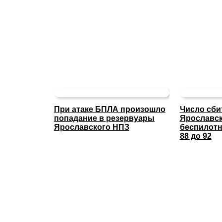
При атаке БПЛА произошло
Число сби
попадание в резервуары
Ярославс
Ярославского НПЗ
беспилотн
88 до 92