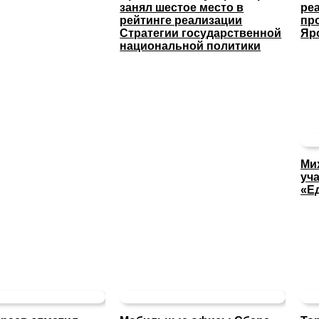
занял шестое место в
ре
рейтинге реализации
пр
Стратегии государственной
Яр
национальной политики
Ми
уча
«Е