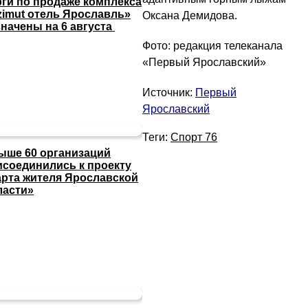
рги по продаже комплекса
zimut отель Ярославль»
Оксана Демидова.
значены на 6 августа
Фото: редакция телеканала
«Первый Ярославский»
Источник:
Первый
Ярославский
Теги:
Спорт 76
ыше 60 организаций
исоединились к проекту
арта жителя Ярославской
ласти»