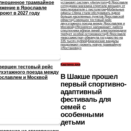
лноценное трамвайное
установят систему «Антиутоп»
•
В Ярославле
сотрудники магазина спрятали женщину от
ижение в Ярославле
преследователя с пистолетом
•
Мобильные
роют в 2027 году
офисы Сбера стали обслуживать вдвое
больше населенных пунктов Ярославской
области
•
Совершен тестовый рейс
двухэтажного поезда между Ярославлем и
Москвой
•
«Ярэнерго» напоминает: работа
спецтехники вблизи линий электропередачи
требует особой осторожности
•
В Ярославле
«массажистка» обманула государство на
335 тысяч рублей
•
Брагинские вандалы
продолжают громить новую трамвайную
«Яостановку»
Картина дня
вершен тестовый рейс
ухэтажного поезда между
В Шакше прошел
ославлем и Москвой
первый спортивно-
адаптивный
фестиваль для
семей с
особенными
детьми