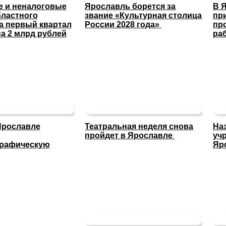
 и неналоговые
Ярославль борется за
В 
ластного
звание «Культурная столица
пр
а первый квартал
России 2028 года»
пр
а 2 млрд рублей
ра
Ярославле
Театральная неделя снова
На
пройдет в Ярославле
уч
графическую
Яр