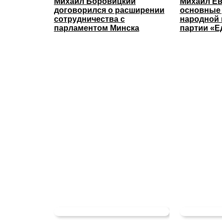
Михаил Боровицкий
Михаил Ев
договорился о расширении
основные
сотрудничества с
народной
парламентом Минска
партии «Е