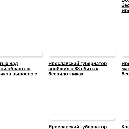
Во
бе
Яр
тых над
Ярославский губернатор
Яр
кой областью
сообщил о 88 сбитых
ма
иков выросло с
беспилотниках
бе
Ярославский губернатор
Ко