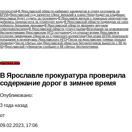
теплосетей
•
В Ярославской области набирают кандидатов в отряд охотников на
БПЛА
•
Ярославский суд запретил сброс фекалий в озеро Неро
•
Ходил на кладбище:
ярославца будут судить за госизмену
•
В Ярославле жители с помощью прокуратуры
добились перерасчета за «горячую» воду
•
В Ярославской области подрядчик не смог
побороть борщевик дронами
•
В Ярославской области дворнику вручили
электровелосипед
•
В Ярославской области утонул рыбак
•
Возгорание на атакованном
беспилотниками Ярославском НПЗ потушено
•
Суд отказал мэрии Ярославля в
отсрочке ликвидации сбросов из Суринского коллектора
•
При атаке БПЛА произошло
попадание в резервуары Ярославского НПЗ
•
Песок на ярославских пляжах прошел
проверку
•
Число сбитых над Ярославской областью беспилотников выросло с 88 до
92
•
Ярославский губернатор сообщил о 88 сбитых беспилотниках
Картина дня
В Ярославле прокуратура проверила
содержание дорог в зимнее время
Опубликовано:
3 года назад
от
09.02.2023, 17:06