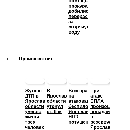
помощью
прокуратуры
добились
перерасчета
за
«горячую»
воду
Происшествия
Жуткое
В
Возгорание
При
ДТП в
Ярославской
на
атаке
Ярославской
области
атакованном
БПЛА
области
утонул
беспилотниками
произошло
унесло
рыбак
Ярославском
попадание
жизни
НПЗ
в
трех
потушено
резервуары
человек
Ярославского