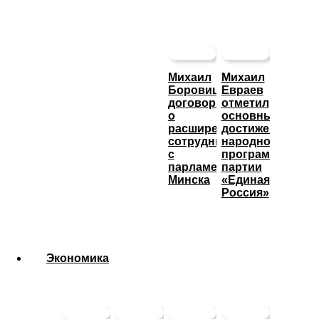
Михаил
Михаил
Боровицкий
Евраев
договорился
отметил
о
основные
расширении
достижения
сотрудничества
народной
с
программы
парламентом
партии
Минска
«Единая
Россия»
Экономика