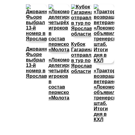
Кубок
Джованни
Гагарина
Фьоре
отправляется
выбрал
«Локомотив»
в тур по
13-й
делегировал
Ярославской
номер в
четырёх
«Трактор»
области
Ярославле
игроков
возвращает
в
ветеранов,
состав
«Локомотив»
пермского
объявил
«Молота»
тренерский
штаб.
Итоги
дня в
КХЛ