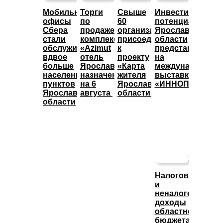
Мобильные
Торги
Свыше
Инвестиционны
офисы
по
60
потенциал
Сбера
продаже
организаций
Ярославской
стали
комплекса
присоединились
области
обслуживать
«Azimut
к
представят
вдвое
отель
проекту
на
больше
Ярославль»
«Карта
международной
населенных
назначены
жителя
выставке
пунктов
на 6
Ярославской
«ИННОПРОМ»
Ярославской
августа
области»
области
Налоговые
и
неналоговые
доходы
областного
бюджета