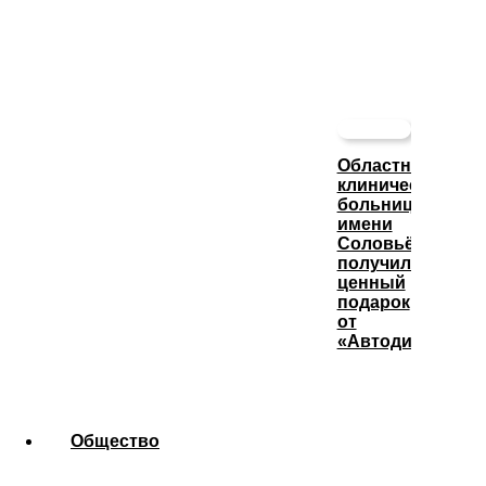
Областная
клиническая
больница
имени
Соловьёва
получила
ценный
подарок
от
«Автодизеля»
Общество