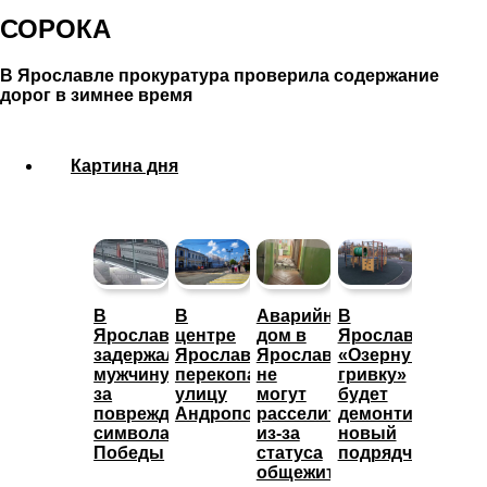
СОРОКА
В Ярославле прокуратура проверила содержание
дорог в зимнее время
Картина дня
В
В
Аварийный
В
Ярославле
центре
дом в
Ярославле
задержали
Ярославля
Ярославле
«Озерную
мужчину
перекопали
не
гривку»
за
улицу
могут
будет
повреждение
Андропова
расселить
демонтировать
символа
из-за
новый
Победы
статуса
подрядчик
общежития