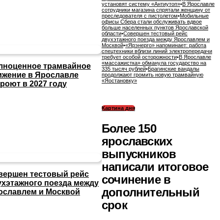
установят систему «Антиутоп»
•
В Ярославле
сотрудники магазина спрятали женщину от
преследователя с пистолетом
•
Мобильные
офисы Сбера стали обслуживать вдвое
больше населенных пунктов Ярославской
области
•
Совершен тестовый рейс
двухэтажного поезда между Ярославлем и
Москвой
•
«Ярэнерго» напоминает: работа
спецтехники вблизи линий электропередачи
требует особой осторожности
•
В Ярославле
«массажистка» обманула государство на
лноценное трамвайное
335 тысяч рублей
•
Брагинские вандалы
ижение в Ярославле
продолжают громить новую трамвайную
«Яостановку»
роют в 2027 году
Картина дня
Более 150
ярославских
выпускников
написали итоговое
вершен тестовый рейс
сочинение в
ухэтажного поезда между
дополнительный
ославлем и Москвой
срок