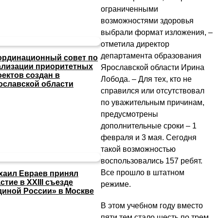
ограниченными
возможностями здоровья
выбрали формат изложения, –
отметила директор
департамента образования
ординационный совет по
ализации приоритетных
Ярославской области Ирина
оектов создан в
Лобода. – Для тех, кто не
ославской области
справился или отсутствовал
по уважительным причинам,
предусмотрены
дополнительные сроки – 1
февраля и 3 мая. Сегодня
такой возможностью
воспользовались 157 ребят.
Все прошло в штатном
хаил Евраев принял
стие в XXIII съезде
режиме.
диной России» в Москве
В этом учебном году вместо
пяти тем стало шесть по трем