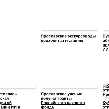
Ярославские экскурсоводы
Ву
проходят аттестацию
об
по
ИИ
стоялась
Ярославские ученые
ская
получат гранты
ция об
Российского научного
Ку
ании ИИ в
фонда
отп