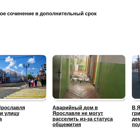
вое сочинение в дополнительный срок
Ярославля
Аварийный дом в
В 
и улицу
Ярославле не могут
гр
а
расселить из-за статуса
де
общежития
по