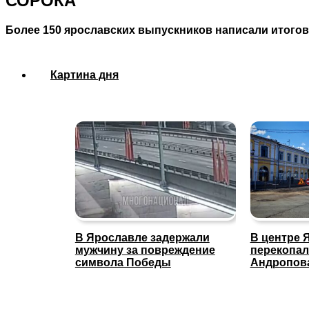
СОРОКА
Более 150 ярославских выпускников написали итого
Картина дня
В Ярославле задержали
В центре 
мужчину за повреждение
перекопал
символа Победы
Андропов