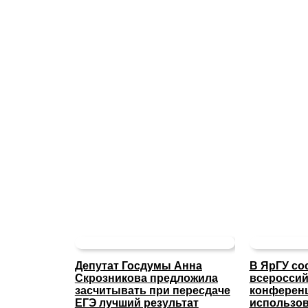
Депутат Госдумы Анна
В ЯрГУ со
Скрозникова предложила
всероссий
засчитывать при пересдаче
конферен
ЕГЭ лучший результат
использов