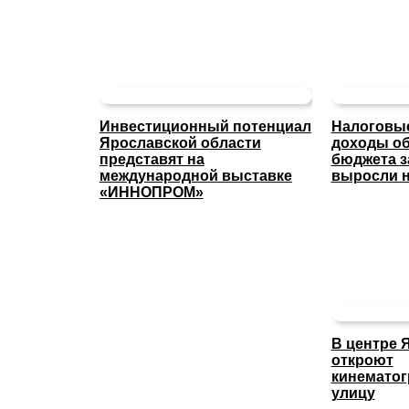
Инвестиционный потенциал
Налоговые
Ярославской области
доходы об
представят на
бюджета з
международной выставке
выросли н
«ИННОПРОМ»
В центре 
откроют
кинемато
улицу