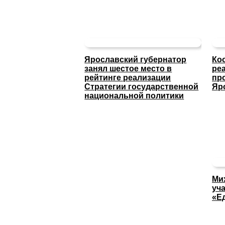
Ярославский губернатор
Ко
занял шестое место в
ре
рейтинге реализации
пр
Стратегии государственной
Яр
национальной политики
Ми
уча
«Е