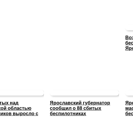
Во
бе
Яр
тых над
Ярославский губернатор
Яр
кой областью
сообщил о 88 сбитых
ма
иков выросло с
беспилотниках
бе