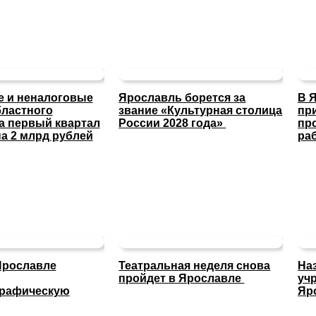
 и неналоговые
Ярославль борется за
В 
ластного
звание «Культурная столица
пр
а первый квартал
России 2028 года»
пр
а 2 млрд рублей
ра
Ярославле
Театральная неделя снова
На
пройдет в Ярославле
уч
графическую
Яр