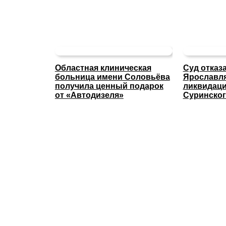
Областная клиническая
Суд отказ
больница имени Соловьёва
Ярославля
получила ценный подарок
ликвидаци
от «Автодизеля»
Суринског