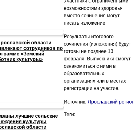
Участники с ограниченными
возможностями здоровья
вместо сочинения могут
писать изложение.
Результаты итогового
Ярославской области
сочинения (изложения) будут
ивлекают сотрудников по
готовы не позднее 13
ограмме «Земский
февраля. Выпускники смогут
ботник культуры»
ознакомиться с ними в
образовательных
организациях или в местах
регистрации на участие.
Источник:
Ярославский регион
Теги:
званы лучшие сельские
реждения культуры
ославской области