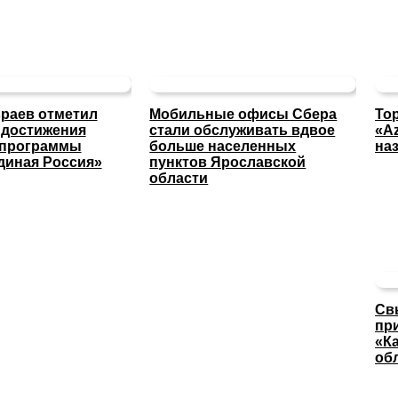
раев отметил
Мобильные офисы Сбера
То
 достижения
стали обслуживать вдвое
«A
 программы
больше населенных
на
диная Россия»
пунктов Ярославской
области
Св
пр
«К
об