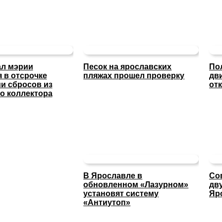
ал мэрии
Песок на ярославских
По
 в отсрочке
пляжах прошел проверку
дв
и сбросов из
отк
о коллектора
В Ярославле в
Со
обновленном «Лазурном»
дв
установят систему
Яр
«Антиутоп»