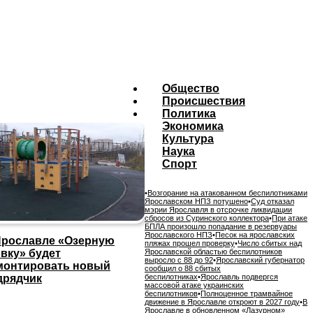
Общество
Происшествия
Политика
Экономика
Культура
Наука
Спорт
•
Возгорание на атакованном беспилотниками
Ярославском НПЗ потушено
•
Суд отказал
мэрии Ярославля в отсрочке ликвидации
сбросов из Суринского коллектора
•
При атаке
БПЛА произошло попадание в резервуары
Ярославского НПЗ
•
Песок на ярославских
Ярославле «Озерную
пляжах прошел проверку
•
Число сбитых над
ивку» будет
Ярославской областью беспилотников
выросло с 88 до 92
•
Ярославский губернатор
монтировать новый
сообщил о 88 сбитых
дрядчик
беспилотниках
•
Ярославль подвергся
массовой атаке украинских
беспилотников
•
Полноценное трамвайное
движение в Ярославле откроют в 2027 году
•
В
Ярославле в обновленном «Лазурном»