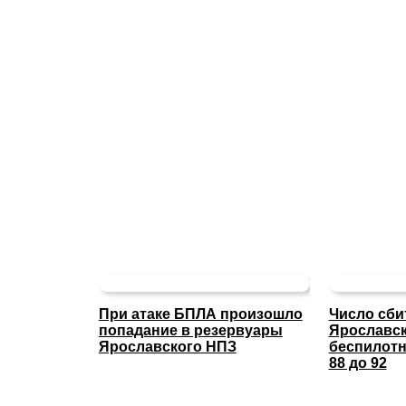
При атаке БПЛА произошло
Число сби
попадание в резервуары
Ярославс
Ярославского НПЗ
беспилотн
88 до 92