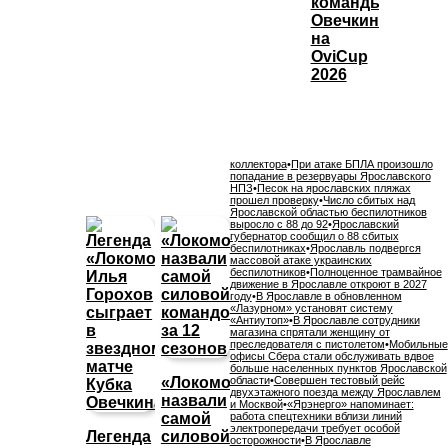
команды
Овечкина
на
OviCup
2026
коллектора
•
При атаке БПЛА произошло
попадание в резервуары Ярославского
НПЗ
•
Песок на ярославских пляжах
прошел проверку
•
Число сбитых над
Ярославской областью беспилотников
выросло с 88 до 92
•
Ярославский
губернатор сообщил о 88 сбитых
беспилотниках
•
Ярославль подвергся
массовой атаке украинских
беспилотников
•
Полноценное трамвайное
движение в Ярославле откроют в 2027
году
•
В Ярославле в обновленном
«Лазурном» установят систему
«Антиутоп»
•
В Ярославле сотрудники
магазина спрятали женщину от
преследователя с пистолетом
•
Мобильные
офисы Сбера стали обслуживать вдвое
больше населенных пунктов Ярославской
«Локомотив»
области
•
Совершен тестовый рейс
двухэтажного поезда между Ярославлем
назвали
и Москвой
•
«Ярэнерго» напоминает:
самой
работа спецтехники вблизи линий
электропередачи требует особой
Легенда
силовой
осторожности
•
В Ярославле