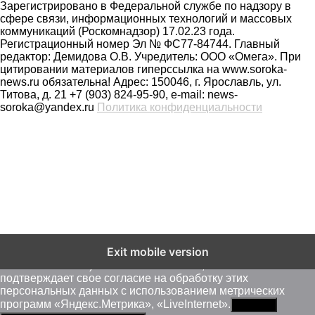
Зарегистрировано в Федеральной службе по надзору в
сфере связи, информационных технологий и массовых
коммуникаций (Роскомнадзор) 17.02.23 года.
Регистрационный номер Эл № ФС77-84744. Главный
редактор: Демидова О.В. Учредитель: ООО «Омега». При
цитировании материалов гиперссылка на www.soroka-
news.ru обязательна! Адрес: 150046, г. Ярославль, ул.
Титова, д. 21 +7 (903) 824-95-90, e-mail: news-
soroka@yandex.ru
Политика конфиденциальности
На сайте soroka-news.ru осуществляется сбор метаданных
Exit mobile version
пользователей (cookie, данные об IP - адресе и
местоположении). Оставаясь на сайте, пользователь
подтверждает свое согласие на обработку этих
персональных данных c использованием метрических
программ «Яндекс.Метрика», «LiveInternet».
Принять