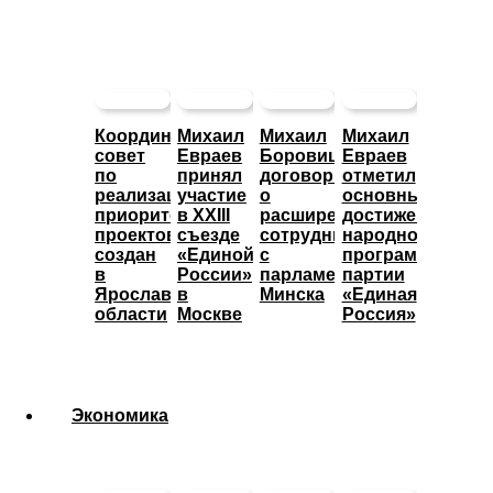
Координационный
Михаил
Михаил
Михаил
совет
Евраев
Боровицкий
Евраев
по
принял
договорился
отметил
реализации
участие
о
основные
приоритетных
в XXIII
расширении
достижения
проектов
съезде
сотрудничества
народной
создан
«Единой
с
программы
в
России»
парламентом
партии
Ярославской
в
Минска
«Единая
области
Москве
Россия»
Экономика