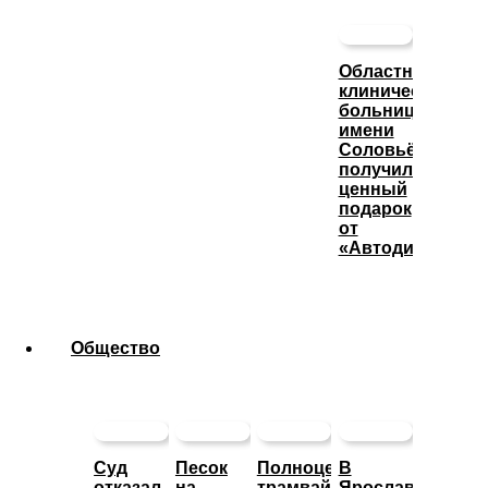
Областная
клиническая
больница
имени
Соловьёва
получила
ценный
подарок
от
«Автодизеля»
Общество
Суд
Песок
Полноценное
В
отказал
на
трамвайное
Ярославле