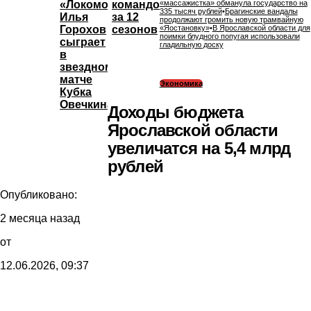
«Локомотива»
командой
«массажистка» обманула государство на
335 тысяч рублей
•
Брагинские вандалы
Илья
за 12
продолжают громить новую трамвайную
Горохов
сезонов
«Яостановку»
•
В Ярославской области для
поимки блудного попугая использовали
сыграет
гладильную доску
в
звездном
матче
Экономика
Кубка
Овечкина
Доходы бюджета
Ярославской области
увеличатся на 5,4 млрд
рублей
Опубликовано:
2 месяца назад
от
12.06.2026, 09:37