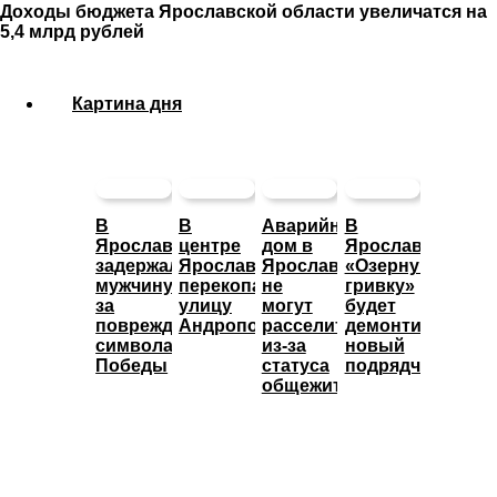
Доходы бюджета Ярославской области увеличатся на
5,4 млрд рублей
Картина дня
В
В
Аварийный
В
Ярославле
центре
дом в
Ярославле
задержали
Ярославля
Ярославле
«Озерную
мужчину
перекопали
не
гривку»
за
улицу
могут
будет
повреждение
Андропова
расселить
демонтировать
символа
из-за
новый
Победы
статуса
подрядчик
общежития