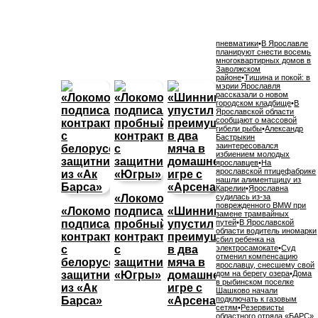
пневматики
•
В Ярославле
планируют снести восемь
многоквартирных домов в
Заволжском
районе
•
Тишина и покой: в
мэрии Ярославля
рассказали о новом
городском кладбище
•
В
Ярославской области
сообщают о массовой
гибели рыбы
•
Александр
Бастрыкин
заинтересовался
избиением молодых
ярославцев
•
На
ярославской птицефабрике
нашли алиментщицу из
Карелии
•
Ярославна
«Локомотив»
судилась из-за
поврежденного BMW при
«Локомотив»
подписал
«Шинник»
замене трамвайных
подписал
пробный
упустил
путей
•
В Ярославской
области водитель иномарки
контракт
контракт
преимущество
сбил ребенка на
с
с
в два
электросамокате
•
Суд
отменил компенсацию
белорусским
защитником
мяча в
ярославцу, снесшему свой
защитником
«Югры»
домашней
дом на берегу озера
•
Дома
в рыбинском поселке
из «Ак
игре с
Шашково начали
Барса»
«Арсеналом»
подключать к газовым
сетям
•
Резервисты
областного отряда «БАРС»