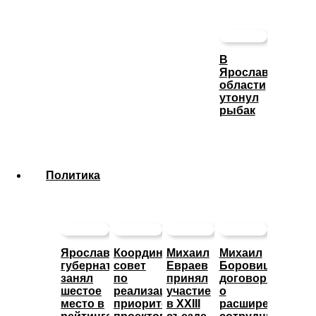
В
Ярославской
области
утонул
рыбак
Политика
Ярославский
Координационный
Михаил
Михаил
губернатор
совет
Евраев
Боровицкий
занял
по
принял
договорился
шестое
реализации
участие
о
место в
приоритетных
в XXIII
расширении