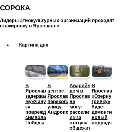
СОРОКА
Лидеры этнокультурных организаций проходят
стажировку в Ярославле
Картина дня
В
В
Аварийный
В
Ярославле
центре
дом в
Ярославле
задержали
Ярославля
Ярославле
«Озерную
мужчину
перекопали
не
гривку»
за
улицу
могут
будет
повреждение
Андропова
расселить
демонтировать
символа
из-за
новый
Победы
статуса
подрядчик
общежития