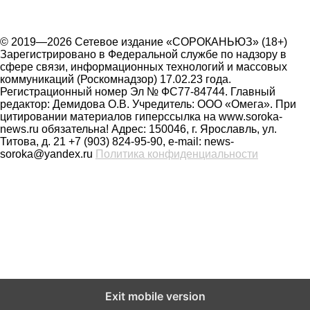
© 2019—2026 Сетевое издание «СОРОКАНЬЮЗ» (18+)
Зарегистрировано в Федеральной службе по надзору в
сфере связи, информационных технологий и массовых
коммуникаций (Роскомнадзор) 17.02.23 года.
Регистрационный номер Эл № ФС77-84744. Главный
редактор: Демидова О.В. Учредитель: ООО «Омега». При
цитировании материалов гиперссылка на www.soroka-
news.ru обязательна! Адрес: 150046, г. Ярославль, ул.
Титова, д. 21 +7 (903) 824-95-90, e-mail: news-
soroka@yandex.ru
Политика конфиденциальности
На сайте soroka-news.ru осуществляется сбор метаданных
Exit mobile version
пользователей (cookie, данные об IP - адресе и
местоположении). Оставаясь на сайте, пользователь