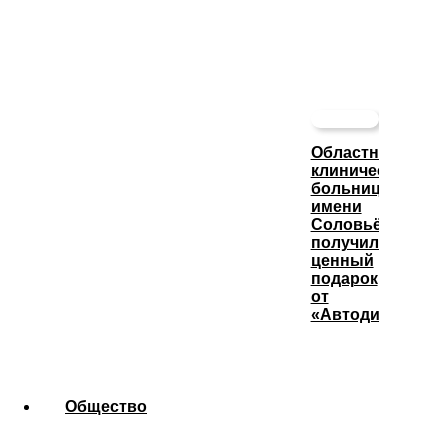
Областная
клиническая
больница
имени
Соловьёва
получила
ценный
подарок
от
«Автодизеля»
Общество