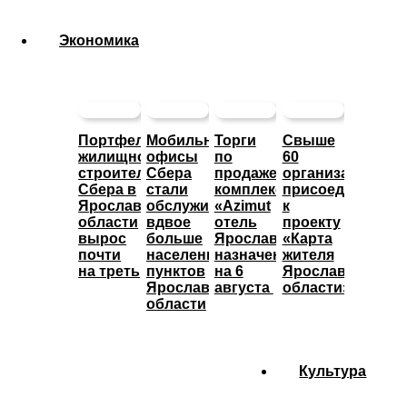
Экономика
Портфель
Мобильные
Торги
Свыше
жилищного
офисы
по
60
строительства
Сбера
продаже
организаций
Сбера в
стали
комплекса
присоединились
Ярославской
обслуживать
«Azimut
к
области
вдвое
отель
проекту
вырос
больше
Ярославль»
«Карта
почти
населенных
назначены
жителя
на треть
пунктов
на 6
Ярославской
Ярославской
августа
области»
области
Культура