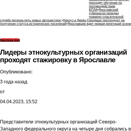
проходят обучение по
противодействию
БПЛА
•
Ярославский
губернатор передал
пожарно-спасательной
службе региона пять новых автоцистерн
•
Некоуз и Диево-Городище претендуют на
получение статуса исторических поселений
•
Ярославцев ждет первая репетиция осени
Картина дня
Лидеры этнокультурных организаций
проходят стажировку в Ярославле
Опубликовано:
3 года назад
от
04.04.2023, 15:52
Представители этнокультурных организаций Северо-
Западного федерального округа на четыре дня собрались в