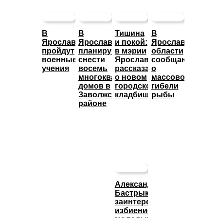
В
В
Тишина
В
Ярославле
Ярославле
и покой:
Ярославской
пройдут
планируют
в мэрии
области
военные
снести
Ярославля
сообщают
учения
восемь
рассказали
о
многоквартирных
о новом
массовой
домов в
городском
гибели
Заволжском
кладбище
рыбы
районе
Александр
Бастрыкин
заинтересовался
избиением