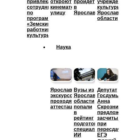
привлекают
откроют
пройдет
учреждения
сотрудников
кинематографическую
в
культуры
по
улицу
Ярославле
Ярославской
программе
области
«Земский
работник
культуры»
Наука
Ярославские
Вузы из
Депутат
экскурсоводы
Ярославской
Госдумы
проходят
области
Анна
аттестацию
попали
Скрозникова
в
предложила
рейтинг
засчитывать
подготовки
при
специалистов
пересдаче
ИИ
ЕГЭ