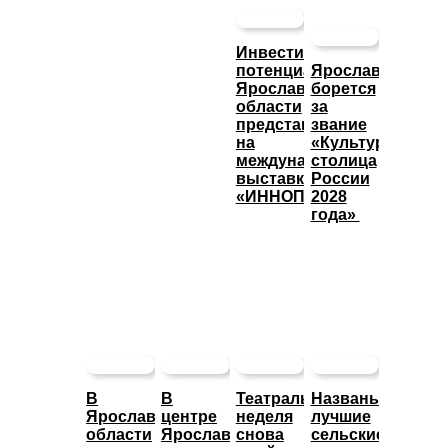
Инвестиционный
потенциал
Ярославль
Ярославской
борется
области
за
представят
звание
на
«Культурная
международной
столица
выставке
России
«ИННОПРОМ»
2028
года»
В
В
Театральная
Названы
Ярославской
центре
неделя
лучшие
области
Ярославле
снова
сельские