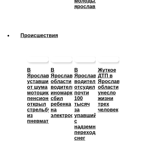
молодых
ярославцев
Происшествия
В
В
В
Жуткое
Ярославле
Ярославской
Ярославле
ДТП в
уставший
области
водитель
Ярославской
от шума
водитель
отсудил
области
мотоциклов
иномарки
почти
унесло
пенсионер
сбил
100
жизни
открыл
ребенка
тысяч
трех
стрельбу
на
за
человек
из
электросамокате
упавший
пневматики
с
надземного
перехода
снег