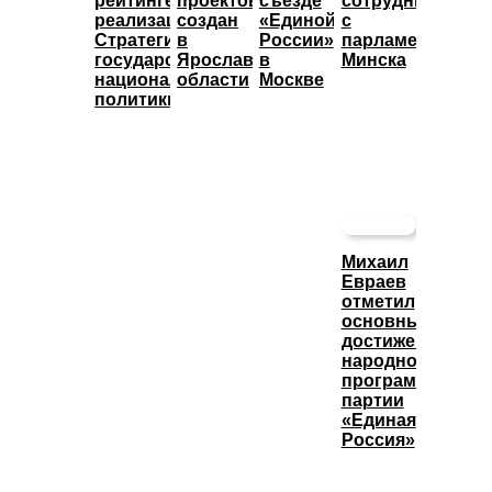
рейтинге
проектов
съезде
сотрудничества
реализации
создан
«Единой
с
Стратегии
в
России»
парламентом
государственной
Ярославской
в
Минска
национальной
области
Москве
политики
Михаил
Евраев
отметил
основные
достижения
народной
программы
партии
«Единая
Россия»