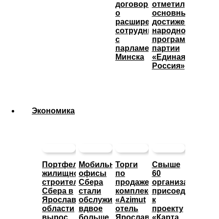
договорился
отметил
о
основные
расширении
достижения
сотрудничества
народной
с
программы
парламентом
партии
Минска
«Единая
Россия»
Экономика
Портфель
Мобильные
Торги
Свыше
жилищного
офисы
по
60
строительства
Сбера
продаже
организаций
Сбера в
стали
комплекса
присоединились
Ярославской
обслуживать
«Azimut
к
области
вдвое
отель
проекту
вырос
больше
Ярославль»
«Карта