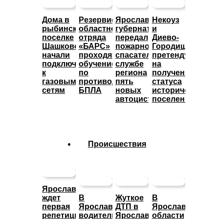
Дома в
Резервисты
Ярославский
Некоуз
рыбинском
областного
губернатор
и
поселке
отряда
передал
Диево-
Шашково
«БАРС»
пожарно-
Городище
начали
проходят
спасательной
претендуют
подключать
обучение
службе
на
к
по
региона
получение
газовым
противодействию
пять
статуса
сетям
БПЛА
новых
исторических
автоцистерн
поселений
Происшествия
Ярославцев
ждет
В
Жуткое
В
первая
Ярославле
ДТП в
Ярославской
репетиция
водитель
Ярославской
области