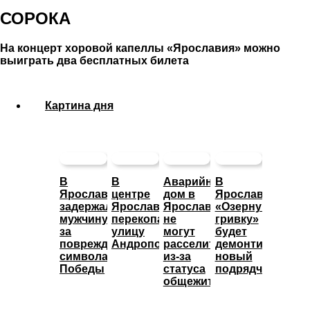
СОРОКА
На концерт хоровой капеллы «Ярославия» можно
выиграть два бесплатных билета
Картина дня
В
В
Аварийный
В
Ярославле
центре
дом в
Ярославле
задержали
Ярославля
Ярославле
«Озерную
мужчину
перекопали
не
гривку»
за
улицу
могут
будет
повреждение
Андропова
расселить
демонтировать
символа
из-за
новый
Победы
статуса
подрядчик
общежития