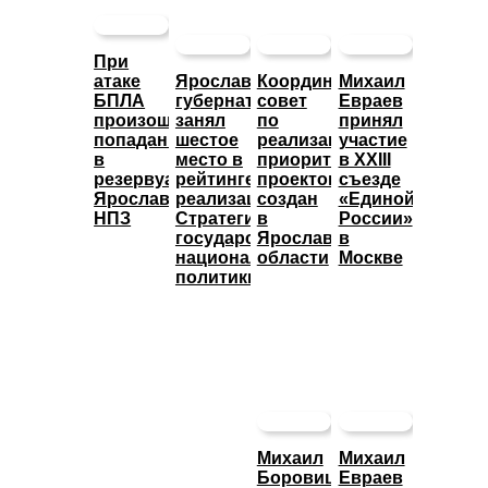
При
атаке
Ярославский
Координационный
Михаил
БПЛА
губернатор
совет
Евраев
произошло
занял
по
принял
попадание
шестое
реализации
участие
в
место в
приоритетных
в XXIII
резервуары
рейтинге
проектов
съезде
Ярославского
реализации
создан
«Единой
НПЗ
Стратегии
в
России»
государственной
Ярославской
в
национальной
области
Москве
политики
Михаил
Михаил
Боровицкий
Евраев