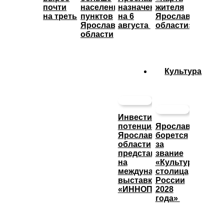
почти
населенных
назначены
жителя
на треть
пунктов
на 6
Ярославской
Ярославской
августа
области»
области
Культура
Инвестиционный
потенциал
Ярославль
Ярославской
борется
области
за
представят
звание
на
«Культурная
международной
столица
выставке
России
«ИННОПРОМ»
2028
года»