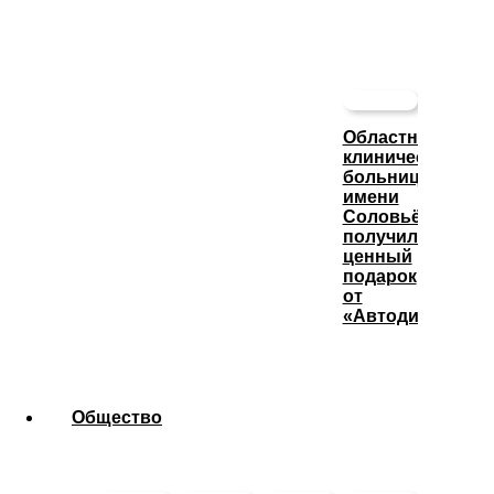
Областная
клиническая
больница
имени
Соловьёва
получила
ценный
подарок
от
«Автодизеля»
Общество