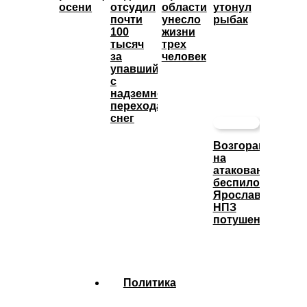
осени
отсудил
области
утонул
почти
унесло
рыбак
100
жизни
тысяч
трех
за
человек
упавший
с
надземного
перехода
снег
Возгорание
на
атакованном
беспилотниками
Ярославском
НПЗ
потушено
Политика