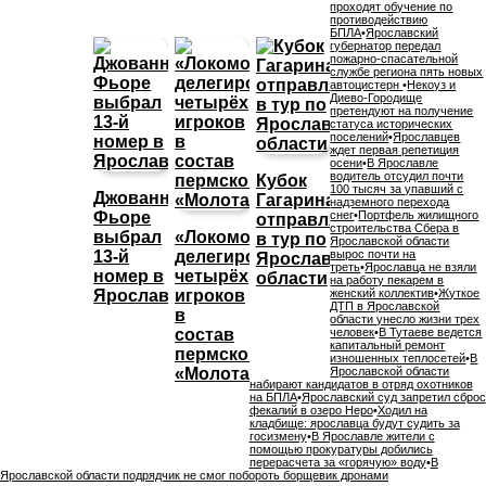
проходят обучение по
противодействию
БПЛА
•
Ярославский
губернатор передал
пожарно-спасательной
службе региона пять новых
автоцистерн
•
Некоуз и
Диево-Городище
претендуют на получение
статуса исторических
поселений
•
Ярославцев
ждет первая репетиция
осени
•
В Ярославле
водитель отсудил почти
Кубок
100 тысяч за упавший с
Джованни
Гагарина
надземного перехода
Фьоре
снег
•
Портфель жилищного
отправляется
строительства Сбера в
выбрал
«Локомотив»
в тур по
Ярославской области
13-й
делегировал
вырос почти на
Ярославской
треть
•
Ярославца не взяли
номер в
четырёх
области
на работу пекарем в
Ярославле
игроков
женский коллектив
•
Жуткое
ДТП в Ярославской
в
области унесло жизни трех
состав
человек
•
В Тутаеве ведется
капитальный ремонт
пермского
изношенных теплосетей
•
В
«Молота»
Ярославской области
набирают кандидатов в отряд охотников
на БПЛА
•
Ярославский суд запретил сброс
фекалий в озеро Неро
•
Ходил на
кладбище: ярославца будут судить за
госизмену
•
В Ярославле жители с
помощью прокуратуры добились
перерасчета за «горячую» воду
•
В
Ярославской области подрядчик не смог побороть борщевик дронами