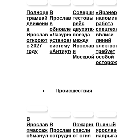
Полноценное
В
Совершен
«Ярэнерго»
трамвайное
Ярославле
тестовый
напоминает:
движение
в
рейс
работа
в
обновленном
двухэтажного
спецтехники
Ярославле
«Лазурном»
поезда
вблизи
откроют
установят
между
линий
в 2027
систему
Ярославлем
электропередач
году
«Антиутоп»
и
требует
Москвой
особой
осторожности
Происшествия
В
Ярославле
В
Пожарные
Пьяный
«массажистка»
Ярославле
спасли
ярославец
обманула
сотрудники
от огня
напрыгал