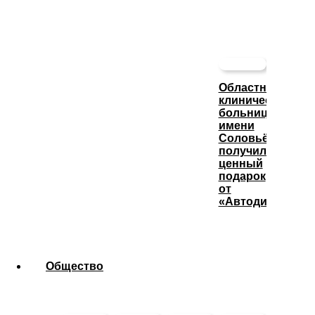
Областная
клиническая
больница
имени
Соловьёва
получила
ценный
подарок
от
«Автодизеля»
Общество