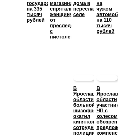
государство
магазина
дома в
на
на 335
спрятали
переславском
чужом
тысяч
женщину
селе
автомобиле
рублей
от
на 110
преследователя
тысяч
с
рублей
пистолетом
В
В
Ярославской
Ярославской
области
области
больной
участникам
шизофренией
ЧП с
окатил
колесом
кипятком
обозрения
сотрудника
предложили
полиции
компенсацию