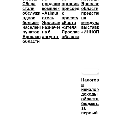
Сбера
продаже
организаций
Ярославской
стали
комплекса
присоединились
области
обслуживать
«Azimut
к
представят
вдвое
отель
проекту
на
больше
Ярославль»
«Карта
международной
населенных
назначены
жителя
выставке
пунктов
на 6
Ярославской
«ИННОПРОМ»
Ярославской
августа
области»
области
Налоговые
и
неналоговые
доходы
областного
бюджета
за
первый