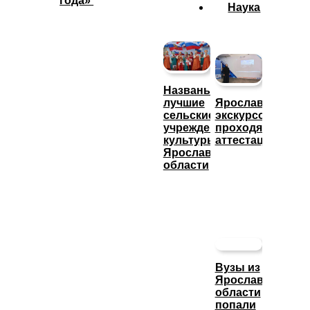
года»
Наука
Названы
лучшие
Ярославские
сельские
экскурсоводы
учреждения
проходят
культуры
аттестацию
Ярославской
области
Вузы из
Ярославской
области
попали