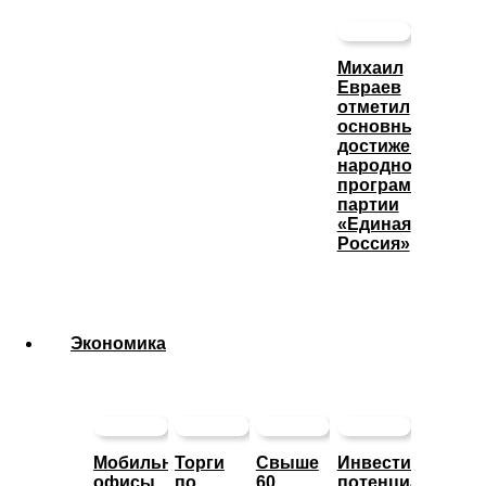
Михаил
Евраев
отметил
основные
достижения
народной
программы
партии
«Единая
Россия»
Экономика
Мобильные
Торги
Свыше
Инвестиционны
офисы
по
60
потенциал