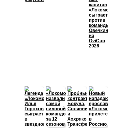
капитан
«Локомотива»
сыграет
против
команды
Овечкина
на
OviCup
2026