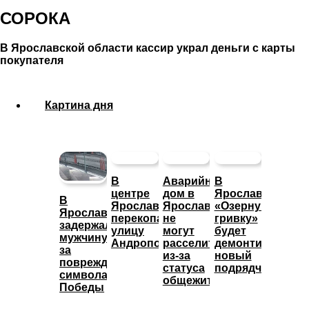
СОРОКА
В Ярославской области кассир украл деньги с карты
покупателя
Картина дня
В
Аварийный
В
центре
дом в
Ярославле
В
Ярославля
Ярославле
«Озерную
Ярославле
перекопали
не
гривку»
задержали
улицу
могут
будет
мужчину
Андропова
расселить
демонтировать
за
из-за
новый
повреждение
статуса
подрядчик
символа
общежития
Победы