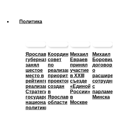
Политика
Ярославский
Координационный
Михаил
Михаил
губернатор
совет
Евраев
Боровицкий
занял
по
принял
договорился
шестое
реализации
участие
о
место в
приоритетных
в XXIII
расширении
рейтинге
проектов
съезде
сотрудничества
реализации
создан
«Единой
с
Стратегии
в
России»
парламентом
государственной
Ярославской
в
Минска
национальной
области
Москве
политики