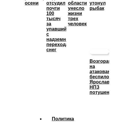
осени
отсудил
области
утонул
почти
унесло
рыбак
100
жизни
тысяч
трех
за
человек
упавший
с
надземного
перехода
снег
Возгорание
на
атакованном
беспилотниками
Ярославском
НПЗ
потушено
Политика