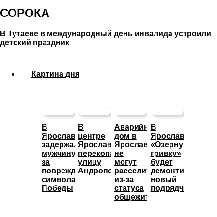
СОРОКА
В Тутаеве в международный день инвалида устроили
детский праздник
Картина дня
В
В
Аварийный
В
Ярославле
центре
дом в
Ярославле
задержали
Ярославля
Ярославле
«Озерную
мужчину
перекопали
не
гривку»
за
улицу
могут
будет
повреждение
Андропова
расселить
демонтировать
символа
из-за
новый
Победы
статуса
подрядчик
общежития