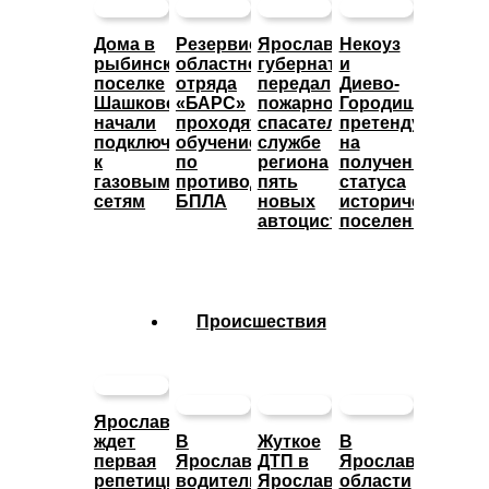
Дома в
Резервисты
Ярославский
Некоуз
рыбинском
областного
губернатор
и
поселке
отряда
передал
Диево-
Шашково
«БАРС»
пожарно-
Городище
начали
проходят
спасательной
претендуют
подключать
обучение
службе
на
к
по
региона
получение
газовым
противодействию
пять
статуса
сетям
БПЛА
новых
исторических
автоцистерн
поселений
Происшествия
Ярославцев
ждет
В
Жуткое
В
первая
Ярославле
ДТП в
Ярославской
репетиция
водитель
Ярославской
области