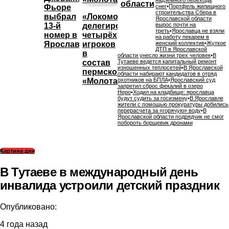
области
Фьоре
снег
•
Портфель жилищного
строительства Сбера в
выбрал
«Локомотив»
Ярославской области
13-й
делегировал
вырос почти на
треть
•
Ярославца не взяли
номер в
четырёх
на работу пекарем в
Ярославле
игроков
женский коллектив
•
Жуткое
ДТП в Ярославской
в
области унесло жизни трех человек
•
В
состав
Тутаеве ведется капитальный ремонт
изношенных теплосетей
•
В Ярославской
пермского
области набирают кандидатов в отряд
«Молота»
охотников на БПЛА
•
Ярославский суд
запретил сброс фекалий в озеро
Неро
•
Ходил на кладбище: ярославца
будут судить за госизмену
•
В Ярославле
жители с помощью прокуратуры добились
перерасчета за «горячую» воду
•
В
Ярославской области подрядчик не смог
побороть борщевик дронами
Картина дня
В Тутаеве в международный день
инвалида устроили детский праздник
Опубликовано:
4 года назад