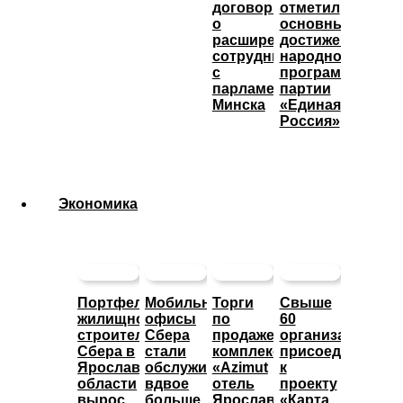
договорился
отметил
о
основные
расширении
достижения
сотрудничества
народной
с
программы
парламентом
партии
Минска
«Единая
Россия»
Экономика
Портфель
Мобильные
Торги
Свыше
жилищного
офисы
по
60
строительства
Сбера
продаже
организаций
Сбера в
стали
комплекса
присоединились
Ярославской
обслуживать
«Azimut
к
области
вдвое
отель
проекту
вырос
больше
Ярославль»
«Карта