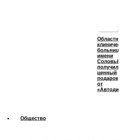
Областная
клиническая
больница
имени
Соловьёва
получила
ценный
подарок
от
«Автодизеля»
Общество