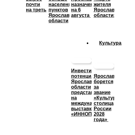
почти
населенных
назначены
жителя
на треть
пунктов
на 6
Ярославской
Ярославской
августа
области»
области
Культура
Инвестиционный
потенциал
Ярославль
Ярославской
борется
области
за
представят
звание
на
«Культурная
международной
столица
выставке
России
«ИННОПРОМ»
2028
года»