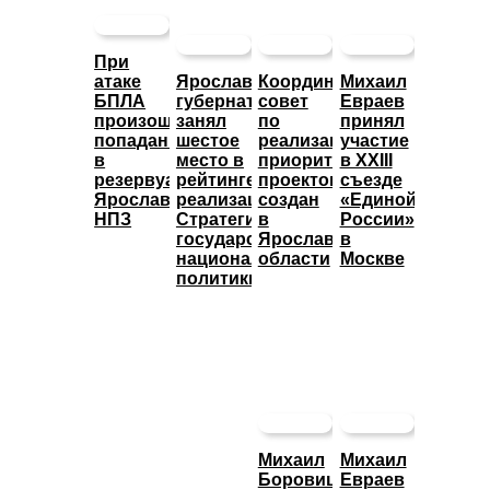
При
атаке
Ярославский
Координационный
Михаил
БПЛА
губернатор
совет
Евраев
произошло
занял
по
принял
попадание
шестое
реализации
участие
в
место в
приоритетных
в XXIII
резервуары
рейтинге
проектов
съезде
Ярославского
реализации
создан
«Единой
НПЗ
Стратегии
в
России»
государственной
Ярославской
в
национальной
области
Москве
политики
Михаил
Михаил
Боровицкий
Евраев