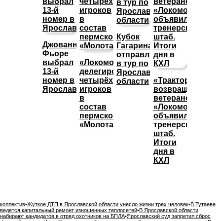
Кубок
Джованни
Гагарина
Фьоре
отправляется
выбрал
«Локомотив»
в тур по
13-й
делегировал
Ярославской
номер в
четырёх
«Трактор»
области
Ярославле
игроков
возвращает
в
ветеранов,
состав
«Локомотив»
пермского
объявил
«Молота»
тренерский
штаб.
Итоги
дня в
КХЛ
коллектив
•
Жуткое ДТП в Ярославской области унесло жизни трех человек
•
В Тутаеве
ведется капитальный ремонт изношенных теплосетей
•
В Ярославской области
набирают кандидатов в отряд охотников на БПЛА
•
Ярославский суд запретил сброс