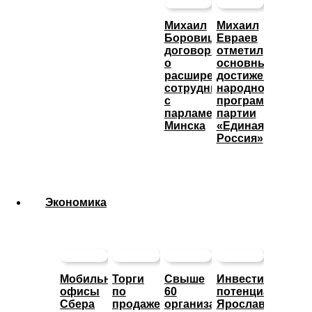
Михаил
Михаил
Боровицкий
Евраев
договорился
отметил
о
основные
расширении
достижения
сотрудничества
народной
с
программы
парламентом
партии
Минска
«Единая
Россия»
Экономика
Мобильные
Торги
Свыше
Инвестиционны
офисы
по
60
потенциал
Сбера
продаже
организаций
Ярославской