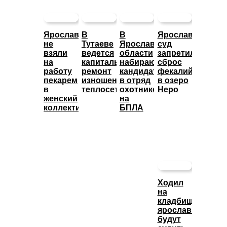
Ярославца
В
В
Ярославский
не
Тутаеве
Ярославской
суд
взяли
ведется
области
запретил
на
капитальный
набирают
сброс
работу
ремонт
кандидатов
фекалий
пекарем
изношенных
в отряд
в озеро
в
теплосетей
охотников
Неро
женский
на
коллектив
БПЛА
Ходил
на
кладбище:
ярославца
будут