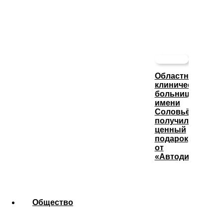
Областная
клиническая
больница
имени
Соловьёва
получила
ценный
подарок
от
«Автодизеля»
Общество