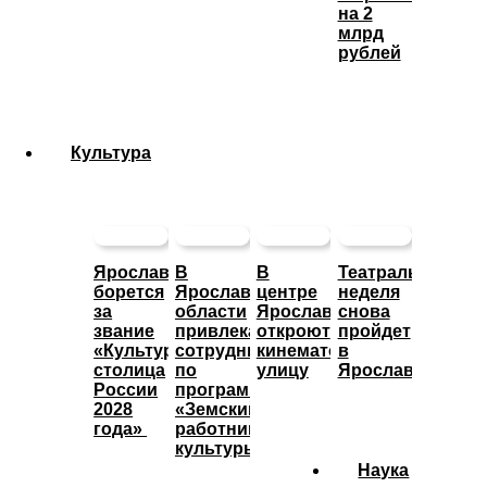
на 2
млрд
рублей
Культура
Ярославль
В
В
Театральная
борется
Ярославской
центре
неделя
за
области
Ярославле
снова
звание
привлекают
откроют
пройдет
«Культурная
сотрудников
кинематографическую
в
столица
по
улицу
Ярославле
России
программе
2028
«Земский
года»
работник
культуры»
Наука