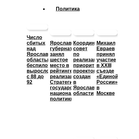
Политика
Число
сбитых
Ярославский
Координационный
Михаил
над
губернатор
совет
Евраев
Ярославской
занял
по
принял
областью
шестое
реализации
участие
беспилотников
место в
приоритетных
в XXIII
выросло
рейтинге
проектов
съезде
с 88 до
реализации
создан
«Единой
92
Стратегии
в
России»
государственной
Ярославской
в
национальной
области
Москве
политики