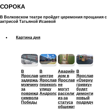
СОРОКА
В Волковском театре пройдет церемония прощания с
актрисой Татьяной Исаевой
Картина дня
В
В
Аварийный
В
Ярославле
центре
дом в
Ярославле
задержали
Ярославля
Ярославле
«Озерную
мужчину
перекопали
не
гривку»
за
улицу
могут
будет
повреждение
Андропова
расселить
демонтировать
символа
из-за
новый
Победы
статуса
подрядчик
общежития