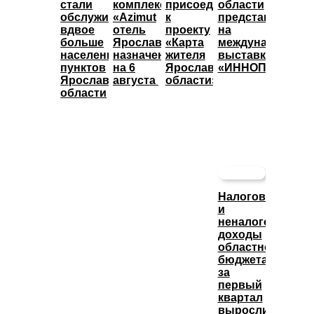
стали
комплекса
присоединились
области
обслуживать
«Azimut
к
представят
вдвое
отель
проекту
на
больше
Ярославль»
«Карта
международной
населенных
назначены
жителя
выставке
пунктов
на 6
Ярославской
«ИННОПРОМ»
Ярославской
августа
области»
области
Налоговые
и
неналоговые
доходы
областного
бюджета
за
первый
квартал
выросли