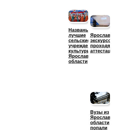
Названы
лучшие
Ярославские
сельские
экскурсоводы
учреждения
проходят
культуры
аттестацию
Ярославской
области
Вузы из
Ярославской
области
попали