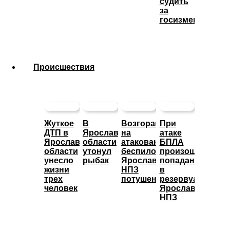
судить
за
госизмену
Происшествия
Жуткое
В
Возгорание
При
ДТП в
Ярославской
на
атаке
Ярославской
области
атакованном
БПЛА
области
утонул
беспилотниками
произошло
унесло
рыбак
Ярославском
попадание
жизни
НПЗ
в
трех
потушено
резервуары
человек
Ярославского
НПЗ