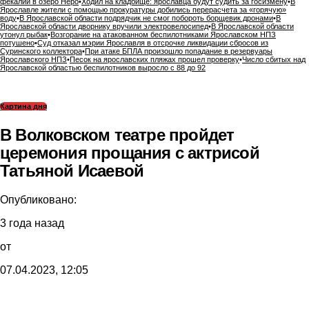
фекалий в озеро Неро
•
Ходил на кладбище: ярославца будут судить за госизмену
•
В
Ярославле жители с помощью прокуратуры добились перерасчета за «горячую»
воду
•
В Ярославской области подрядчик не смог побороть борщевик дронами
•
В
Ярославской области дворнику вручили электровелосипед
•
В Ярославской области
утонул рыбак
•
Возгорание на атакованном беспилотниками Ярославском НПЗ
потушено
•
Суд отказал мэрии Ярославля в отсрочке ликвидации сбросов из
Суринского коллектора
•
При атаке БПЛА произошло попадание в резервуары
Ярославского НПЗ
•
Песок на ярославских пляжах прошел проверку
•
Число сбитых над
Ярославской областью беспилотников выросло с 88 до 92
Картина дня
В Волковском театре пройдет
церемония прощания с актрисой
Татьяной Исаевой
Опубликовано:
3 года назад
от
07.04.2023, 12:05