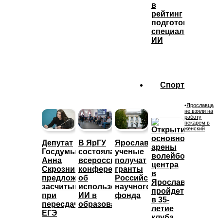
в
рейтинг
подготовки
специалистов
ИИ
Спорт
•
Ярославца
не взяли на
работу
пекарем в
женский
Депутат
В ЯрГУ
Ярославские
Госдумы
состоялась
ученые
Анна
всероссийская
получат
Скрозникова
конференция
гранты
предложила
об
Российского
засчитывать
использовании
научного
при
ИИ в
фонда
пересдаче
образовании
ЕГЭ