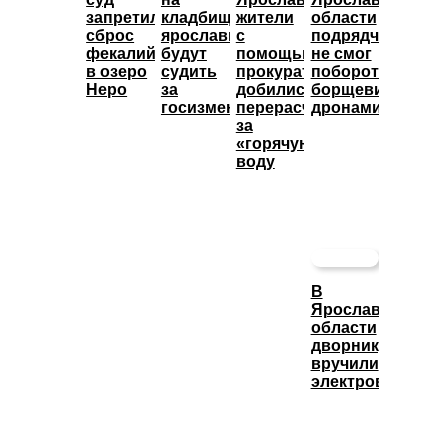
запретил
кладбище:
жители
области
сброс
ярославца
с
подрядчик
фекалий
будут
помощью
не смог
в озеро
судить
прокуратуры
побороть
Неро
за
добились
борщевик
госизмену
перерасчета
дронами
за
«горячую»
воду
В
Ярославской
области
дворнику
вручили
электровелосип