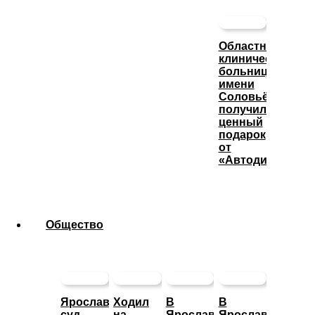
Областная
клиническая
больница
имени
Соловьёва
получила
ценный
подарок
от
«Автодизеля»
Общество
Ярославский
Ходил
В
В
суд
на
Ярославле
Ярославской