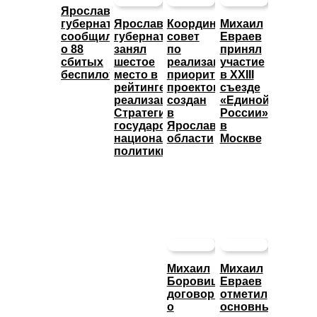
Ярославский
губернатор
Ярославский
Координационный
Михаил
сообщил
губернатор
совет
Евраев
о 88
занял
по
принял
сбитых
шестое
реализации
участие
беспилотниках
место в
приоритетных
в XXIII
рейтинге
проектов
съезде
реализации
создан
«Единой
Стратегии
в
России»
государственной
Ярославской
в
национальной
области
Москве
политики
Михаил
Михаил
Боровицкий
Евраев
договорился
отметил
о
основные