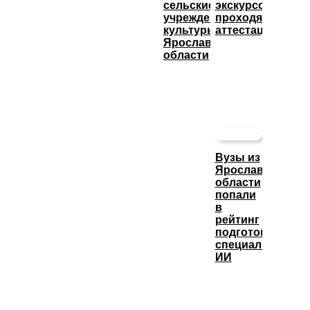
сельские
экскурсоводы
учреждения
проходят
культуры
аттестацию
Ярославской
области
Вузы из
Ярославской
области
попали
в
рейтинг
подготовки
специалистов
ИИ