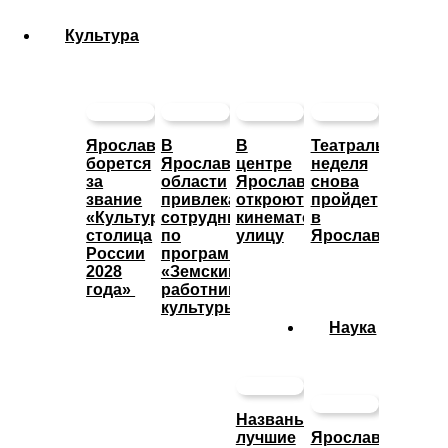
Культура
Ярославль
В
В
Театральная
борется
Ярославской
центре
неделя
за
области
Ярославле
снова
звание
привлекают
откроют
пройдет
«Культурная
сотрудников
кинематографическую
в
столица
по
улицу
Ярославле
России
программе
2028
«Земский
года»
работник
культуры»
Наука
Названы
лучшие
Ярославские