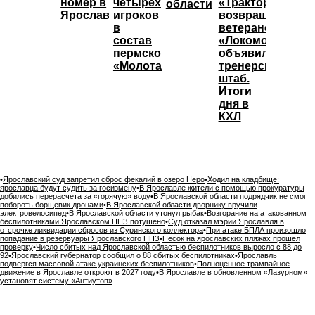
номер в
четырёх
«Трактор»
области
Ярославле
игроков
возвращает
в
ветеранов,
состав
«Локомотив»
пермского
объявил
«Молота»
тренерский
штаб.
Итоги
дня в
КХЛ
•
Ярославский суд запретил сброс фекалий в озеро Неро
•
Ходил на кладбище:
ярославца будут судить за госизмену
•
В Ярославле жители с помощью прокуратуры
добились перерасчета за «горячую» воду
•
В Ярославской области подрядчик не смог
побороть борщевик дронами
•
В Ярославской области дворнику вручили
электровелосипед
•
В Ярославской области утонул рыбак
•
Возгорание на атакованном
беспилотниками Ярославском НПЗ потушено
•
Суд отказал мэрии Ярославля в
отсрочке ликвидации сбросов из Суринского коллектора
•
При атаке БПЛА произошло
попадание в резервуары Ярославского НПЗ
•
Песок на ярославских пляжах прошел
проверку
•
Число сбитых над Ярославской областью беспилотников выросло с 88 до
92
•
Ярославский губернатор сообщил о 88 сбитых беспилотниках
•
Ярославль
подвергся массовой атаке украинских беспилотников
•
Полноценное трамвайное
движение в Ярославле откроют в 2027 году
•
В Ярославле в обновленном «Лазурном»
установят систему «Антиутоп»