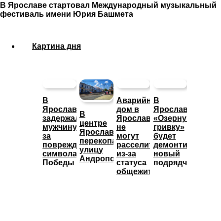
В Ярославе стартовал Международный музыкальный
фестиваль имени Юрия Башмета
Картина дня
В
Аварийный
В
Ярославле
дом в
Ярославле
В
задержали
Ярославле
«Озерную
центре
мужчину
не
гривку»
Ярославля
за
могут
будет
перекопали
повреждение
расселить
демонтировать
улицу
символа
из-за
новый
Андропова
Победы
статуса
подрядчик
общежития