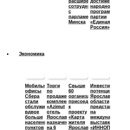
расширении
достижения
сотрудничества
народной
с
программы
парламентом
партии
Минска
«Единая
Россия»
Экономика
Мобильные
Торги
Свыше
Инвестиционны
офисы
по
60
потенциал
Сбера
продаже
организаций
Ярославской
стали
комплекса
присоединились
области
обслуживать
«Azimut
к
представят
вдвое
отель
проекту
на
больше
Ярославль»
«Карта
международной
населенных
назначены
жителя
выставке
пунктов
на 6
Ярославской
«ИННОПРОМ»