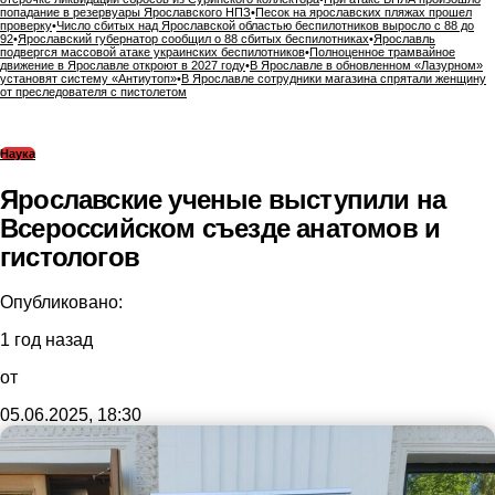
попадание в резервуары Ярославского НПЗ
•
Песок на ярославских пляжах прошел
проверку
•
Число сбитых над Ярославской областью беспилотников выросло с 88 до
92
•
Ярославский губернатор сообщил о 88 сбитых беспилотниках
•
Ярославль
подвергся массовой атаке украинских беспилотников
•
Полноценное трамвайное
движение в Ярославле откроют в 2027 году
•
В Ярославле в обновленном «Лазурном»
установят систему «Антиутоп»
•
В Ярославле сотрудники магазина спрятали женщину
от преследователя с пистолетом
Наука
Ярославские ученые выступили на
Всероссийском съезде анатомов и
гистологов
Опубликовано:
1 год назад
от
05.06.2025, 18:30