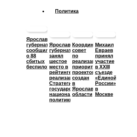
Политика
Ярославский
губернатор
Ярославский
Координационный
Михаил
сообщил
губернатор
совет
Евраев
о 88
занял
по
принял
сбитых
шестое
реализации
участие
беспилотниках
место в
приоритетных
в XXIII
рейтинге
проектов
съезде
реализации
создан
«Единой
Стратегии
в
России»
государственной
Ярославской
в
национальной
области
Москве
политики