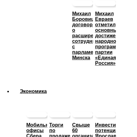
Михаил
Михаил
Боровицкий
Евраев
договорился
отметил
о
основные
расширении
достижения
сотрудничества
народной
с
программы
парламентом
партии
Минска
«Единая
Россия»
Экономика
Мобильные
Торги
Свыше
Инвестиционны
офисы
по
60
потенциал
Сбера
продаже
организаций
Ярославской