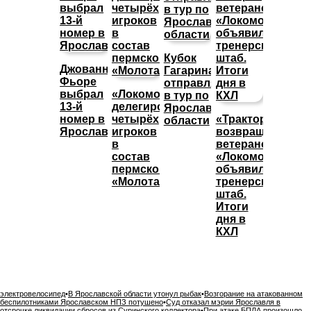
Кубок
Джованни
Гагарина
Фьоре
отправляется
выбрал
«Локомотив»
в тур по
13-й
делегировал
Ярославской
номер в
четырёх
«Трактор»
области
Ярославле
игроков
возвращает
в
ветеранов,
состав
«Локомотив»
пермского
объявил
«Молота»
тренерский
штаб.
Итоги
дня в
КХЛ
электровелосипед
•
В Ярославской области утонул рыбак
•
Возгорание на атакованном
беспилотниками Ярославском НПЗ потушено
•
Суд отказал мэрии Ярославля в
отсрочке ликвидации сбросов из Суринского коллектора
•
При атаке БПЛА произошло