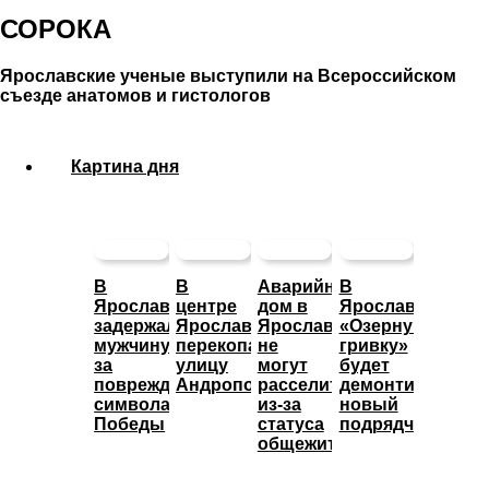
СОРОКА
Ярославские ученые выступили на Всероссийском
съезде анатомов и гистологов
Картина дня
В
В
Аварийный
В
Ярославле
центре
дом в
Ярославле
задержали
Ярославля
Ярославле
«Озерную
мужчину
перекопали
не
гривку»
за
улицу
могут
будет
повреждение
Андропова
расселить
демонтировать
символа
из-за
новый
Победы
статуса
подрядчик
общежития