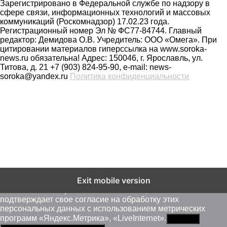
Зарегистрировано в Федеральной службе по надзору в
сфере связи, информационных технологий и массовых
коммуникаций (Роскомнадзор) 17.02.23 года.
Регистрационный номер Эл № ФС77-84744. Главный
редактор: Демидова О.В. Учредитель: ООО «Омега». При
цитировании материалов гиперссылка на www.soroka-
news.ru обязательна! Адрес: 150046, г. Ярославль, ул.
Титова, д. 21 +7 (903) 824-95-90, e-mail: news-
soroka@yandex.ru
Политика конфиденциальности
На сайте soroka-news.ru осуществляется сбор метаданных
Exit mobile version
пользователей (cookie, данные об IP - адресе и
местоположении). Оставаясь на сайте, пользователь
подтверждает свое согласие на обработку этих
персональных данных c использованием метрических
программ «Яндекс.Метрика», «LiveInternet».
Принять