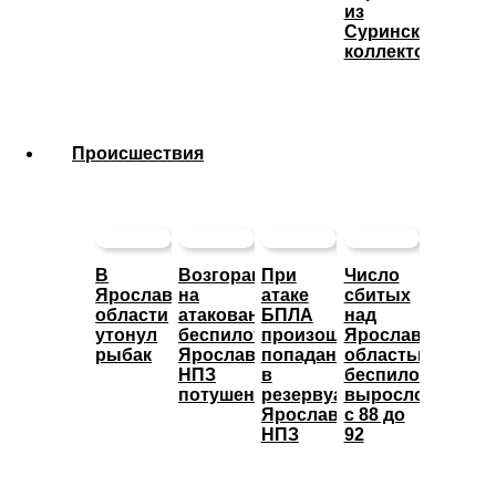
из
Суринского
коллектора
Происшествия
В
Возгорание
При
Число
Ярославской
на
атаке
сбитых
области
атакованном
БПЛА
над
утонул
беспилотниками
произошло
Ярославской
рыбак
Ярославском
попадание
областью
НПЗ
в
беспилотников
потушено
резервуары
выросло
Ярославского
с 88 до
НПЗ
92