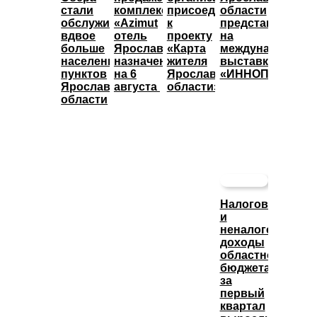
стали
комплекса
присоединились
области
обслуживать
«Azimut
к
представят
вдвое
отель
проекту
на
больше
Ярославль»
«Карта
международной
населенных
назначены
жителя
выставке
пунктов
на 6
Ярославской
«ИННОПРОМ»
Ярославской
августа
области»
области
Налоговые
и
неналоговые
доходы
областного
бюджета
за
первый
квартал