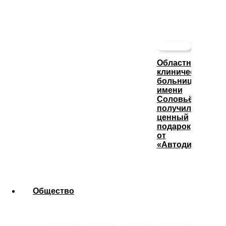
Областная
клиническая
больница
имени
Соловьёва
получила
ценный
подарок
от
«Автодизеля»
Общество