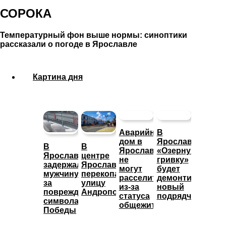
СОРОКА
Температурный фон выше нормы: синоптики
рассказали о погоде в Ярославле
Картина дня
Аварийный
В
дом в
Ярославле
В
В
Ярославле
«Озерную
Ярославле
центре
не
гривку»
задержали
Ярославля
могут
будет
мужчину
перекопали
расселить
демонтировать
за
улицу
из-за
новый
повреждение
Андропова
статуса
подрядчик
символа
общежития
Победы