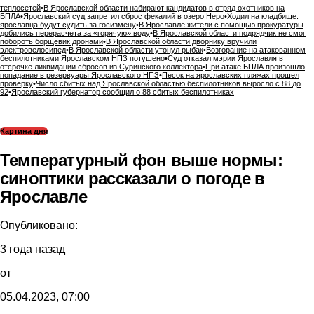
теплосетей
•
В Ярославской области набирают кандидатов в отряд охотников на
БПЛА
•
Ярославский суд запретил сброс фекалий в озеро Неро
•
Ходил на кладбище:
ярославца будут судить за госизмену
•
В Ярославле жители с помощью прокуратуры
добились перерасчета за «горячую» воду
•
В Ярославской области подрядчик не смог
побороть борщевик дронами
•
В Ярославской области дворнику вручили
электровелосипед
•
В Ярославской области утонул рыбак
•
Возгорание на атакованном
беспилотниками Ярославском НПЗ потушено
•
Суд отказал мэрии Ярославля в
отсрочке ликвидации сбросов из Суринского коллектора
•
При атаке БПЛА произошло
попадание в резервуары Ярославского НПЗ
•
Песок на ярославских пляжах прошел
проверку
•
Число сбитых над Ярославской областью беспилотников выросло с 88 до
92
•
Ярославский губернатор сообщил о 88 сбитых беспилотниках
Картина дня
Температурный фон выше нормы:
синоптики рассказали о погоде в
Ярославле
Опубликовано:
3 года назад
от
05.04.2023, 07:00