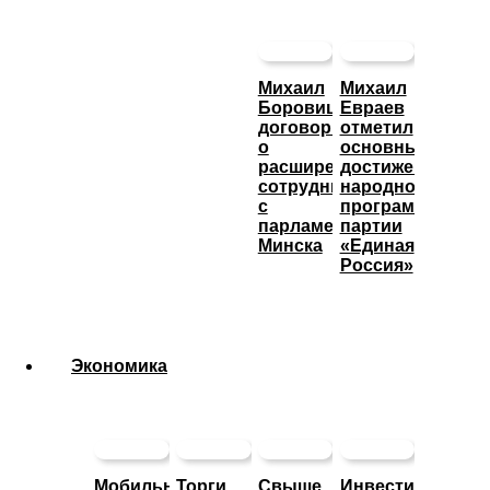
Михаил
Михаил
Боровицкий
Евраев
договорился
отметил
о
основные
расширении
достижения
сотрудничества
народной
с
программы
парламентом
партии
Минска
«Единая
Россия»
Экономика
Мобильные
Торги
Свыше
Инвестиционны