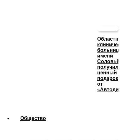
Областная
клиническая
больница
имени
Соловьёва
получила
ценный
подарок
от
«Автодизеля»
Общество