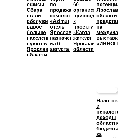
офисы
по
60
потенциал
Сбера
продаже
организаций
Ярославской
стали
комплекса
присоединились
области
обслуживать
«Azimut
к
представят
вдвое
отель
проекту
на
больше
Ярославль»
«Карта
международной
населенных
назначены
жителя
выставке
пунктов
на 6
Ярославской
«ИННОПРОМ»
Ярославской
августа
области»
области
Налоговые
и
неналоговые
доходы
областного
бюджета
за