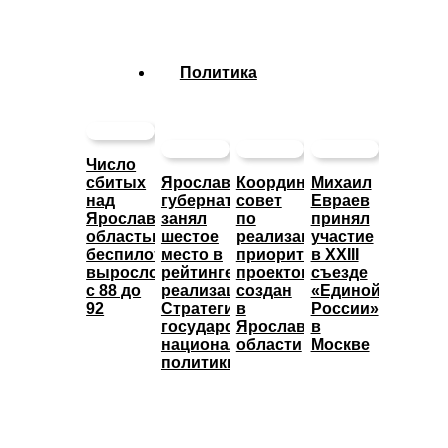
Политика
Число
сбитых
Ярославский
Координационный
Михаил
над
губернатор
совет
Евраев
Ярославской
занял
по
принял
областью
шестое
реализации
участие
беспилотников
место в
приоритетных
в XXIII
выросло
рейтинге
проектов
съезде
с 88 до
реализации
создан
«Единой
92
Стратегии
в
России»
государственной
Ярославской
в
национальной
области
Москве
политики