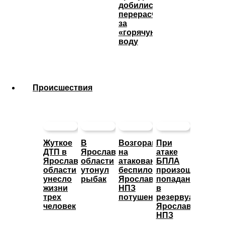
добились
перерасчета
за
«горячую»
воду
Происшествия
Жуткое
В
Возгорание
При
ДТП в
Ярославской
на
атаке
Ярославской
области
атакованном
БПЛА
области
утонул
беспилотниками
произошло
унесло
рыбак
Ярославском
попадание
жизни
НПЗ
в
трех
потушено
резервуары
человек
Ярославского
НПЗ