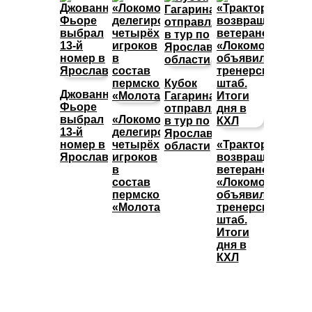
Кубок
Джованни
Гагарина
Фьоре
отправляется
выбрал
«Локомотив»
в тур по
13-й
делегировал
Ярославской
номер в
четырёх
«Трактор»
области
Ярославле
игроков
возвращает
в
ветеранов,
состав
«Локомотив»
пермского
объявил
«Молота»
тренерский
штаб.
Итоги
дня в
КХЛ