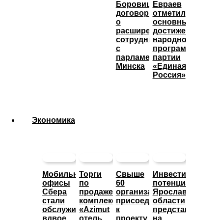
Боровицкий
Евраев
договорился
отметил
о
основные
расширении
достижения
сотрудничества
народной
с
программы
парламентом
партии
Минска
«Единая
Россия»
Экономика
Мобильные
Торги
Свыше
Инвестиционны
офисы
по
60
потенциал
Сбера
продаже
организаций
Ярославской
стали
комплекса
присоединились
области
обслуживать
«Azimut
к
представят
вдвое
отель
проекту
на