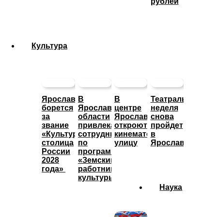
рублей
Культура
Ярославль
В
В
Театральная
борется
Ярославской
центре
неделя
за
области
Ярославле
снова
звание
привлекают
откроют
пройдет
«Культурная
сотрудников
кинематографическую
в
столица
по
улицу
Ярославле
России
программе
2028
«Земский
года»
работник
культуры»
Наука