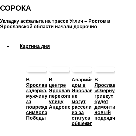
СОРОКА
Укладку асфальта на трассе Углич – Ростов в
Ярославской области начали досрочно
Картина дня
В
В
Аварийный
В
Ярославле
центре
дом в
Ярославле
задержали
Ярославля
Ярославле
«Озерную
мужчину
перекопали
не
гривку»
за
улицу
могут
будет
повреждение
Андропова
расселить
демонтировать
символа
из-за
новый
Победы
статуса
подрядчик
общежития