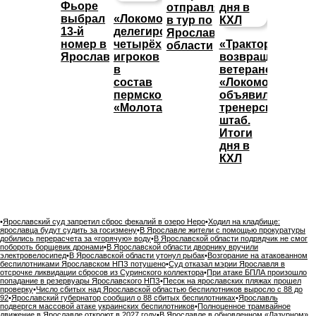
Фьоре
отправляется
выбрал
«Локомотив»
в тур по
13-й
делегировал
Ярославской
номер в
четырёх
«Трактор»
области
Ярославле
игроков
возвращает
в
ветеранов,
состав
«Локомотив»
пермского
объявил
«Молота»
тренерский
штаб.
Итоги
дня в
КХЛ
•
Ярославский суд запретил сброс фекалий в озеро Неро
•
Ходил на кладбище:
ярославца будут судить за госизмену
•
В Ярославле жители с помощью прокуратуры
добились перерасчета за «горячую» воду
•
В Ярославской области подрядчик не смог
побороть борщевик дронами
•
В Ярославской области дворнику вручили
электровелосипед
•
В Ярославской области утонул рыбак
•
Возгорание на атакованном
беспилотниками Ярославском НПЗ потушено
•
Суд отказал мэрии Ярославля в
отсрочке ликвидации сбросов из Суринского коллектора
•
При атаке БПЛА произошло
попадание в резервуары Ярославского НПЗ
•
Песок на ярославских пляжах прошел
проверку
•
Число сбитых над Ярославской областью беспилотников выросло с 88 до
92
•
Ярославский губернатор сообщил о 88 сбитых беспилотниках
•
Ярославль
подвергся массовой атаке украинских беспилотников
•
Полноценное трамвайное
движение в Ярославле откроют в 2027 году
•
В Ярославле в обновленном «Лазурном»