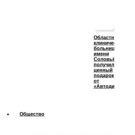
Областная
клиническая
больница
имени
Соловьёва
получила
ценный
подарок
от
«Автодизеля»
Общество