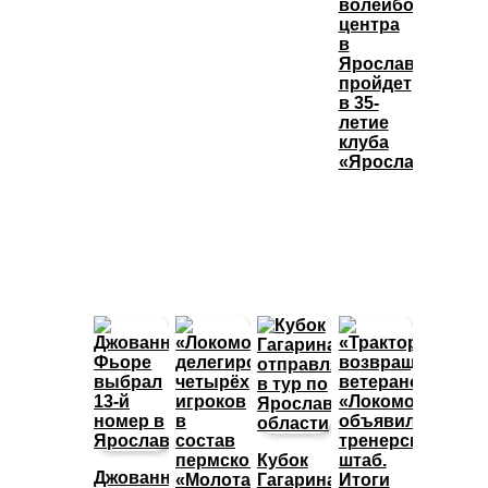
волейбольного
центра
в
Ярославле
пройдет
в 35-
летие
клуба
«Ярославич»
Кубок
Джованни
Гагарина