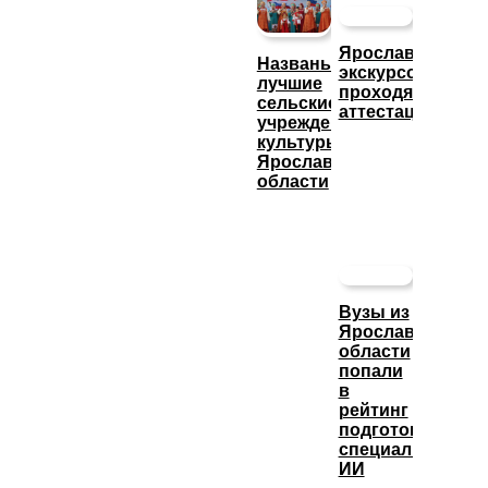
Ярославские
Названы
экскурсоводы
лучшие
проходят
сельские
аттестацию
учреждения
культуры
Ярославской
области
Вузы из
Ярославской
области
попали
в
рейтинг
подготовки
специалистов
ИИ