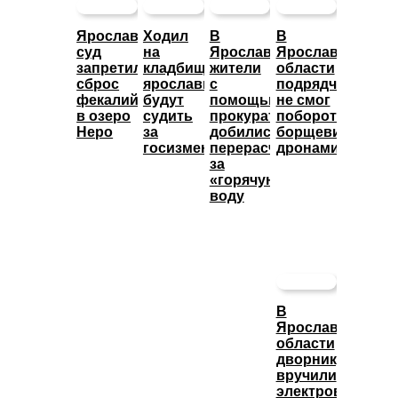
Ярославский
Ходил
В
В
суд
на
Ярославле
Ярославской
запретил
кладбище:
жители
области
сброс
ярославца
с
подрядчик
фекалий
будут
помощью
не смог
в озеро
судить
прокуратуры
побороть
Неро
за
добились
борщевик
госизмену
перерасчета
дронами
за
«горячую»
воду
В
Ярославской
области
дворнику
вручили
электровелосип