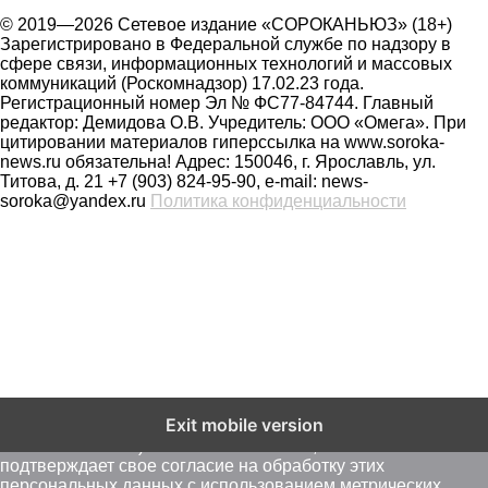
© 2019—2026 Сетевое издание «СОРОКАНЬЮЗ» (18+)
Зарегистрировано в Федеральной службе по надзору в
сфере связи, информационных технологий и массовых
коммуникаций (Роскомнадзор) 17.02.23 года.
Регистрационный номер Эл № ФС77-84744. Главный
редактор: Демидова О.В. Учредитель: ООО «Омега». При
цитировании материалов гиперссылка на www.soroka-
news.ru обязательна! Адрес: 150046, г. Ярославль, ул.
Титова, д. 21 +7 (903) 824-95-90, e-mail: news-
soroka@yandex.ru
Политика конфиденциальности
На сайте soroka-news.ru осуществляется сбор метаданных
Exit mobile version
пользователей (cookie, данные об IP - адресе и
местоположении). Оставаясь на сайте, пользователь
подтверждает свое согласие на обработку этих
персональных данных c использованием метрических