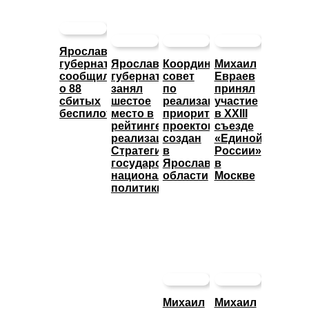
Ярославский
губернатор
Ярославский
Координационный
Михаил
сообщил
губернатор
совет
Евраев
о 88
занял
по
принял
сбитых
шестое
реализации
участие
беспилотниках
место в
приоритетных
в XXIII
рейтинге
проектов
съезде
реализации
создан
«Единой
Стратегии
в
России»
государственной
Ярославской
в
национальной
области
Москве
политики
Михаил
Михаил