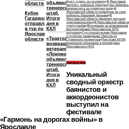
будут судить за госизмену
•
В Ярославле
жители с помощью прокуратуры добились
перерасчета за «горячую» воду
•
В
Ярославской области подрядчик не смог
Кубок
побороть борщевик дронами
•
В
Гагарина
Ярославской области дворнику вручили
электровелосипед
•
В Ярославской области
отправляется
утонул рыбак
•
Возгорание на атакованном
в тур по
беспилотниками Ярославском НПЗ
потушено
•
Суд отказал мэрии Ярославля
Ярославской
в отсрочке ликвидации сбросов из
«Трактор»
области
Суринского коллектора
•
При атаке БПЛА
возвращает
произошло попадание в резервуары
Ярославского НПЗ
ветеранов,
«Локомотив»
объявил
Картина дня
тренерский
штаб.
Уникальный
Итоги
дня в
сводный оркестр
КХЛ
баянистов и
аккордеонистов
выступил на
фестивале
«Гармонь на дорогах войны» в
Ярославле