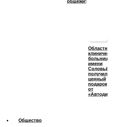
общежития
Областная
клиническая
больница
имени
Соловьёва
получила
ценный
подарок
от
«Автодизеля»
Общество