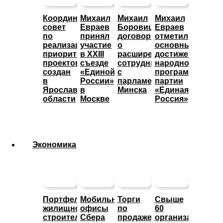
Координационный
Михаил
Михаил
Михаил
совет
Евраев
Боровицкий
Евраев
по
принял
договорился
отметил
реализации
участие
о
основные
приоритетных
в XXIII
расширении
достижения
проектов
съезде
сотрудничества
народной
создан
«Единой
с
программы
в
России»
парламентом
партии
Ярославской
в
Минска
«Единая
области
Москве
Россия»
Экономика
Портфель
Мобильные
Торги
Свыше
жилищного
офисы
по
60
строительства
Сбера
продаже
организаций