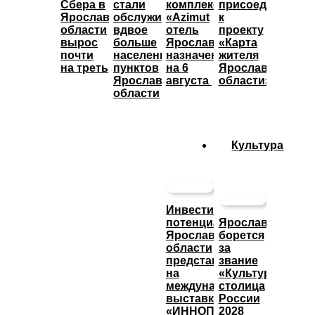
Сбера в
стали
комплекса
присоединились
Ярославской
обслуживать
«Azimut
к
области
вдвое
отель
проекту
вырос
больше
Ярославль»
«Карта
почти
населенных
назначены
жителя
на треть
пунктов
на 6
Ярославской
Ярославской
августа
области»
области
Культура
Инвестиционный
потенциал
Ярославль
Ярославской
борется
области
за
представят
звание
на
«Культурная
международной
столица
выставке
России
«ИННОПРОМ»
2028