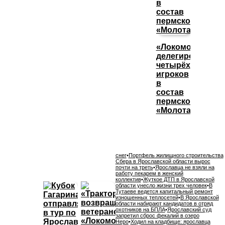
«Локомотив»
делегировал
четырёх
игроков
в
состав
пермского
«Молота»
снег
•
Портфель жилищного строительства
Сбера в Ярославской области вырос
почти на треть
•
Ярославца не взяли на
работу пекарем в женский
коллектив
•
Жуткое ДТП в Ярославской
области унесло жизни трех человек
•
В
Тутаеве ведется капитальный ремонт
изношенных теплосетей
•
В Ярославской
области набирают кандидатов в отряд
охотников на БПЛА
•
Ярославский суд
запретил сброс фекалий в озеро
Неро
•
Ходил на кладбище: ярославца