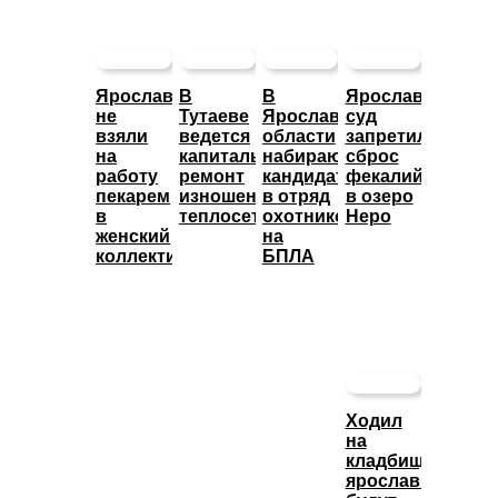
Ярославца
В
В
Ярославский
не
Тутаеве
Ярославской
суд
взяли
ведется
области
запретил
на
капитальный
набирают
сброс
работу
ремонт
кандидатов
фекалий
пекарем
изношенных
в отряд
в озеро
в
теплосетей
охотников
Неро
женский
на
коллектив
БПЛА
Ходил
на
кладбище:
ярославца