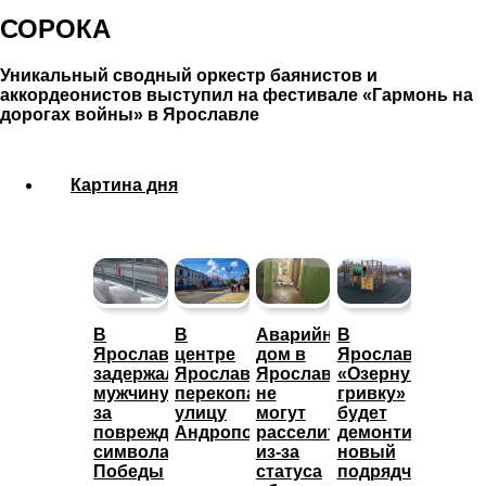
СОРОКА
Уникальный сводный оркестр баянистов и
аккордеонистов выступил на фестивале «Гармонь на
дорогах войны» в Ярославле
Картина дня
В
В
Аварийный
В
Ярославле
центре
дом в
Ярославле
задержали
Ярославля
Ярославле
«Озерную
мужчину
перекопали
не
гривку»
за
улицу
могут
будет
повреждение
Андропова
расселить
демонтировать
символа
из-за
новый
Победы
статуса
подрядчик