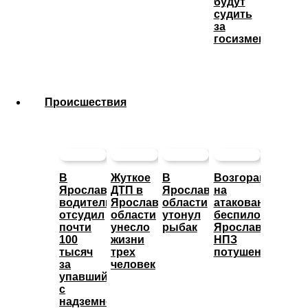
будут
судить
за
госизмену
Происшествия
В
Жуткое
В
Возгорание
Ярославле
ДТП в
Ярославской
на
водитель
Ярославской
области
атакованном
отсудил
области
утонул
беспилотниками
почти
унесло
рыбак
Ярославском
100
жизни
НПЗ
тысяч
трех
потушено
за
человек
упавший
с
надземного