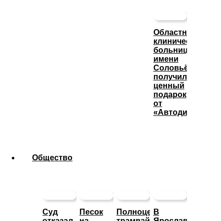
Областная
клиническая
больница
имени
Соловьёва
получила
ценный
подарок
от
«Автодизеля»
Общество
Суд
Песок
Полноценное
В
отказал
на
трамвайное
Ярославле