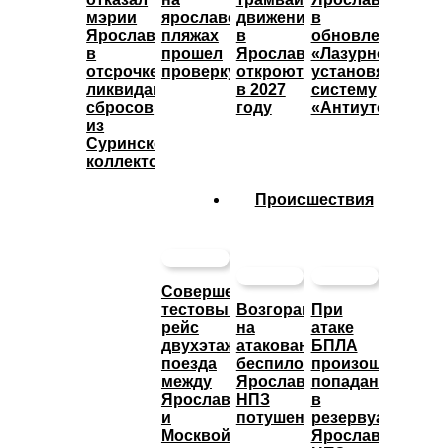
мэрии
ярославских
движение
в
Ярославля
пляжах
в
обновленном
в
прошел
Ярославле
«Лазурном»
отсрочке
проверку
откроют
установят
ликвидации
в 2027
систему
сбросов
году
«Антиутоп»
из
Суринского
коллектора
Происшествия
Совершен
тестовый
Возгорание
При
рейс
на
атаке
двухэтажного
атакованном
БПЛА
поезда
беспилотниками
произошло
между
Ярославском
попадание
Ярославлем
НПЗ
в
и
потушено
резервуары
Москвой
Ярославского