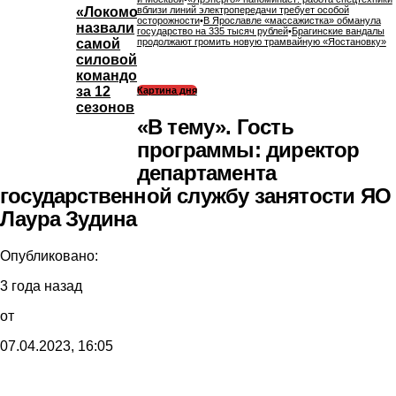
«Локомотив»
вблизи линий электропередачи требует особой
осторожности
•
В Ярославле «массажистка» обманула
назвали
государство на 335 тысяч рублей
•
Брагинские вандалы
самой
продолжают громить новую трамвайную «Яостановку»
силовой
командой
за 12
Картина дня
сезонов
«В тему». Гость
программы: директор
департамента
государственной службу занятости ЯО
Лаура Зудина
Опубликовано:
3 года назад
от
07.04.2023, 16:05