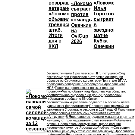
возвращает
«Локомотива»
«Локомотива»
ветеранов,
Илья
сыграет
«Локомотив»
Горохов
против
объявил
сыграет
команды
тренерский
в
Овечкина
штаб.
звездном
на
Итоги
матче
OviCup
дня в
Кубка
2026
КХЛ
Овечкина
беспилотниками Ярославском НПЗ потушено
•
Суд
отказал мэрии Ярославля в отсрочке ликвидации
сбросов из Суринского коллектора
•
При атаке БПЛА
произошло попадание в резервуары Ярославского
НПЗ
•
Песок на ярославских пляжах прошел
проверку
•
Число сбитых над Ярославской областью
беспилотников выросло с 88 до 92
•
Ярославский
губернатор сообщил о 88 сбитых
беспилотниках
•
Ярославль подвергся массовой атаке
украинских беспилотников
•
Полноценное трамвайное
движение в Ярославле откроют в 2027 году
•
В Ярославле
в обновленном «Лазурном» установят систему
«Антиутоп»
•
В Ярославле сотрудники магазина спрятали
женщину от преследователя с пистолетом
•
Мобильные
офисы Сбера стали обслуживать вдвое больше
населенных пунктов Ярославской области
•
Совершен
тестовый рейс двухэтажного поезда между Ярославлем
и Москвой
•
«Ярэнерго» напоминает: работа спецтехники