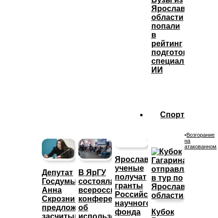
Ярославской
области
попали
в
рейтинг
подготовки
специалистов
ИИ
Спорт
•
Возгорание
на
атакованном
Ярославские
ученые
Депутат
В ЯрГУ
получат
Госдумы
состоялась
гранты
Анна
всероссийская
Российского
Скрозникова
конференция
научного
предложила
об
фонда
Кубок
засчитывать
использовании