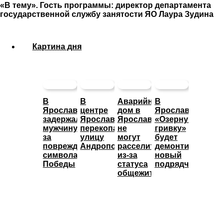
«В тему». Гость программы: директор департамента
государственной службу занятости ЯО Лаура Зудина
Картина дня
В
В
Аварийный
В
Ярославле
центре
дом в
Ярославле
задержали
Ярославля
Ярославле
«Озерную
мужчину
перекопали
не
гривку»
за
улицу
могут
будет
повреждение
Андропова
расселить
демонтировать
символа
из-за
новый
Победы
статуса
подрядчик
общежития