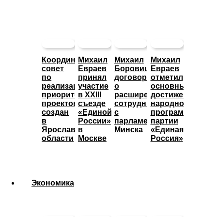
Координационный
Михаил
Михаил
Михаил
совет
Евраев
Боровицкий
Евраев
по
принял
договорился
отметил
реализации
участие
о
основные
приоритетных
в XXIII
расширении
достижения
проектов
съезде
сотрудничества
народной
создан
«Единой
с
программы
в
России»
парламентом
партии
Ярославской
в
Минска
«Единая
области
Москве
Россия»
Экономика