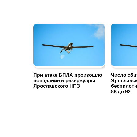
При атаке БПЛА произошло
Число сби
попадание в резервуары
Ярославс
Ярославского НПЗ
беспилотн
88 до 92