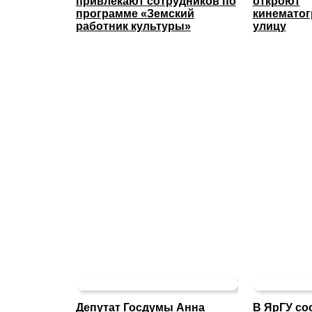
привлекают сотрудников по
откроют
программе «Земский
кинемато
работник культуры»
улицу
Депутат Госдумы Анна
В ЯрГУ со