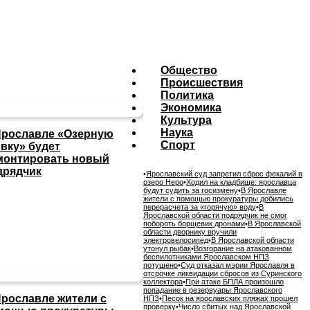
Общество
Происшествия
Политика
Экономика
Культура
Наука
Ярославле «Озерную
Спорт
ивку» будет
монтировать новый
дрядчик
•
Ярославский суд запретил сброс фекалий в
озеро Неро
•
Ходил на кладбище: ярославца
будут судить за госизмену
•
В Ярославле
жители с помощью прокуратуры добились
перерасчета за «горячую» воду
•
В
Ярославской области подрядчик не смог
побороть борщевик дронами
•
В Ярославской
области дворнику вручили
электровелосипед
•
В Ярославской области
утонул рыбак
•
Возгорание на атакованном
беспилотниками Ярославском НПЗ
потушено
•
Суд отказал мэрии Ярославля в
отсрочке ликвидации сбросов из Суринского
коллектора
•
При атаке БПЛА произошло
попадание в резервуары Ярославского
Ярославле жители с
НПЗ
•
Песок на ярославских пляжах прошел
проверку
•
Число сбитых над Ярославской