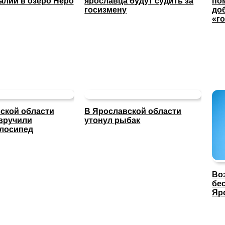
алий в озеро Неро
ярославца будут судить за
по
госизмену
до
«г
ской области
В Ярославской области
вручили
утонул рыбак
лосипед
Во
бе
Яр