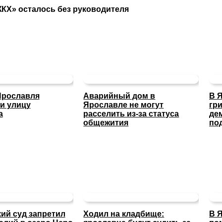
КХ» осталось без руководителя
Ярославля
Аварийный дом в
В 
и улицу
Ярославле не могут
гр
а
расселить из-за статуса
де
общежития
по
ий суд запретил
Ходил на кладбище:
В 