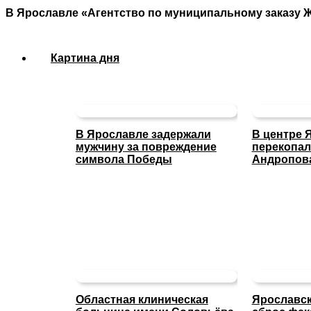
В Ярославле «Агентство по муниципальному заказу Ж
Картина дня
В Ярославле задержали
В центре 
мужчину за повреждение
перекопал
символа Победы
Андропов
Областная клиническая
Ярославск