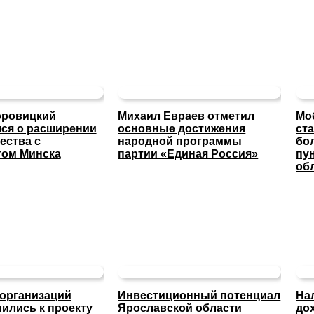
оровицкий
Михаил Евраев отметил
Мо
ся о расширении
основные достижения
ст
ества с
народной программы
бо
том Минска
партии «Единая Россия»
пу
об
организаций
Инвестиционный потенциал
На
ились к проекту
Ярославской области
до