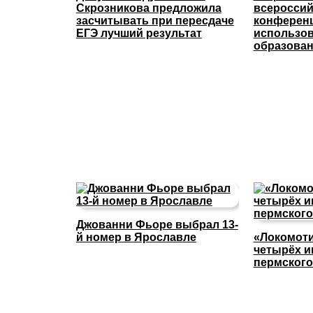
Скрозникова предложила
всероссий
засчитывать при пересдаче
конферен
ЕГЭ лучший результат
использов
образова
Джованни Фьоре выбрал 13-
й номер в Ярославле
«Локомоти
четырёх и
пермского