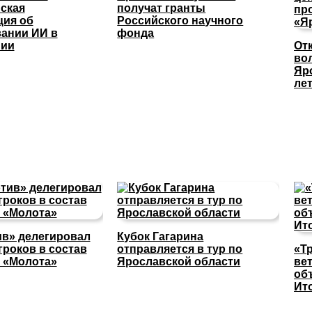
ская
получат гранты
ция об
Российского научного
ании ИИ в
фонда
нии
От
во
Яр
ле
в» делегировал
Кубок Гагарина
гроков в состав
отправляется в тур по
«Т
 «Молота»
Ярославской области
ве
об
Ит