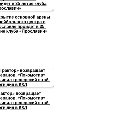
крытие основной арены
лейбольного центра в
ославле пройдет в 35-
тие клуба «Ярославич»
рактор» возвращает
теранов, «Локомотив»
ъявил тренерский штаб.
оги дня в КХЛ