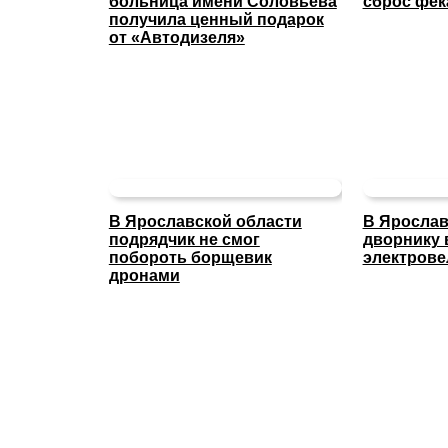
больница имени Соловьёва
сброс фек
получила ценный подарок
от «Автодизеля»
В Ярославской области
В Ярослав
подрядчик не смог
дворнику 
побороть борщевик
электрове
дронами