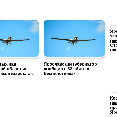
Яр
за
ре
Ст
на
тых над
Ярославский губернатор
кой областью
сообщил о 88 сбитых
иков выросло с
беспилотниках
Ко
ре
пр
Яр