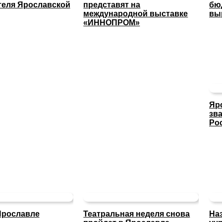
теля Ярославской
представят на
бю
международной выставке
вы
«ИННОПРОМ»
Яр
зв
Ро
Ярославле
Театральная неделя снова
На