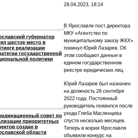
28.04.2023, 18:14
В Ярославле пост директора
МКУ «Агентство по
ославский губернатор
муниципальному заказу ЖКХ»
нял шестое место в
покинул Юрий Лазарев. Об
йтинге реализации
ратегии государственной
этом сообщают данные в
циональной политики
едином государственном
реестре юридических лиц.
Юрий Лазарев был назначен
на должность 26 сентября
2022 года. Постоянный
руководитель появился после
ухода Глеба Масленцева
ординационный совет по
спустя несколько месяцев.
ализации приоритетных
оектов создан в
Теперь в мэрии Ярославля
ославской области
объявили конкурс на