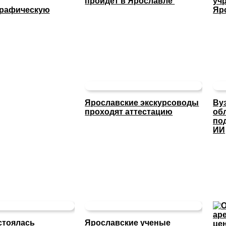
пройдет в Ярославле
уч
графическую
Яр
Ярославские экскурсоводы
Ву
проходят аттестацию
об
по
ИИ
стоялась
Ярославские ученые