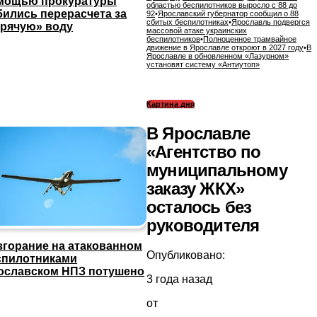
мощью прокуратуры
областью беспилотников выросло с 88 до
бились перерасчета за
92
•
Ярославский губернатор сообщил о 88
сбитых беспилотниках
•
Ярославль подвергся
орячую» воду
массовой атаке украинских
беспилотников
•
Полноценное трамвайное
движение в Ярославле откроют в 2027 году
•
В
Ярославле в обновленном «Лазурном»
установят систему «Антиутоп»
Картина дня
В Ярославле
«Агентство по
муниципальному
заказу ЖКХ»
осталось без
руководителя
згорание на атакованном
Опубликовано:
спилотниками
ославском НПЗ потушено
3 года назад
от