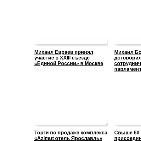
Михаил Евраев принял
Михаил Б
участие в XXIII съезде
договорил
«Единой России» в Москве
сотруднич
парламен
Торги по продаже комплекса
Свыше 60 
«Azimut отель Ярославль»
присоедин