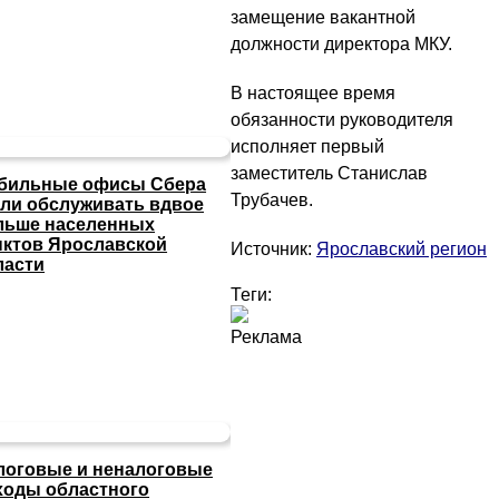
замещение вакантной
должности директора МКУ.
В настоящее время
обязанности руководителя
исполняет первый
заместитель Станислав
бильные офисы Сбера
Трубачев.
али обслуживать вдвое
льше населенных
нктов Ярославской
Источник:
Ярославский регион
ласти
Теги:
Реклама
логовые и неналоговые
ходы областного