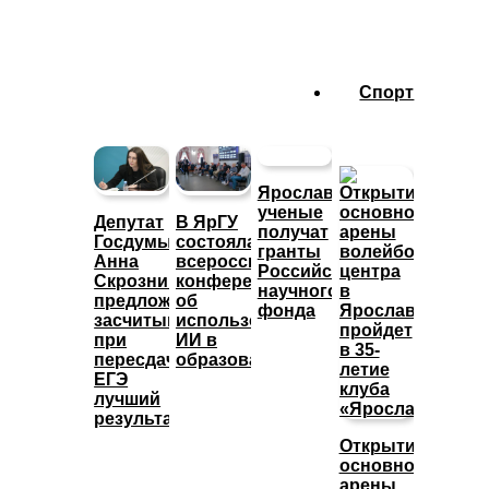
Спорт
Ярославские
ученые
Депутат
В ЯрГУ
получат
Госдумы
состоялась
гранты
Анна
всероссийская
Российского
Скрозникова
конференция
научного
предложила
об
фонда
засчитывать
использовании
при
ИИ в
пересдаче
образовании
ЕГЭ
лучший
результат
Открытие
основной
арены