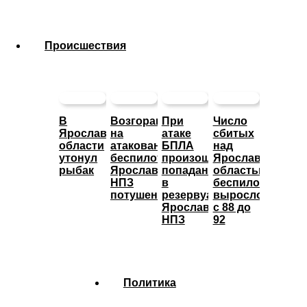
Происшествия
В
Возгорание
При
Число
Ярославской
на
атаке
сбитых
области
атакованном
БПЛА
над
утонул
беспилотниками
произошло
Ярославской
рыбак
Ярославском
попадание
областью
НПЗ
в
беспилотников
потушено
резервуары
выросло
Ярославского
с 88 до
НПЗ
92
Политика