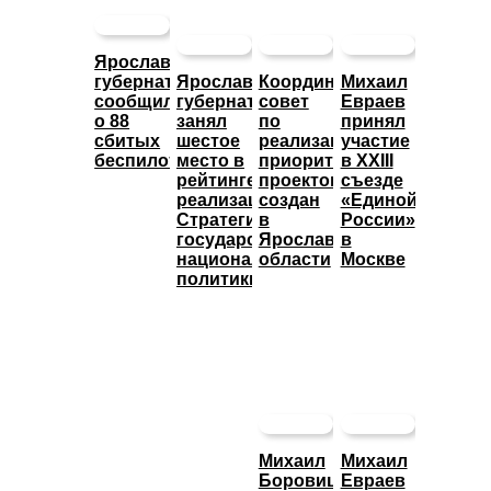
Ярославский
губернатор
Ярославский
Координационный
Михаил
сообщил
губернатор
совет
Евраев
о 88
занял
по
принял
сбитых
шестое
реализации
участие
беспилотниках
место в
приоритетных
в XXIII
рейтинге
проектов
съезде
реализации
создан
«Единой
Стратегии
в
России»
государственной
Ярославской
в
национальной
области
Москве
политики
Михаил
Михаил
Боровицкий
Евраев