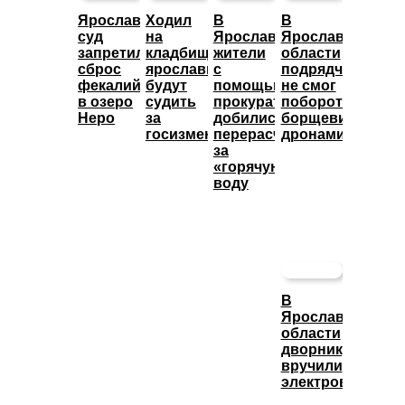
Ярославский
Ходил
В
В
суд
на
Ярославле
Ярославской
запретил
кладбище:
жители
области
сброс
ярославца
с
подрядчик
фекалий
будут
помощью
не смог
в озеро
судить
прокуратуры
побороть
Неро
за
добились
борщевик
госизмену
перерасчета
дронами
за
«горячую»
воду
В
Ярославской
области
дворнику
вручили
электровелосип