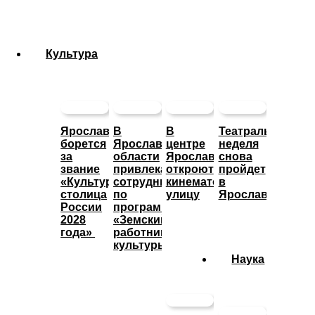
Культура
Ярославль
В
В
Театральная
борется
Ярославской
центре
неделя
за
области
Ярославле
снова
звание
привлекают
откроют
пройдет
«Культурная
сотрудников
кинематографическую
в
столица
по
улицу
Ярославле
России
программе
2028
«Земский
года»
работник
культуры»
Наука