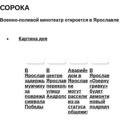
СОРОКА
Военно-полевой кинотеатр откроется в Ярославле
Картина дня
В
В
Аварийный
В
Ярославле
центре
дом в
Ярославле
задержали
Ярославля
Ярославле
«Озерную
мужчину
перекопали
не
гривку»
за
улицу
могут
будет
повреждение
Андропова
расселить
демонтировать
символа
из-за
новый
Победы
статуса
подрядчик
общежития