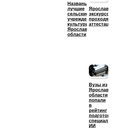
Названы
лучшие
Ярославские
сельские
экскурсоводы
учреждения
проходят
культуры
аттестацию
Ярославской
области
Вузы из
Ярославской
области
попали
в
рейтинг
подготовки
специалистов
ИИ