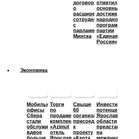
договорился
отметил
о
основные
расширении
достижения
сотрудничества
народной
с
программы
парламентом
партии
Минска
«Единая
Россия»
Экономика
Мобильные
Торги
Свыше
Инвестиционны
офисы
по
60
потенциал
Сбера
продаже
организаций
Ярославской
стали
комплекса
присоединились
области
обслуживать
«Azimut
к
представят
вдвое
отель
проекту
на
больше
Ярославль»
«Карта
международной