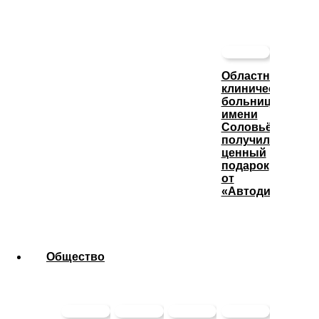
Областная
клиническая
больница
имени
Соловьёва
получила
ценный
подарок
от
«Автодизеля»
Общество