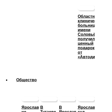
Областная
клиническая
больница
имени
Соловьёва
получила
ценный
подарок
от
«Автодизеля»
Общество
Ярославца
В
В
Ярославский
не
Тутаеве
Ярославской
суд