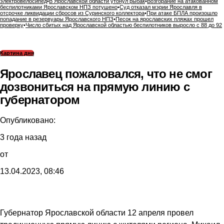
электровелосипед
•
В Ярославской области утонул рыбак
•
Возгорание на атакованном
беспилотниками Ярославском НПЗ потушено
•
Суд отказал мэрии Ярославля в
отсрочке ликвидации сбросов из Суринского коллектора
•
При атаке БПЛА произошло
попадание в резервуары Ярославского НПЗ
•
Песок на ярославских пляжах прошел
проверку
•
Число сбитых над Ярославской областью беспилотников выросло с 88 до 92
Картина дня
Ярославец пожаловался, что не смог
дозвониться на прямую линию с
губернатором
Опубликовано:
3 года назад
от
13.04.2023, 08:46
Губернатор Ярославской области 12 апреля провел