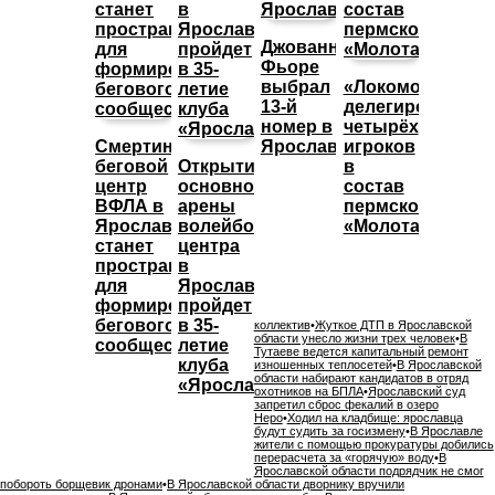
Джованни
Фьоре
выбрал
«Локомотив»
13-й
делегировал
номер в
четырёх
Смертин:
Ярославле
игроков
беговой
Открытие
в
центр
основной
состав
ВФЛА в
арены
пермского
Ярославле
волейбольного
«Молота»
станет
центра
пространством
в
для
Ярославле
формирования
пройдет
бегового
в 35-
коллектив
•
Жуткое ДТП в Ярославской
области унесло жизни трех человек
•
В
сообщества
летие
Тутаеве ведется капитальный ремонт
клуба
изношенных теплосетей
•
В Ярославской
области набирают кандидатов в отряд
«Ярославич»
охотников на БПЛА
•
Ярославский суд
запретил сброс фекалий в озеро
Неро
•
Ходил на кладбище: ярославца
будут судить за госизмену
•
В Ярославле
жители с помощью прокуратуры добились
перерасчета за «горячую» воду
•
В
Ярославской области подрядчик не смог
побороть борщевик дронами
•
В Ярославской области дворнику вручили