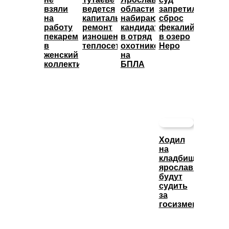
взяли
ведется
области
запретил
на
капитальный
набирают
сброс
работу
ремонт
кандидатов
фекалий
пекарем
изношенных
в отряд
в озеро
в
теплосетей
охотников
Неро
женский
на
коллектив
БПЛА
Ходил
на
кладбище:
ярославца
будут
судить
за
госизмену