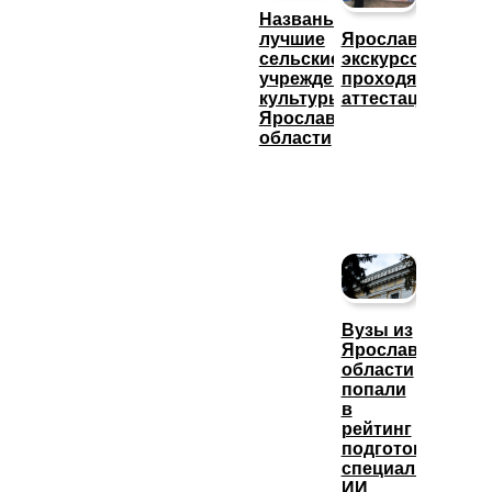
Названы
лучшие
Ярославские
сельские
экскурсоводы
учреждения
проходят
культуры
аттестацию
Ярославской
области
Вузы из
Ярославской
области
попали
в
рейтинг
подготовки
специалистов
ИИ