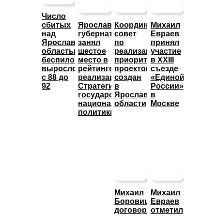
Число
сбитых
Ярославский
Координационный
Михаил
над
губернатор
совет
Евраев
Ярославской
занял
по
принял
областью
шестое
реализации
участие
беспилотников
место в
приоритетных
в XXIII
выросло
рейтинге
проектов
съезде
с 88 до
реализации
создан
«Единой
92
Стратегии
в
России»
государственной
Ярославской
в
национальной
области
Москве
политики
Михаил
Михаил
Боровицкий
Евраев
договорился
отметил