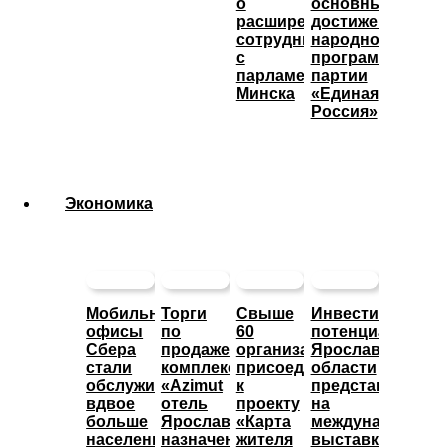
о
основные
расширении
достижения
сотрудничества
народной
с
программы
парламентом
партии
Минска
«Единая
Россия»
Экономика
Мобильные
Торги
Свыше
Инвестиционны
офисы
по
60
потенциал
Сбера
продаже
организаций
Ярославской
стали
комплекса
присоединились
области
обслуживать
«Azimut
к
представят
вдвое
отель
проекту
на
больше
Ярославль»
«Карта
международной
населенных
назначены
жителя
выставке