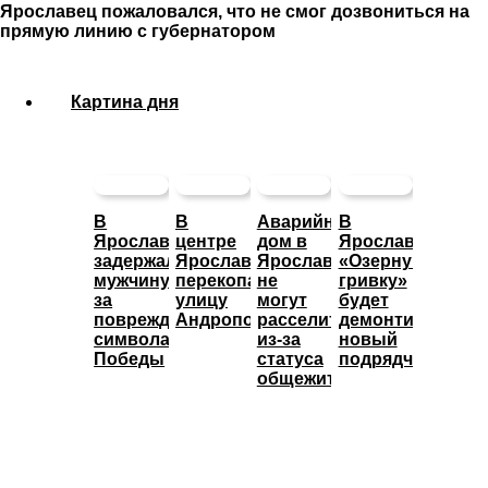
Ярославец пожаловался, что не смог дозвониться на
прямую линию с губернатором
Картина дня
В
В
Аварийный
В
Ярославле
центре
дом в
Ярославле
задержали
Ярославля
Ярославле
«Озерную
мужчину
перекопали
не
гривку»
за
улицу
могут
будет
повреждение
Андропова
расселить
демонтировать
символа
из-за
новый
Победы
статуса
подрядчик
общежития