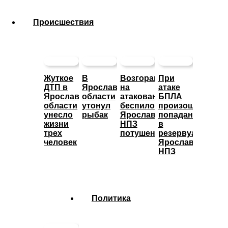
Происшествия
Жуткое
В
Возгорание
При
ДТП в
Ярославской
на
атаке
Ярославской
области
атакованном
БПЛА
области
утонул
беспилотниками
произошло
унесло
рыбак
Ярославском
попадание
жизни
НПЗ
в
трех
потушено
резервуары
человек
Ярославского
НПЗ
Политика