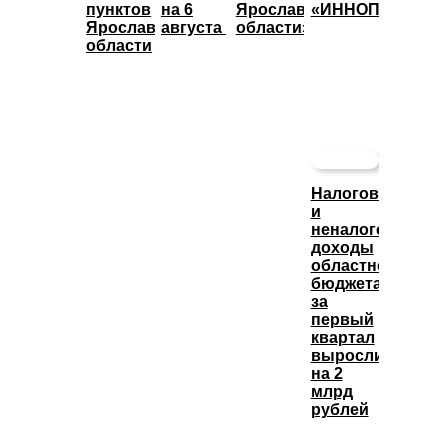
пунктов
на 6
Ярославской
«ИННОПРОМ»
Ярославской
августа
области»
области
Налоговые
и
неналоговые
доходы
областного
бюджета
за
первый
квартал
выросли
на 2
млрд
рублей