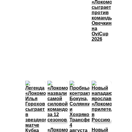
«Локомотива»
сыграет
против
команды
Овечкина
на
OviCup
2026
«Локомотив»
Новый