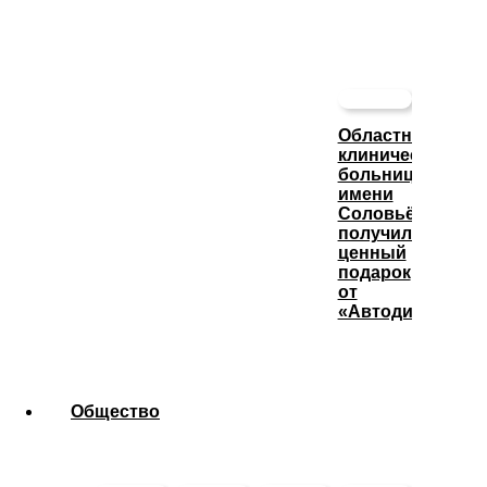
Областная
клиническая
больница
имени
Соловьёва
получила
ценный
подарок
от
«Автодизеля»
Общество