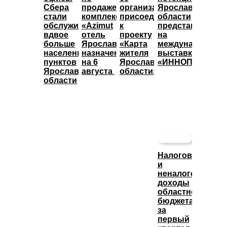
Сбера
продаже
организаций
Ярославской
стали
комплекса
присоединились
области
обслуживать
«Azimut
к
представят
вдвое
отель
проекту
на
больше
Ярославль»
«Карта
международной
населенных
назначены
жителя
выставке
пунктов
на 6
Ярославской
«ИННОПРОМ»
Ярославской
августа
области»
области
Налоговые
и
неналоговые
доходы
областного
бюджета
за
первый