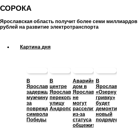
СОРОКА
Ярославская область получит более семи миллиардов
рублей на развитие электротранспорта
Картина дня
В
В
Аварийный
В
Ярославле
центре
дом в
Ярославле
задержали
Ярославля
Ярославле
«Озерную
мужчину
перекопали
не
гривку»
за
улицу
могут
будет
повреждение
Андропова
расселить
демонтировать
символа
из-за
новый
Победы
статуса
подрядчик
общежития