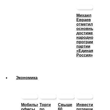
Михаил
Евраев
отметил
основные
достижения
народной
программы
партии
«Единая
Россия»
Экономика
Мобильные
Торги
Свыше
Инвестиционны
офисы
по
60
потенциал