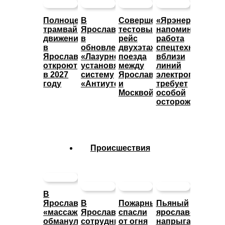
Полноценное
В
Совершен
«Ярэнерго»
трамвайное
Ярославле
тестовый
напоминает:
движение
в
рейс
работа
в
обновленном
двухэтажного
спецтехники
Ярославле
«Лазурном»
поезда
вблизи
откроют
установят
между
линий
в 2027
систему
Ярославлем
электропередач
году
«Антиутоп»
и
требует
Москвой
особой
осторожности
Происшествия
В
Ярославле
В
Пожарные
Пьяный
«массажистка»
Ярославле
спасли
ярославец
обманула
сотрудники
от огня
напрыгал