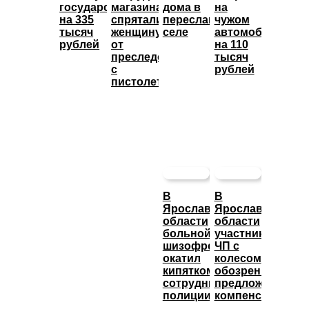
государство
магазина
дома в
на
на 335
спрятали
переславском
чужом
тысяч
женщину
селе
автомобиле
рублей
от
на 110
преследователя
тысяч
с
рублей
пистолетом
В
В
Ярославской
Ярославской
области
области
больной
участникам
шизофренией
ЧП с
окатил
колесом
кипятком
обозрения
сотрудника
предложили
полиции
компенсацию