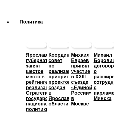
Политика
Ярославский
Координационный
Михаил
Михаил
губернатор
совет
Евраев
Боровицкий
занял
по
принял
договорился
шестое
реализации
участие
о
место в
приоритетных
в XXIII
расширении
рейтинге
проектов
съезде
сотрудничества
реализации
создан
«Единой
с
Стратегии
в
России»
парламентом
государственной
Ярославской
в
Минска
национальной
области
Москве
политики