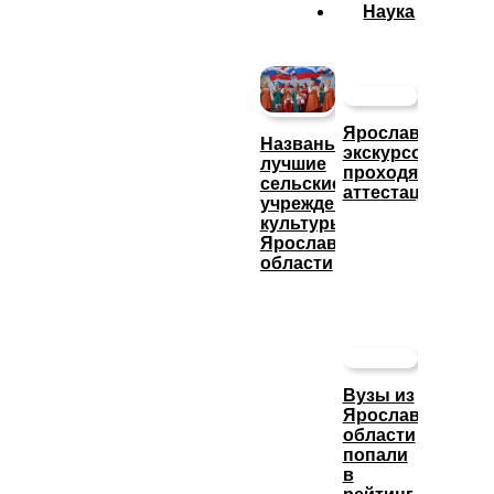
Наука
Ярославские
Названы
экскурсоводы
лучшие
проходят
сельские
аттестацию
учреждения
культуры
Ярославской
области
Вузы из
Ярославской
области
попали
в