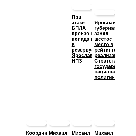
При
атаке
Ярославский
БПЛА
губернатор
произошло
занял
попадание
шестое
в
место в
резервуары
рейтинге
Ярославского
реализации
НПЗ
Стратегии
государственно
национальной
политики
Координационный
Михаил
Михаил
Михаил