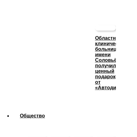
Областная
клиническая
больница
имени
Соловьёва
получила
ценный
подарок
от
«Автодизеля»
Общество