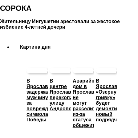
СОРОКА
Жительницу Ингушетии арестовали за жестокое
избиение 4-летней дочери
Картина дня
В
В
Аварийный
В
Ярославле
центре
дом в
Ярославле
задержали
Ярославля
Ярославле
«Озерную
мужчину
перекопали
не
гривку»
за
улицу
могут
будет
повреждение
Андропова
расселить
демонтировать
символа
из-за
новый
Победы
статуса
подрядчик
общежития