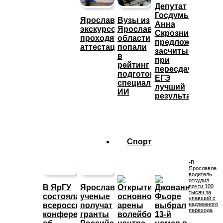
Депутат
Госдумы
Ярославские
Вузы из
Анна
экскурсоводы
Ярославской
Скрозникова
проходят
области
предложила
аттестацию
попали
засчитывать
в
при
рейтинг
пересдаче
подготовки
ЕГЭ
специалистов
лучший
ИИ
результат
Спорт
•
В
Ярославле
водитель
отсудил
В ЯрГУ
Ярославские
почти 100
тысяч за
состоялась
ученые
упавший с
всероссийская
получат
надземного
перехода
конференция
гранты