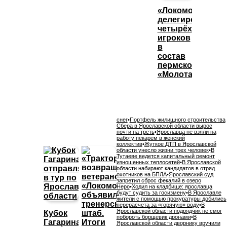
«Локомотив»
делегировал
четырёх
игроков
в
состав
пермского
«Молота»
снег
•
Портфель жилищного строительства
Сбера в Ярославской области вырос
почти на треть
•
Ярославца не взяли на
работу пекарем в женский
коллектив
•
Жуткое ДТП в Ярославской
области унесло жизни трех человек
•
В
Тутаеве ведется капитальный ремонт
изношенных теплосетей
•
В Ярославской
области набирают кандидатов в отряд
охотников на БПЛА
•
Ярославский суд
запретил сброс фекалий в озеро
Неро
•
Ходил на кладбище: ярославца
будут судить за госизмену
•
В Ярославле
жители с помощью прокуратуры добились
перерасчета за «горячую» воду
•
В
Ярославской области подрядчик не смог
Кубок
побороть борщевик дронами
•
В
Гагарина
Ярославской области дворнику вручили