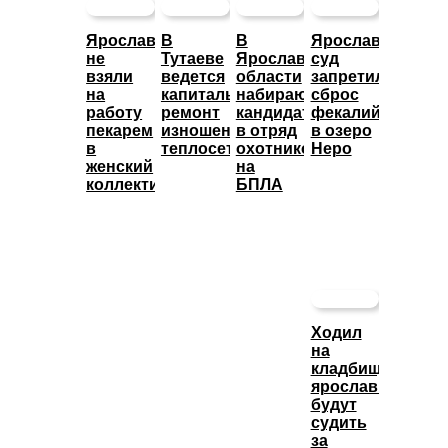
Ярославца
В
В
Ярославский
не
Тутаеве
Ярославской
суд
взяли
ведется
области
запретил
на
капитальный
набирают
сброс
работу
ремонт
кандидатов
фекалий
пекарем
изношенных
в отряд
в озеро
в
теплосетей
охотников
Неро
женский
на
коллектив
БПЛА
Ходил
на
кладбище:
ярославца
будут
судить
за