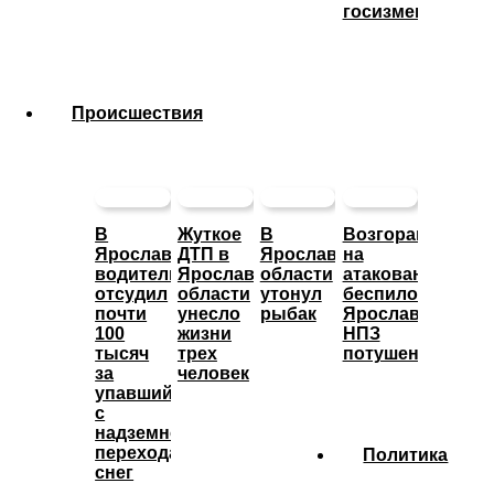
госизмену
Происшествия
В
Жуткое
В
Возгорание
Ярославле
ДТП в
Ярославской
на
водитель
Ярославской
области
атакованном
отсудил
области
утонул
беспилотниками
почти
унесло
рыбак
Ярославском
100
жизни
НПЗ
тысяч
трех
потушено
за
человек
упавший
с
надземного
перехода
Политика
снег