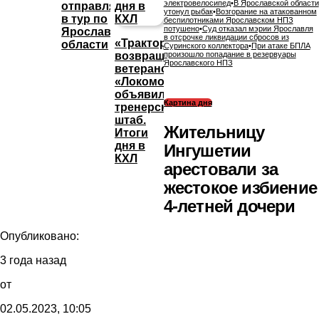
электровелосипед
•
В Ярославской области
отправляется
утонул рыбак
•
Возгорание на атакованном
в тур по
беспилотниками Ярославском НПЗ
потушено
•
Суд отказал мэрии Ярославля
Ярославской
в отсрочке ликвидации сбросов из
«Трактор»
области
Суринского коллектора
•
При атаке БПЛА
возвращает
произошло попадание в резервуары
Ярославского НПЗ
ветеранов,
«Локомотив»
объявил
Картина дня
тренерский
штаб.
Жительницу
Итоги
дня в
Ингушетии
КХЛ
арестовали за
жестокое избиение
4-летней дочери
Опубликовано:
3 года назад
от
02.05.2023, 10:05