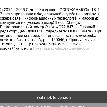
© 2019—2026 Сетевое издание «СОРОКАНЬЮЗ» (18+)
Зарегистрировано в Федеральной службе по надзору в
сфере связи, информационных технологий и массовых
коммуникаций (Роскомнадзор) 17.02.23 года.
Регистрационный номер Эл № ФС77-84744. Главный
редактор: Демидова О.В. Учредитель: ООО «Омега». При
цитировании материалов гиперссылка на www.soroka-
news.ru обязательна! Адрес: 150046, г. Ярославль, ул.
Титова, д. 21 +7 (903) 824-95-90, e-mail: news-
soroka@yandex.ru
Политика конфиденциальности
На сайте soroka-news.ru осуществляется сбор метаданных
Exit mobile version
пользователей (cookie, данные об IP - адресе и
местоположении). Оставаясь на сайте, пользователь
подтверждает свое согласие на обработку этих