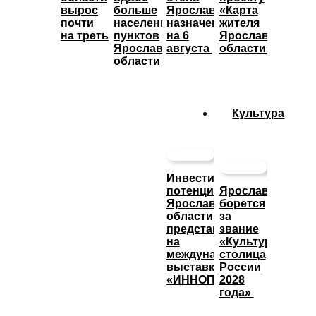
вырос
больше
Ярославль»
«Карта
почти
населенных
назначены
жителя
на треть
пунктов
на 6
Ярославской
Ярославской
августа
области»
области
Культура
Инвестиционный
потенциал
Ярославль
Ярославской
борется
области
за
представят
звание
на
«Культурная
международной
столица
выставке
России
«ИННОПРОМ»
2028
года»