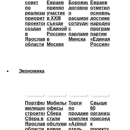
совет
Евраев
Боровицкий
Евраев
по
принял
договорился
отметил
реализации
участие
о
основные
приоритетных
в XXIII
расширении
достижения
проектов
съезде
сотрудничества
народной
создан
«Единой
с
программы
в
России»
парламентом
партии
Ярославской
в
Минска
«Единая
области
Москве
Россия»
Экономика
Портфель
Мобильные
Торги
Свыше
жилищного
офисы
по
60
строительства
Сбера
продаже
организаций
Сбера в
стали
комплекса
присоединились
Ярославской
обслуживать
«Azimut
к
области
вдвое
отель
проекту