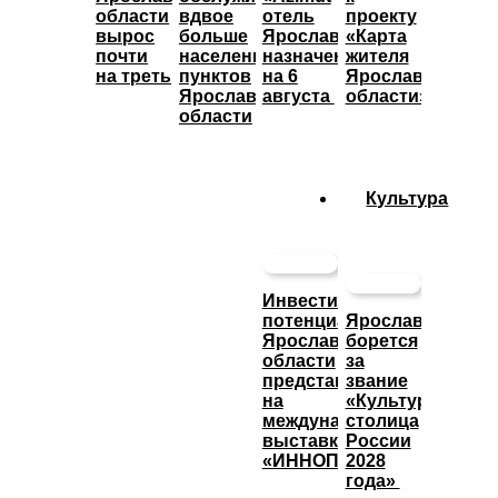
области
вдвое
отель
проекту
вырос
больше
Ярославль»
«Карта
почти
населенных
назначены
жителя
на треть
пунктов
на 6
Ярославской
Ярославской
августа
области»
области
Культура
Инвестиционный
потенциал
Ярославль
Ярославской
борется
области
за
представят
звание
на
«Культурная
международной
столица
выставке
России
«ИННОПРОМ»
2028
года»