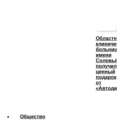
Областная
клиническая
больница
имени
Соловьёва
получила
ценный
подарок
от
«Автодизеля»
Общество