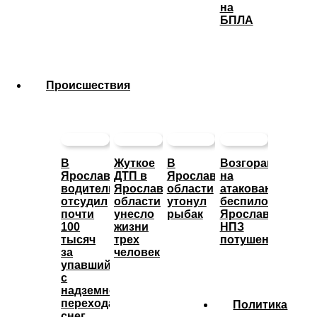
на
БПЛА
Происшествия
В
Жуткое
В
Возгорание
Ярославле
ДТП в
Ярославской
на
водитель
Ярославской
области
атакованном
отсудил
области
утонул
беспилотниками
почти
унесло
рыбак
Ярославском
100
жизни
НПЗ
тысяч
трех
потушено
за
человек
упавший
с
надземного
перехода
Политика
снег