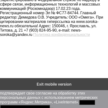
сфере связи, информационных технологий и массовых
коммуникаций (Роскомнадзор) 17.02.23 года.
Регистрационный номер Эл № ФС77-84744. Главный
редактор: Демидова О.В. Учредитель: ООО «Омега». При
цитировании материалов гиперссылка на www.soroka-
news.ru обязательна! Адрес: 150046, г. Ярославль, ул.
Титова, д. 21 +7 (903) 824-95-90, e-mail: news-
soroka@yandex.ru
Политика конфиденциальности
На сайте soroka-news.ru осуществляется сбор метаданных
Exit mobile version
пользователей (cookie, данные об IP - адресе и
местоположении). Оставаясь на сайте, пользователь
подтверждает свое согласие на обработку этих
персональных данных c использованием метрических
программ «Яндекс.Метрика», «LiveInternet».
Принять
Политика конфиденциальности