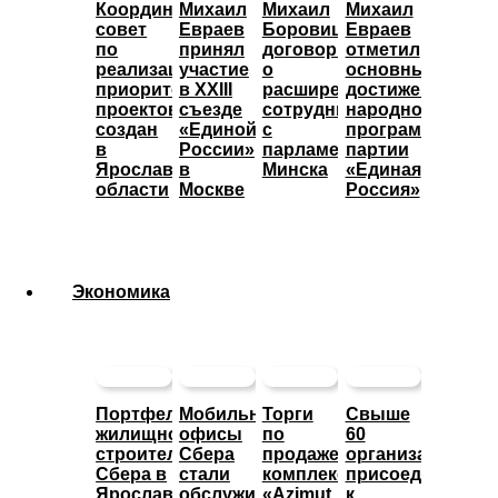
Координационный
Михаил
Михаил
Михаил
совет
Евраев
Боровицкий
Евраев
по
принял
договорился
отметил
реализации
участие
о
основные
приоритетных
в XXIII
расширении
достижения
проектов
съезде
сотрудничества
народной
создан
«Единой
с
программы
в
России»
парламентом
партии
Ярославской
в
Минска
«Единая
области
Москве
Россия»
Экономика
Портфель
Мобильные
Торги
Свыше
жилищного
офисы
по
60
строительства
Сбера
продаже
организаций
Сбера в
стали
комплекса
присоединились
Ярославской
обслуживать
«Azimut
к