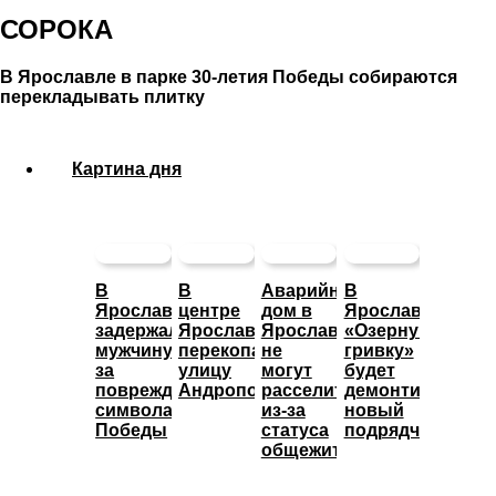
СОРОКА
В Ярославле в парке 30-летия Победы собираются
перекладывать плитку
Картина дня
В
В
Аварийный
В
Ярославле
центре
дом в
Ярославле
задержали
Ярославля
Ярославле
«Озерную
мужчину
перекопали
не
гривку»
за
улицу
могут
будет
повреждение
Андропова
расселить
демонтировать
символа
из-за
новый
Победы
статуса
подрядчик
общежития