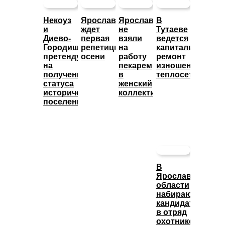
Некоуз
Ярославцев
Ярославца
В
и
ждет
не
Тутаеве
Диево-
первая
взяли
ведется
Городище
репетиция
на
капитальный
претендуют
осени
работу
ремонт
на
пекарем
изношенных
получение
в
теплосетей
статуса
женский
исторических
коллектив
поселений
В
Ярославской
области
набирают
кандидатов
в отряд
охотников