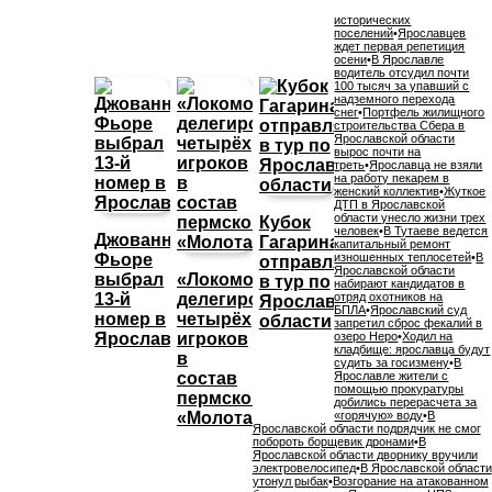
исторических
поселений
•
Ярославцев
ждет первая репетиция
осени
•
В Ярославле
водитель отсудил почти
100 тысяч за упавший с
надземного перехода
снег
•
Портфель жилищного
строительства Сбера в
Ярославской области
вырос почти на
треть
•
Ярославца не взяли
на работу пекарем в
женский коллектив
•
Жуткое
ДТП в Ярославской
области унесло жизни трех
Кубок
человек
•
В Тутаеве ведется
Джованни
Гагарина
капитальный ремонт
Фьоре
изношенных теплосетей
•
В
отправляется
Ярославской области
выбрал
«Локомотив»
в тур по
набирают кандидатов в
13-й
делегировал
отряд охотников на
Ярославской
БПЛА
•
Ярославский суд
номер в
четырёх
области
запретил сброс фекалий в
Ярославле
игроков
озеро Неро
•
Ходил на
кладбище: ярославца будут
в
судить за госизмену
•
В
состав
Ярославле жители с
помощью прокуратуры
пермского
добились перерасчета за
«Молота»
«горячую» воду
•
В
Ярославской области подрядчик не смог
побороть борщевик дронами
•
В
Ярославской области дворнику вручили
электровелосипед
•
В Ярославской области
утонул рыбак
•
Возгорание на атакованном